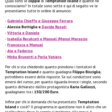
Quali sono le
coppie
di
Temptation Island
e quante ne
conosciamo? In totale sono sette e qui di seguito ve le
presentiamo tutte in ordine di annuncio:
Gabriela Chieffo e Giuseppe Ferrara
Alessia Bottiglia e
Davide Rosati
Vittoria e Daniele
Isabella Recalcati e Manuel (Manu) Marascio
Francesca e Manuel
Ale e Federico
Mirko Brunetti e Perla Vatiero
Per chi si sta chiedendo quanto prendono i tentatori di
Temptation Island
e quanto guadagna
Filippo Bisciglia
,
potrebbero esserci delle risposte. Se sul conduttore sono
emersi del rumor, per quanto riguarda invece i single, secondo
quanto dichiarato dall’ex protagonista
Ilaria Gallozzi,
guadagnano tra i
150/200 Euro.
Infine per chi si domanda chi ha presentato
Temptation
Island
e cos’è? Il programma in questione non è altro che un
reality show dove le coppie si mettono alla prova. A