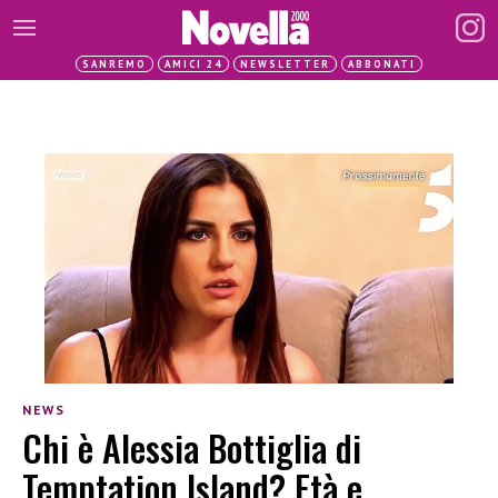
SANREMO
AMICI 24
NEWSLETTER
ABBONATI
NEWS
Chi è Alessia Bottiglia di
Temptation Island? Età e