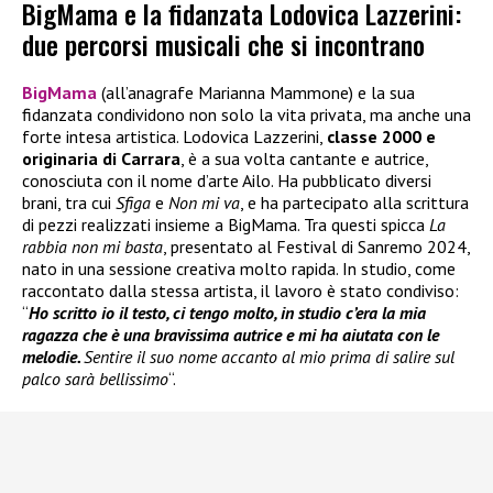
BigMama e la fidanzata Lodovica Lazzerini:
due percorsi musicali che si incontrano
BigMama
(all’anagrafe Marianna Mammone) e la sua
fidanzata condividono non solo la vita privata, ma anche una
forte intesa artistica. Lodovica Lazzerini,
classe 2000 e
originaria di Carrara
, è a sua volta cantante e autrice,
conosciuta con il nome d’arte Ailo. Ha pubblicato diversi
brani, tra cui
Sfiga
e
Non mi va
, e ha partecipato alla scrittura
di pezzi realizzati insieme a BigMama. Tra questi spicca
La
rabbia non mi basta
, presentato al Festival di Sanremo 2024,
nato in una sessione creativa molto rapida. In studio, come
raccontato dalla stessa artista, il lavoro è stato condiviso:
“
Ho scritto io il testo, ci tengo molto, in studio c’era la mia
ragazza che è una bravissima autrice e mi ha aiutata con le
melodie.
Sentire il suo nome accanto al mio prima di salire sul
palco sarà bellissimo
“.