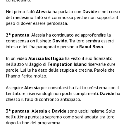
Nel primo falò
Alessia
ha parlato con
Davide
e nel corso
del medesimo falò si è commossa perché non sopporta il
peso di dover essere perdonata.
2° puntata
: Alessia ha continuato ad approfondire la
conoscenza on il single
Davide.
Tra loro sembra esserci
intesa e lei l’ha paragonato persino a
Raoul Bova.
In un video
Alessia Bottiglia
ha visto il suo fidanzato
nell’altro villaggio di
Temptation Island
riservarle dure
parole. Lui le ha dato della stupida e cretina. Parole che
l’hanno ferita molto.
A seguire
Alessia
per consolarsi ha fatto un’esterna con il
tentatore, riservandogli non pochi complimenti.
Davide
ha
chiesto il falò di confronto anticipato.
3° puntata
:
Alessia
e
Davide
sono usciti insieme. Solo
nell’ultima puntata sapremo come sarà andata tra loro
dopo la fine del programma.