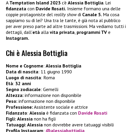
A
Temptation Island 2023
c’è
Alessia Bottiglia
. Lei
fidanzata
con
Davide Rosati.
Insieme formano una delle
coppie protagoniste del
reality show
di
Canale 5.
Ma cosa
sappiamo su di lei? Una tra le tante, è già nota al pubblico
per aver preso parte ad altre trasmissioni. Ma vediamo tutti i
dettagli, dall’
età
alla
vita privata
,
programmi TV
e
Instagram.
Chi è Alessia Bottiglia
Nome e Cognome
:
Alessia Bottiglia
Data di nascita
: 11 giugno 1990
Luogo di nascita
: Roma
Età
:
32 anni
Segno zodiacale
: Gemelli
Altezza:
informazione non disponibile
Peso:
informazione non disponibile
Professione:
Assistente sociale e attrice
Fidanzato
:
Alessia
è fidanzata con
Davide Rosati
Figli:
Alessia
non ha figli
Tatuaggi: Alessia
non dovrebbe avere tatuaggi visibili
Profilo Instagram
:
@alessiabottiglia