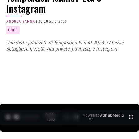
Instagram
ANDREA SANNA
|
30 LUGLIO 2023
CHI È
Una delle fidanzate di Temptation Island 2023 è Alessia
Bottiglia: chi è, età, vita privata, fidanzato e Instagram
0:30 /
Ad
hub
Media
POWERED
1
/
2
1:40
BY