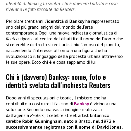
Identità di Banksy, la svolta: chi è davvero l’artista e cosa
rivelano le foto raccolte da Reuters.
Per oltre trent’anni l’
identità
di
Banksy
ha rappresentato
uno dei più grandi enigmi del mondo dell’arte
contemporanea. Oggi, una nuova inchiesta giornalistica di
Reuters
riporta al centro del dibattito il nome dell’uomo che
si celerebbe dietro lo street artist più famoso del pianeta,
riaccendendo l’interesse attorno a una figura che ha
rivoluzionato il linguaggio della protesta urbana attraverso
le sue opere. Ecco
chi è
e cosa sappiamo di lui.
Chi è (davvero) Banksy: nome, foto e
identità svelata dall’inchiesta Reuters
Dopo anni di speculazioni e teorie, il mistero che ha
contribuito a costruire il fascino di
Banksy
è vicino a una
soluzione. Secondo una vasta indagine realizzata
dall’agenzia
Reuters
, il celebre street artist britannico
sarebbe
Robin Gunningham
,
nato
a Bristol
nel 1973
e
successivamente registrato con il nome di David Jones
,