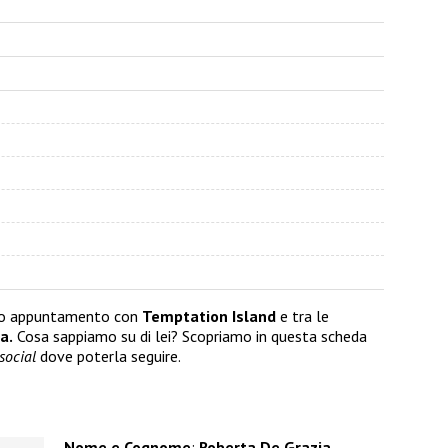
to appuntamento con
Temptation Island
e tra le
a.
Cosa sappiamo su di lei? Scopriamo in questa scheda
social
dove poterla seguire.
Nome e Cognome
:
Roberta De Grazia