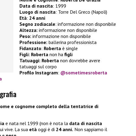
Data di nascita
: 1999
Luogo di nascita
: Torre Del Greco (Napoli)
Età
:
24 anni
Segno zodiacale
: informazione non disponibile
Altezza:
informazione non disponibile
Peso:
informazione non disponibile
Professione:
ballerina professionista
Fidanzato
:
Roberta
è single
Figli:
Roberta
non ha
figli
Tatuaggi: Roberta
non dovrebbe avere
tatuaggi sul corpo
Profilo Instagram
:
@sometimesroberta
a
grafia
 nome e cognome completo della tentatrice di
zia
e nata nel 1999 (non è nota la
data di nascita
ui vive. La sua
età
oggi è di
24 anni.
Non sappiamo il
a
e
peso
.