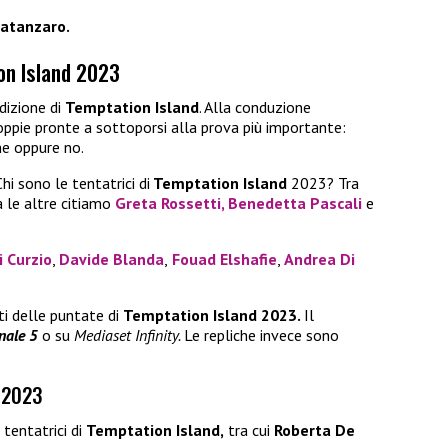
atanzaro.
on Island 2023
dizione di
Temptation Island
. Alla conduzione
ppie pronte a sottoporsi alla prova più importante:
ne oppure no.
hi sono le tentatrici di
Temptation Island
2023? Tra
a le altre citiamo
Greta Rossetti,
Benedetta Pascali
e
i Curzio
,
Davide Blanda
,
Fouad Elshafie
,
Andrea Di
ti delle puntate di
Temptation Island 2023.
Il
nale 5
o su
Mediaset Infinity.
Le repliche invece sono
 2023
 tentatrici di
Temptation Island,
tra cui
Roberta De