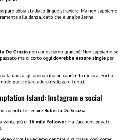
ta
pare abbia studiato lingue straniere. Ma non sappiamo
hiaramente alla danza, dato che è una ballerina
ta De Grazia
non conosciamo granché. Non sappiamo se
 passato ma di certo oggi
dovrebbe essere single
per
a la danza, gli animali (ha un cane) e la musica. Poi ha
 modo particolare adora realizzare i dolci.
mptation Island: Instagram e social
in cui potete seguire
Roberta De Grazia
.
 vanta più di
16 mila follower.
Ha l’account privato
a.
video dove la vediamo danzare o cucinare, così come