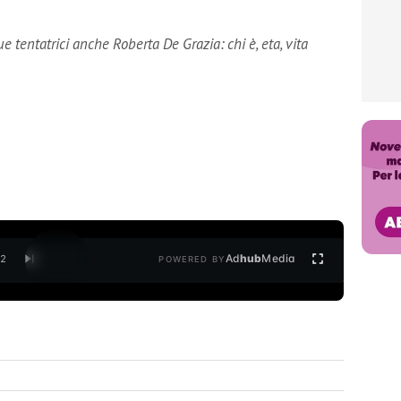
 tentatrici anche Roberta De Grazia: chi è, eta, vita
Ad
hub
Media
/
2
POWERED BY