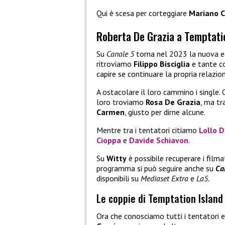
Qui è scesa per corteggiare
Mariano C
Roberta De Grazia a Temptati
Su
Canale 5
torna nel 2023 la nuova e
ritroviamo
Filippo Bisciglia
e tante co
capire se continuare la propria relazio
A ostacolare il loro cammino i single. C
loro troviamo
Rosa De Grazia
, ma tr
Carmen
, giusto per dirne alcune.
Mentre tra i tentatori citiamo
Lollo D
Cioppa
e
Davide Schiavon
.
Su
Witty
è possibile recuperare i filma
programma si può seguire anche su
Ca
disponibili su
Mediaset Extra
e
La5.
Le coppie di Temptation Island
Ora che conosciamo tutti i tentatori e