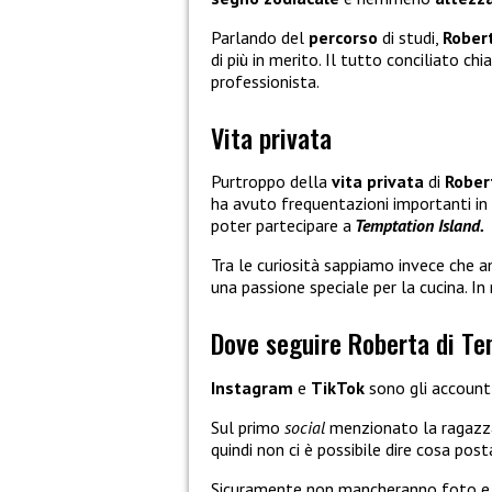
Parlando del
percorso
di studi,
Rober
di più in merito. Il tutto conciliato c
professionista.
Vita privata
Purtroppo della
vita privata
di
Rober
ha avuto frequentazioni importanti in
poter partecipare a
Temptation Island.
Tra le curiosità sappiamo invece che am
una passione speciale per la cucina. In
Dove seguire Roberta di Te
Instagram
e
TikTok
sono gli account 
Sul primo
social
menzionato la ragazza
quindi non ci è possibile dire cosa post
Sicuramente non mancheranno foto e 