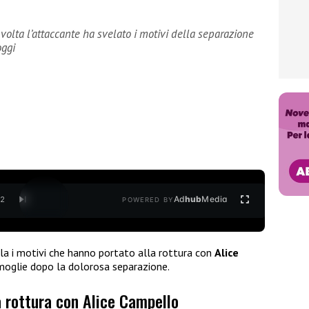
volta l’attaccante ha svelato i motivi della separazione
oggi
Ad
hub
Media
/
2
POWERED BY
la i motivi che hanno portato alla rottura con
Alice
x moglie dopo la dolorosa separazione.
a rottura con Alice Campello