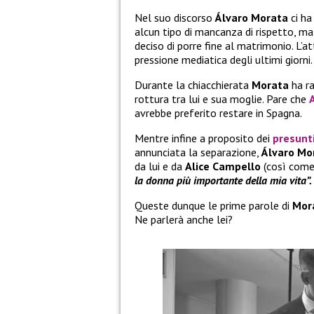
Nel suo discorso
Álvaro Morata
ci h
alcun tipo di mancanza di rispetto, m
deciso di porre fine al matrimonio. L
pressione mediatica degli ultimi giorni.
Durante la chiacchierata
Morata
ha ra
rottura tra lui e sua moglie. Pare che
A
avrebbe preferito restare in Spagna.
Mentre infine a proposito dei
presunt
annunciata la separazione,
Álvaro Mo
da lui e da
Alice Campello
(così come
la donna più importante della mia vita”.
Queste dunque le prime parole di
Mor
Ne parlerà anche lei?