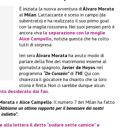
È iniziata la nuova avventura di
Álvaro Morata
al
Milan
. L’attaccante è sceso in campo (da
subentrato) e ha realizzato il suo primo goal
con la maglia rossonera. Nei suoi pensieri però è
ancora viva
la separazione con la moglie
Alice Campello
,
notizia questa che ha colto
tutti di sorpresa.
Ieri sera
Álvaro Morata
ha avuto modo di
parlare della fine del matrimonio insieme al
giornalista spagnolo,
Javier de Hoyos
nel
programma
“De Corazón”
di
TVE
. Qui con
chiarezza il giocatore ha chiarito che la loro
storia è finita. Non ci sarebbe dunque alcun
nto desiderato dai fan.
 Morata
e
Alice Campello
. Il numero 7 del Milan ha fatto
“Abbiamo un ottimo rapporto per il benessere dei nostri
 indietro”.
e alla lettera il detto “sudare sette camicie” e