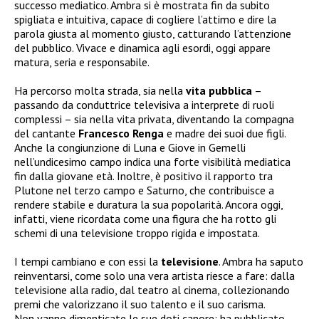
successo mediatico. Ambra si è mostrata fin da subito
spigliata e intuitiva, capace di cogliere l’attimo e dire la
parola giusta al momento giusto, catturando l’attenzione
del pubblico. Vivace e dinamica agli esordi, oggi appare
matura, seria e responsabile.
Ha percorso molta strada, sia nella
vita
pubblica
–
passando da conduttrice televisiva a interprete di ruoli
complessi – sia nella vita privata, diventando la compagna
del cantante
Francesco Renga
e madre dei suoi due figli.
Anche la congiunzione di Luna e Giove in Gemelli
nell’undicesimo campo indica una forte visibilità mediatica
fin dalla giovane età. Inoltre, è positivo il rapporto tra
Plutone nel terzo campo e Saturno, che contribuisce a
rendere stabile e duratura la sua popolarità. Ancora oggi,
infatti, viene ricordata come una figura che ha rotto gli
schemi di una televisione troppo rigida e impostata.
I tempi cambiano e con essi la
televisione
. Ambra ha saputo
reinventarsi, come solo una vera artista riesce a fare: dalla
televisione alla radio, dal teatro al cinema, collezionando
premi che valorizzano il suo talento e il suo carisma.
Non vanno dimenticate le sue doti canore: ha pubblicato