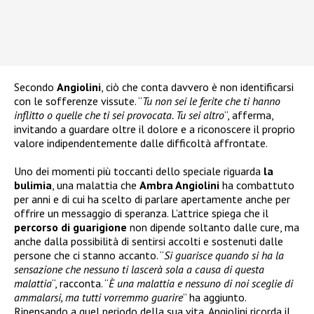
Secondo
Angiolini
, ciò che conta davvero è non identificarsi
con le sofferenze vissute. “
Tu non sei le ferite che ti hanno
inflitto o quelle che ti sei provocata. Tu sei altro
“, afferma,
invitando a guardare oltre il dolore e a riconoscere il proprio
valore indipendentemente dalle difficoltà affrontate.
Uno dei momenti più toccanti dello speciale riguarda
la
bulimia
, una malattia che
Ambra Angiolini
ha combattuto
per anni e di cui ha scelto di parlare apertamente anche per
offrire un messaggio di speranza. L’attrice spiega che il
percorso di guarigione
non dipende soltanto dalle cure, ma
anche dalla possibilità di sentirsi accolti e sostenuti dalle
persone che ci stanno accanto. “
Si guarisce quando si ha la
sensazione che nessuno ti lascerà sola a causa di questa
malattia
“, racconta. “
È una malattia e nessuno di noi sceglie di
ammalarsi, ma tutti vorremmo guarire
” ha aggiunto.
Ripensando a quel periodo della sua vita, Angiolini ricorda il