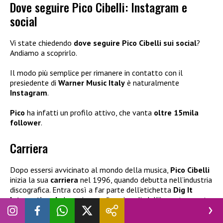
Dove seguire Pico Cibelli: Instagram e
social
Vi state chiedendo
dove seguire Pico Cibelli sui social
?
Andiamo a scoprirlo.
Il modo più semplice per rimanere in contatto con il
presiedente di
Warner Music Italy
è naturalmente
Instagram
.
Pico
ha infatti un profilo attivo, che vanta
oltre 15mila
follower
.
Carriera
Dopo essersi avvicinato al mondo della musica,
Pico Cibelli
inizia la sua
carriera
nel 1996, quando debutta nell’industria
discografica. Entra così a far parte dell’etichetta
Dig It
International
, dove ricopre diversi ruoli, dall’import-export
di vinili all’A&R, fino alla gestione del marketing televisivo.