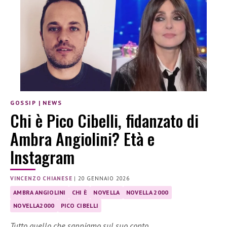
GOSSIP
|
NEWS
Chi è Pico Cibelli, fidanzato di
Ambra Angiolini? Età e
Instagram
VINCENZO CHIANESE
|
20 GENNAIO 2026
AMBRA ANGIOLINI
CHI È
NOVELLA
NOVELLA 2000
NOVELLA2000
PICO CIBELLI
Tutto quello che sappiamo sul suo conto