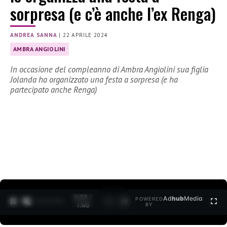
sorpresa (e c’è anche l’ex Renga)
ANDREA SANNA
|
22 APRILE 2024
AMBRA ANGIOLINI
In occasione del compleanno di Ambra Angiolini sua figlia
Jolanda ha organizzato una festa a sorpresa (e ha
partecipato anche Renga)
0:30 /
Ad
hub
Media
POWERED
1
/
2
1:40
BY