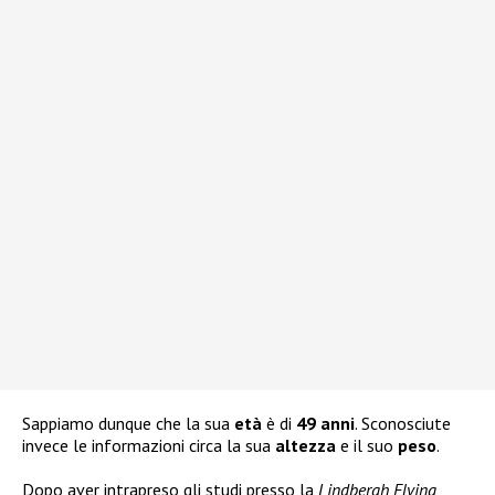
Sappiamo dunque che la sua
età
è di
49 anni
. Sconosciute
invece le informazioni circa la sua
altezza
e il suo
peso
.
Dopo aver intrapreso gli studi presso la
Lindbergh Flying