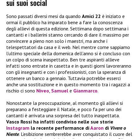
sui suoi social
Sono passati diversi mesi da quando
Amici 22
è iniziato e
ormai il pubblico ha imparato bene a fare la conoscenza
degli allievi di questa edizione. Settimana dopo settimana i
cantanti e i ballerini stanno cercando di dare il massimo per
convincere a pieno non solo i maestri, ma anche i
telespettatori da casa e il web. Nel mentre come sappiamo
l’ultimo speciale della domenica dell’anno si è concluso con
un colpo di scena inaspettato. Ben tre aspiranti allieve
infatti sono entrate in casetta e in questi giorni lavoreranno
con gli insegnanti e con i professionisti, con la speranza di
ottenere un banco a gennaio. Tuttavia potrebbe esserci
anche una sostituzione e in questo momento tra i ragazzi a
rischio ci sono
Niveo
,
Samuel
e
Gianmarco
.
Nonostante la preoccupazione, al momento gli allievi si
preparano a festeggiare il Natale, e poco fa per uno dei
cantanti è arrivata una sorpresa del tutto inaspettata.
Vasco Rossi ha infatti condiviso nelle sue storie
Instagram
la recente performance di
Aaron
di
Vivere o
Niente
. L’esibizione sembrerebbe aver conquistato il cuore del