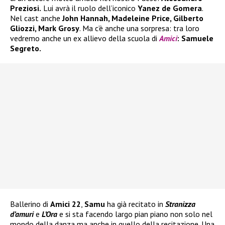
Preziosi.
Lui avrà il ruolo dell’iconico
Yanez de Gomera
.
Nel cast anche
John Hannah, Madeleine Price, Gilberto
Gliozzi, Mark Grosy
. Ma c’è anche una sorpresa: tra loro
vedremo anche un ex allievo della scuola di
Amici
: Samuele
Segreto.
Ballerino di
Amici 22
,
Samu
ha già recitato in
Stranizza
d’amuri
e
L’Ora
e si sta facendo largo pian piano non solo nel
mondo della danza ma anche in quello della recitazione. Una