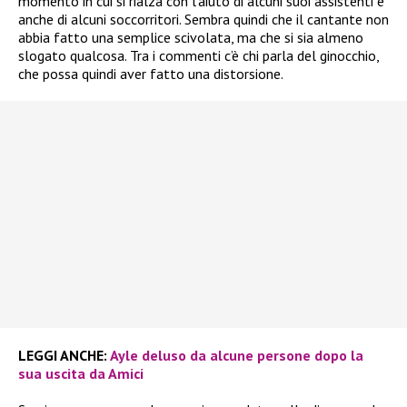
momento in cui si rialza con l’aiuto di alcuni suoi assistenti e
anche di alcuni soccorritori. Sembra quindi che il cantante non
abbia fatto una semplice scivolata, ma che si sia almeno
slogato qualcosa. Tra i commenti c’è chi parla del ginocchio,
che possa quindi aver fatto una distorsione.
LEGGI ANCHE:
Ayle deluso da alcune persone dopo la
sua uscita da Amici