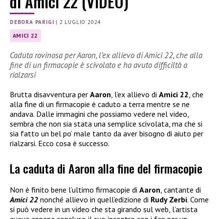
di Amici 22 (VIDEO)
DEBORA PARIGI
|
2 LUGLIO 2024
AMICI 22
Caduta rovinosa per Aaron, l’ex allievo di Amici 22, che alla
fine di un firmacopie è scivolato e ha avuto difficiltà a
rialzarsi
Brutta disavventura per
Aaron
, l’ex allievo di
Amici 22
, che
alla fine di un firmacopie è caduto a terra mentre se ne
andava. Dalle immagini che possiamo vedere nel video,
sembra che non sia stata una semplice scivolata, ma che si
sia fatto un bel po’ male tanto da aver bisogno di aiuto per
rialzarsi. Ecco cosa è successo.
La caduta di Aaron alla fine del firmacopie
Non è finito bene l’ultimo firmacopie di
Aaron
, cantante di
Amici 22
nonché allievo in quell’edizione di
Rudy Zerbi
. Come
si può vedere in un video che sta girando sul web, l’artista
aveva appena concluso il suo incontro con i fan per un