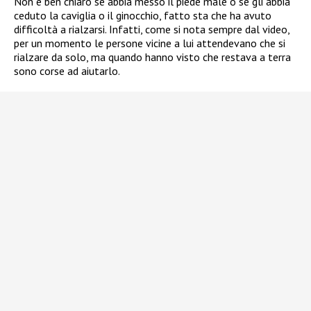
Non è ben chiaro se abbia messo il piede male o se gli abbia
ceduto la caviglia o il ginocchio, fatto sta che ha avuto
difficoltà a rialzarsi. Infatti, come si nota sempre dal video,
per un momento le persone vicine a lui attendevano che si
rialzare da solo, ma quando hanno visto che restava a terra
sono corse ad aiutarlo.