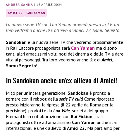
ANDREA SANNA
|
18 APRILE 2024
AMICI 22
CAN YAMAN
La nuova serie TV con Can Yaman arriverà presto in TV. Tra
loro vedremo anche l’ex allievo di Amici 22, Samu Segreto
Sandokan
è la nuova serie TV che vedremo prossimamente
in
Rai
. L’attore protagonista sarà
Can Yaman
ma ci sono
tanti altri amatissimi volti noti del cinema e della TV a dare
vita ai personaggi. Tra loro vedremo anche l’ex di
Amici
,
Samu Segreto
!
In Sandokan anche un’ex allievo di Amici!
Mito per un’intera generazione,
Sandokan
è pronto a
tornare con il reboot della
serie TV cult
! Come riportato
presto inizieranno le riprese (il 22 aprile da Roma per la
precisione), prodotte da
Lux Vide,
società del gruppo
Fremantle in collaborazione con
Rai Fiction.
Tra i
protagonisti oltre all’amatissimo
Can Yaman
anche star
internazionali e un’ex allievo di
Amici 22.
Ma partiamo per