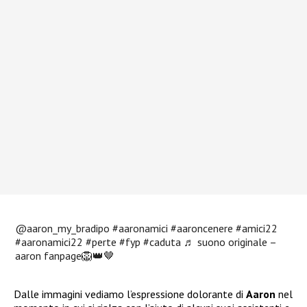
@aaron_my_bradipo
#aaronamici
#aaroncenere
#amici22
#aaronamici22
#perte
#fyp
#caduta
♬ suono originale –
aaron fanpage🦁👑🤎
Dalle immagini vediamo l’espressione dolorante di
Aaron
nel