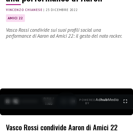
VINCENZO CHIANESE
|
23 DICEMBRE 2022
AMICI 22
Vasco Rossi condivide sui suoi profili social una
performance di Aaron ad Amici 22: il gesto del noto rocker.
0:15 /
Ad
hub
Media
POWERED
1
/
2
1:40
BY
Vasco Rossi condivide Aaron di Amici 22