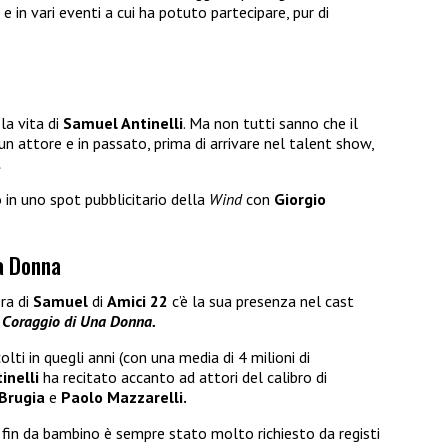
 in vari eventi a cui ha potuto partecipare, pur di
a vita di
Samuel Antinelli
. Ma non tutti sanno che il
un attore e in passato, prima di arrivare nel talent show,
.
 in uno spot pubblicitario della
Wind
con
Giorgio
na Donna
ra di
Samuel
di
Amici 22
c’è la sua presenza nel cast
Il Coraggio di Una Donna.
olti in quegli anni (con una media di 4 milioni di
inelli
ha recitato accanto ad attori del calibro di
Brugia
e
Paolo Mazzarelli.
fin da bambino è sempre stato molto richiesto da registi