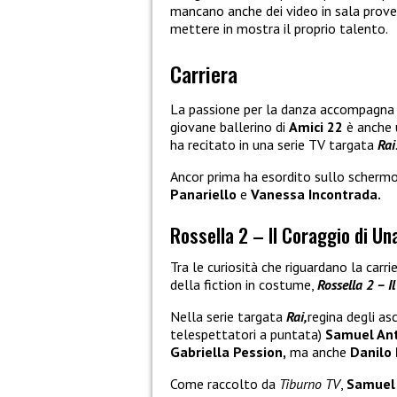
mancano anche dei video in sala prove e
mettere in mostra il proprio talento.
Carriera
La passione per la danza accompagna l
giovane ballerino di
Amici 22
è anche 
ha recitato in una serie TV targata
Rai
Ancor prima ha esordito sullo schermo
Panariello
e
Vanessa Incontrada.
Rossella 2 – Il Coraggio di U
Tra le curiosità che riguardano la carrie
della fiction in costume,
Rossella 2 – 
Nella serie targata
Rai,
regina degli asc
telespettatori a puntata)
Samuel Ant
Gabriella Pession,
ma anche
Danilo 
Come raccolto da
Tiburno TV
,
Samuel