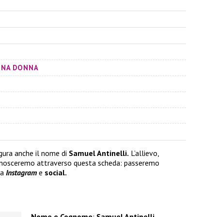
 UNA DONNA
gura anche il nome di
Samuel Antinelli.
L’allievo,
onosceremo attraverso questa scheda: passeremo
 a
Instagram
e
social.
Nome e Cognome
:
Samuel Antinelli