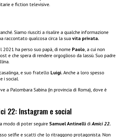
arie e fiction televisive.
anché. Siamo riusciti a risalire a qualche informazione
a raccontato qualcosa circa la sua
vita privata.
el 2021 ha perso suo papà, di nome
Paolo
, a cui non
ost e che spera di rendere orgoglioso da lassù. Suo padre
llina.
 casalinga, e suo fratello
Luigi.
Anche a loro spesso
 i social.
ve a Palombara Sabina (in provincia di Roma), dove è
ci 22: Instagram e social
ha modo di poter seguire
Samuel Antinelli
di
Amici 22.
esso selfie e scatti che lo ritraggono protagonista. Non