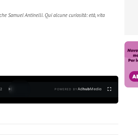
che Samuel Antinelli. Qui alcune curiosità: età, vita
Ad
hub
Media
/
2
POWERED BY