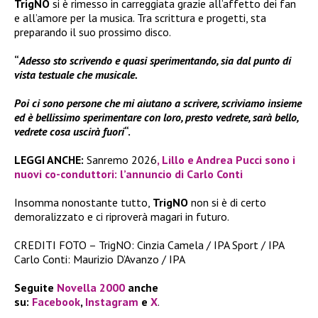
TrigNO
si è rimesso in carreggiata grazie all’affetto dei fan
e all’amore per la musica. Tra scrittura e progetti, sta
preparando il suo prossimo disco.
“
Adesso sto scrivendo e quasi sperimentando, sia dal punto di
vista testuale che musicale.
Poi ci sono persone che mi aiutano a scrivere, scriviamo insieme
ed è bellissimo sperimentare con loro, presto vedrete, sarà bello,
vedrete cosa uscirà fuori
“.
LEGGI ANCHE:
Sanremo 2026
, Lillo e Andrea Pucci sono i
nuovi co-conduttori: l’annuncio di Carlo Conti
Insomma nonostante tutto,
TrigNO
non si è di certo
demoralizzato e ci riproverà magari in futuro.
CREDITI FOTO – TrigNO: Cinzia Camela / IPA Sport / IPA
Carlo Conti: Maurizio D’Avanzo / IPA
Seguite
Novella 2000
anche
su:
Facebook
,
Instagram
e
X
.