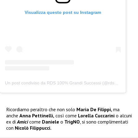
Visualizza questo post su Instagram
Un post condiviso da RDS 100% Grandi Successi (@rds_official)
Ricordiamo peraltro che non solo
Maria De Filippi,
ma
anche
Anna Pettinelli,
così come
Lorella Cuccarini
o alcuni
ex di
Amici
come
Daniele
o
TrigNO
, si sono complimentati
con
Nicolò Filippucci.