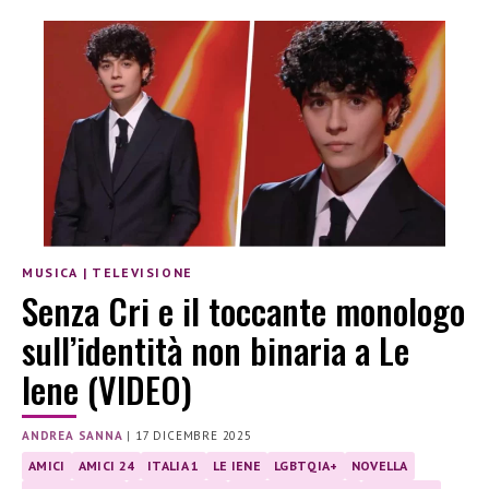
MUSICA
|
TELEVISIONE
Senza Cri e il toccante monologo
sull’identità non binaria a Le
Iene (VIDEO)
ANDREA SANNA
|
17 DICEMBRE 2025
AMICI
AMICI 24
ITALIA 1
LE IENE
LGBTQIA+
NOVELLA