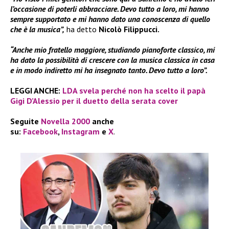
l’occasione di poterli abbracciare. Devo tutto a loro, mi hanno
sempre supportato e mi hanno dato una conoscenza di quello
che è la musica”,
ha detto
Nicolò Filippucci.
“Anche mio fratello maggiore, studiando pianoforte classico, mi
ha dato la possibilità di crescere con la musica classica in casa
e in modo indiretto mi ha insegnato tanto. Devo tutto a loro”.
LEGGI ANCHE:
LDA svela perché non ha scelto il papà
Gigi D’Alessio per il duetto della serata cover
Seguite
Novella 2000
anche
su:
Facebook
,
Instagram
e
X
.