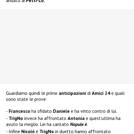
andato ai
Petti-Lo.
Guardiamo quindi le prime
anticipazioni
di
Amici 24
e quali
sono state le prove:
Francesco
ha sfidato
Daniele
e ha vinto contro di lui.
TrigNo
invece ha affrontato
Antonia
e quest’ultima ha
avuto la meglio. Lei ha cantato
Napule è
.
Infine
Nicolò
e
TrigNo
in duetto hanno affrontato