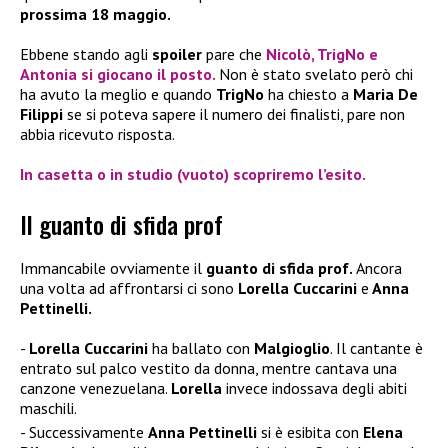
prossima 18 maggio.
Ebbene stando agli
spoiler
pare che
Nicolò, TrigNo
e
Antonia
si giocano il posto.
Non è stato svelato però chi
ha avuto la meglio e quando
TrigNo
ha chiesto a
Maria De
Filippi
se si poteva sapere il numero dei finalisti, pare non
abbia ricevuto risposta.
In casetta o in studio (vuoto) scopriremo l’esito.
Il guanto di sfida prof
Immancabile ovviamente il
guanto di sfida prof.
Ancora
una volta ad affrontarsi ci sono
Lorella Cuccarini
e
Anna
Pettinelli.
Lorella Cuccarini
ha ballato con
Malgioglio
. Il cantante è
entrato sul palco vestito da donna, mentre cantava una
canzone venezuelana.
Lorella
invece indossava degli abiti
maschili.
Successivamente
Anna Pettinelli
si è esibita con
Elena