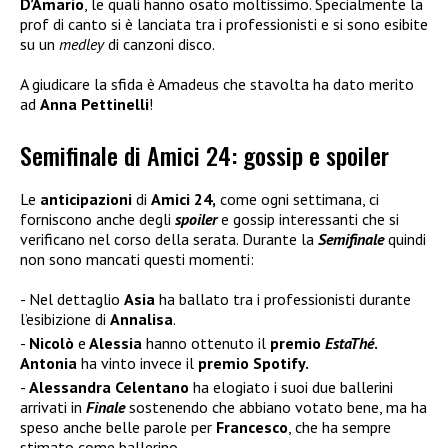
D’Amario
, le quali hanno osato moltissimo. Specialmente la
prof di canto si è lanciata tra i professionisti e si sono esibite
su un
medley
di canzoni disco.
A giudicare la sfida è Amadeus che stavolta ha dato merito
ad
Anna Pettinelli
!
Semifinale di Amici 24: gossip e spoiler
Le
anticipazioni
di
Amici 24,
come ogni settimana, ci
forniscono anche degli
spoiler
e gossip interessanti che si
verificano nel corso della serata. Durante la
Semifinale
quindi
non sono mancati questi momenti:
Nel dettaglio
Asia
ha ballato tra i professionisti durante
l’esibizione di
Annalisa
.
Nicolò
e
Alessia
hanno ottenuto il
premio
EstaThé
.
Antonia
ha vinto invece il
premio Spotify.
Alessandra Celentano
ha elogiato i suoi due ballerini
arrivati in
Finale
sostenendo che abbiano votato bene, ma ha
speso anche belle parole per
Francesco
, che ha sempre
stimato come ballerino.