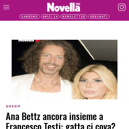
SANREMO
AMICI 24
NEWSLETTER
ABBONATI
GOSSIP
Ana Bettz ancora insieme a
Francesco Testi: gatta ci cova?