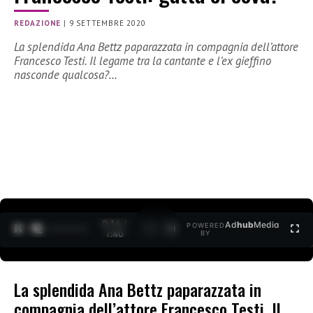
REDAZIONE
|
9 SETTEMBRE 2020
La splendida Ana Bettz paparazzata in compagnia dell’attore
Francesco Testi. Il legame tra la cantante e l’ex gieffino
nasconde qualcosa?…
0:15 /
Ad
hub
Media
POWERED
1
/
2
1:40
BY
La splendida Ana Bettz paparazzata in
compagnia dell’attore Francesco Testi. Il