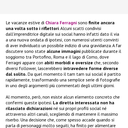
Le vacanze estive di
Chiara Ferragni
sono
finite ancora
una volta sotto i riflettori
. Alcuni scatti condivisi
dall’imprenditrice digitale sui social hanno infatti dato il via
a una nuova ondata di ipotesi, con numerosi utenti convinti
di aver individuato un possibile indizio di una gravidanza. A far
discutere sono state
alcune immagini
pubblicate durante il
soggiorno tra Portofino, Roma e il lago di Como, dove
Ferragni appare con
abiti morbidi e oversize
che, secondo
diversi follower, lascerebbero
intravedere forme diverse
dal solito.
Da quel momento il tam tam sui social è partito
rapidamente, trasformando una semplice serie di fotografie
in uno degli argomenti più commentati degli ultimi giorni.
Al momento, però, non esiste alcun elemento concreto che
confermi queste ipotesi.
La diretta interessata non ha
rilasciato dichiarazioni
né sui propri profili social né
attraverso altri canali, scegliendo di mantenere il massimo
riserbo. Una decisione che, come spesso accade quando si
parla di personaggi molto seguiti, ha finito per alimentare