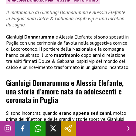
GIANLUIGI DONNARUMMA
GOSSIP
MATRIMONIO
Il matrimonio di Gianluigi Donnarumma e Alessia Elefante
in Puglia: abiti Dolce & Gabbana, ospiti vip e una location
da sogno.
Gianluigi
Donnarumma
e Alessia Elefante si sono sposati in
Puglia con una cerimonia da favola nella suggestiva cornice
di Locorotondo. Il portiere della Nazionale e la compagna
hanno celebrato il loro
matrimonio
dopo anni di relazione,
tra abiti firmati Dolce & Gabbana, ospiti vip del mondo del
calcio e un ricevimento trasformato in un giardino incantato.
Gianluigi Donnarumma e Alessia Elefante,
una storia d’amore nata da adolescenti e
coronata in Puglia
Si sono incontrati quando
erano appena sedicenni
, molto
prima dei riflettori e delle grandi vittorie sportive. Gianluigi
Donnarumma
, nato a Pompei, e Alessia Elefante, originaria
di Gragnano, hanno iniziato il loro percorso insieme grazie a