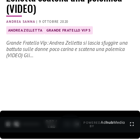
(VIDEO)
ANDREA SANNA
|
9 OTTOBRE 2020
ANDREA ZELLETTA
GRANDE FRATELLO VIP 5
Grande Fratello Vip: Andrea Zelletta si lascia sfuggire una
battuta sulle donne poco carina e scatena una polemica
(VIDEO) Gli…
0:27 /
Ad
hub
Media
POWERED
1
/
2
1:40
BY