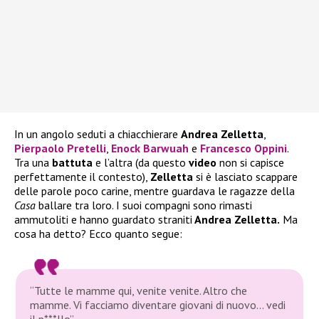
In un angolo seduti a chiacchierare
Andrea Zelletta
,
Pierpaolo Pretelli
,
Enock Barwuah
e
Francesco Oppini
.
Tra una
battuta
e l’altra (da questo
video
non si capisce
perfettamente il contesto),
Zelletta
si è lasciato scappare
delle parole poco carine, mentre guardava le ragazze della
Casa
ballare tra loro. I suoi compagni sono rimasti
ammutoliti e hanno guardato straniti
Andrea Zelletta.
Ma
cosa ha detto? Ecco quanto segue:
“Tutte le mamme qui, venite venite. Altro che
mamme. Vi facciamo diventare giovani di nuovo… vedi
il p***llo”.