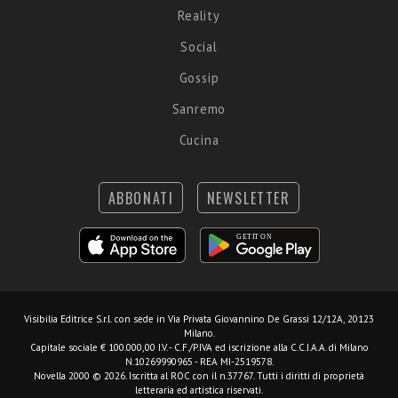
Reality
Social
Gossip
Sanremo
Cucina
ABBONATI
NEWSLETTER
Visibilia Editrice S.r.l.
con sede in Via Privata Giovannino De Grassi 12/12A, 20123
Milano.
Capitale sociale € 100.000,00 I.V. - C.F./P.IVA ed iscrizione alla C.C.I.A.A. di Milano
N.10269990965 - REA MI-2519578.
Novella 2000 © 2026. Iscritta al ROC con il n.37767. Tutti i diritti di proprietà
letteraria ed artistica riservati.