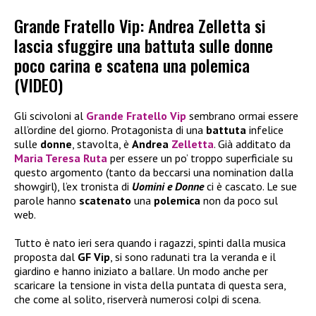
Grande Fratello Vip: Andrea Zelletta si
lascia sfuggire una battuta sulle donne
poco carina e scatena una polemica
(VIDEO)
Gli scivoloni al
Grande Fratello Vip
sembrano ormai essere
all’ordine del giorno. Protagonista di una
battuta
infelice
sulle
donne
, stavolta, è
Andrea
Zelletta
. Già additato da
Maria Teresa Ruta
per essere un po’ troppo superficiale su
questo argomento (tanto da beccarsi una nomination dalla
showgirl), l’ex tronista di
Uomini e Donne
ci è cascato. Le sue
parole hanno
scatenato
una
polemica
non da poco sul
web.
Tutto è nato ieri sera quando i ragazzi, spinti dalla musica
proposta dal
GF Vip
, si sono radunati tra la veranda e il
giardino e hanno iniziato a ballare. Un modo anche per
scaricare la tensione in vista della puntata di questa sera,
che come al solito, riserverà numerosi colpi di scena.