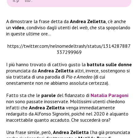
A dimostrare la frase detta da
Andrea Zelletta
, c’è anche
un
video
, condiviso dagli utenti del
web
, che sta spopolando
in queste ultime ore…
https://twitter.com/nelnomedeltrash/status/1314287887
337299969
I più hanno trovato di cattivo gusto la
battuta sulle donne
pronunciata da
Andrea Zelletta
altri, invece, sostengono si
sia trattata di una parodia di
Pio e Amedeo
(di cui
onestamente non ne abbiamo assoluta certezza).
Fatto sta che le
parole
del fidanzato di
Natalia Paragoni
non sono passate inosservate. Moltissimi utenti chiedono
infatti che
Andrea Zelletta
venga immediatamente
redarguito da Alfonso Signorini, poiché nel 2020 è alquanto
inaccettabile quanto accaduto. Che succederà ora?
Una frase simile, però,
Andrea Zelletta
l’ha già pronunciata