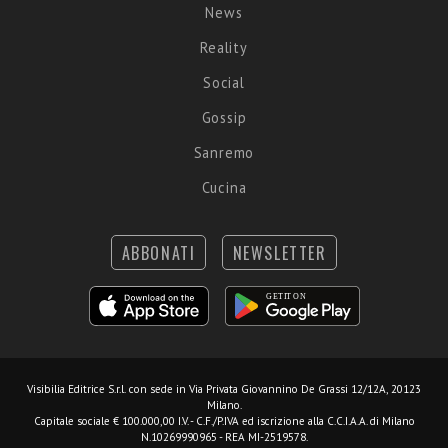
News
Reality
Social
Gossip
Sanremo
Cucina
ABBONATI
NEWSLETTER
Visibilia Editrice S.r.l.
con sede in Via Privata Giovannino De Grassi 12/12A, 20123
Milano.
Capitale sociale € 100.000,00 I.V. - C.F./P.IVA ed iscrizione alla C.C.I.A.A. di Milano
N.10269990965 - REA MI-2519578.