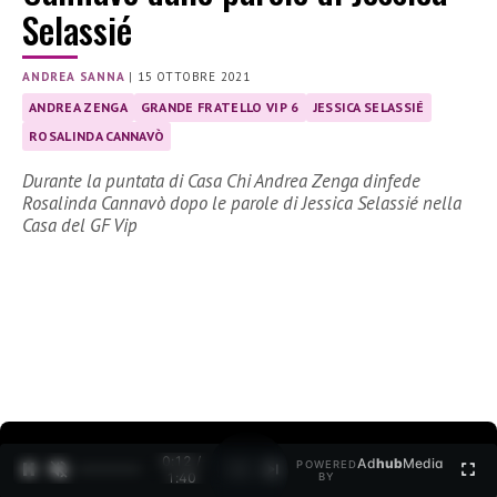
Selassié
ANDREA SANNA
|
15 OTTOBRE 2021
ANDREA ZENGA
GRANDE FRATELLO VIP 6
JESSICA SELASSIÉ
ROSALINDA CANNAVÒ
Durante la puntata di Casa Chi Andrea Zenga dinfede
Rosalinda Cannavò dopo le parole di Jessica Selassié nella
Casa del GF Vip
0:12 /
Ad
hub
Media
POWERED
1
/
2
1:40
BY