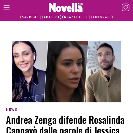
SANREMO
AMICI 24
NEWSLETTER
ABBONATI
NEWS
Andrea Zenga difende Rosalinda
Cannavò dalle parole di Jessica