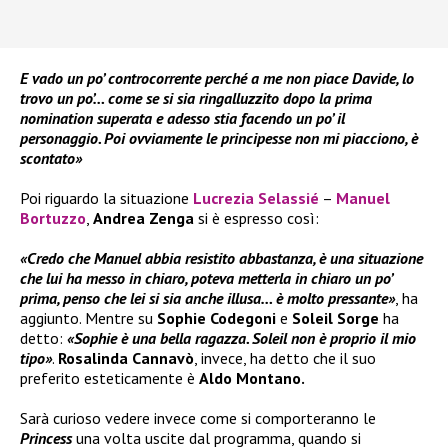
E vado un po’ controcorrente perché a me non piace Davide, lo
trovo un po’… come se si sia ringalluzzito dopo la prima
nomination superata e adesso stia facendo un po’ il
personaggio. Poi ovviamente le principesse non mi piacciono, è
scontato»
Poi riguardo la situazione
Lucrezia Selassié
–
Manuel
Bortuzzo
,
Andrea Zenga
si è espresso così:
«Credo che Manuel abbia resistito abbastanza, è una situazione
che lui ha messo in chiaro, poteva metterla in chiaro un po’
prima, penso che lei si sia anche illusa… è molto pressante»
, ha
aggiunto. Mentre su
Sophie Codegoni
e
Soleil Sorge
ha
detto:
«Sophie è una bella ragazza. Soleil non è proprio il mio
tipo»
.
Rosalinda Cannavò
, invece, ha detto che il suo
preferito esteticamente è
Aldo Montano.
Sarà curioso vedere invece come si comporteranno le
Princess
una volta uscite dal programma, quando si