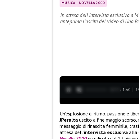
MUSICA
NOVELLA 2000
In attesa dell’intervista esclusiva a 
anteprima l’uscita del video di Una B
0:12 / 1:40
1
Un’esplosione di ritmo, passione e liber
JPeralta
uscito a fine maggio scorso,
messaggio di rinascita femminile, trasf
attesa dell’
intervista esclusiva
alla 
Novella 2000
(in edicola dal 17 giugno