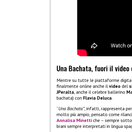
Una Bachata, fuori il video 
Mentre su tutte le piattaforme digital
finalmente online anche il
video
del
s
JPeralta
, anche il celebre ballerino
Ma
bachata) con
Flavia
Deluca
.
“
Una Bachata”
, infatti, rappresenta pe
molto più ampio, pensato come rilancio
Annalisa Minetti
che – sempre sotto l
brani sempre interpretati in lingua spa