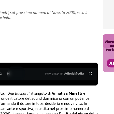
Minetti, sul prossimo numero di Novella 2000, ecco in
achata.
Ad
hub
Media
/
2
POWERED BY
tà: “
Una Bachata
”, il singolo di
Annalisa
Minetti
e
 fonde il calore del sound dominicano con un potente
ormando il dolore in luce, desiderio e nuova vita. In
cantante e sportiva, in uscita nel prossimo numero di
 2026) vi annunciamo in anteprima l’uscita del
video
della