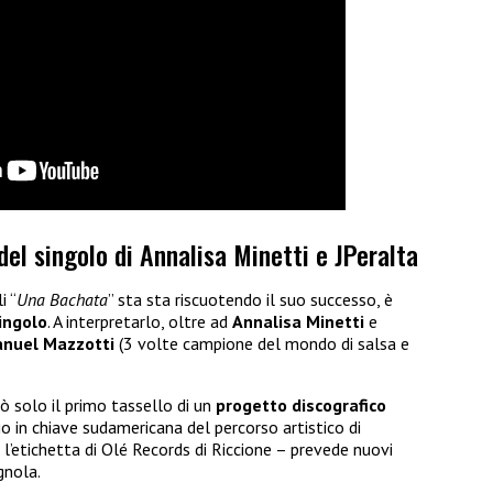
del singolo di Annalisa Minetti e JPeralta
i “
Una Bachata
” sta sta riscuotendo il suo successo, è
ingolo
. A interpretarlo, oltre ad
Annalisa Minetti
e
nuel
Mazzotti
(3 volte campione del mondo di salsa e
rò solo il primo tassello di un
progetto
discografico
 in chiave sudamericana del percorso artistico di
’etichetta di Olé Records di Riccione – prevede nuovi
gnola.