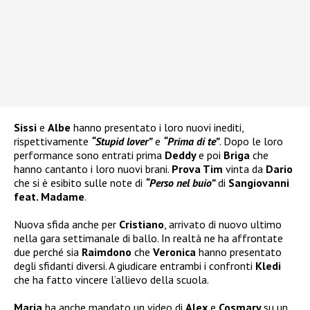
Sissi
e
Albe
hanno presentato i loro nuovi inediti,
rispettivamente
“Stupid lover”
e
“Prima di te”
. Dopo le loro
performance sono entrati prima
Deddy
e poi
Briga
che
hanno cantanto i loro nuovi brani.
Prova Tim
vinta da
Dario
che si è esibito sulle note di
“Perso nel buio”
di
Sangiovanni
feat. Madame
.
Nuova sfida anche per
Cristiano
, arrivato di nuovo ultimo
nella gara settimanale di ballo. In realtà ne ha affrontate
due perché sia
Raimdono
che
Veronica
hanno presentato
degli sfidanti diversi. A giudicare entrambi i confronti
Kledi
che ha fatto vincere l’allievo della scuola.
Maria
ha anche mandato un video di
Alex
e
Cosmary
su un