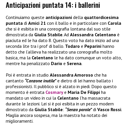
Anticipazioni puntata 14: i ballerini
Continuiamo queste
anticipazioni
della
quattordicesima
puntata
di
Amici 21
con il ballo e in particolare con
Carola
che si è esibita in una coreografia lontana dal suo stile
dimostrata da
Giulia Stabile
. Ad
Alessandra Celentano
è
piaciuta ed le ha dato 8. Questo voto ha dato inizio ad una
seconda lite tra i prof di ballo.
Todaro
e
Peparini
hanno
detto che l’allieva ha realizzato una coreografia molto
basica, ma la
Celentano
le ha dato comunque un voto alto,
mentre ha penalizzato
Dario
e
Serena
.
Poi è entrata in studio
Alessandra Amoroso
che ha
cantanto
“Canzone inutile”
e dietro di lei hanno ballato i
professionisti. Il pubblico si è alzato in piedi. Dopo questo
momento è entrata
Cosmary
e
Maria De Filippi
ha
mandato un video in cui la
Celentano
l’ha massacrata
durante le lezioni. Lei si è poi esibita in un pezzo modern
dimostrato da
Giulia Stabile
:
“Senza parole”
di
Vasco Rossi
.
Maglia ancora sospesa, ma la maestra ha notato dei
miglioramenti.