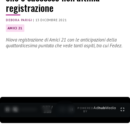
registrazione
DEBORA PARIGI
|
13 DICEMBRE 2021
AMICI 21
Niova registrazione di Amici 21 con le anticipazioni della
quattordicesima puntata che vede tanti ospiti, tra cui Fedez.
0:27 /
Ad
hub
Media
POWERED
1
/
2
3:35
BY