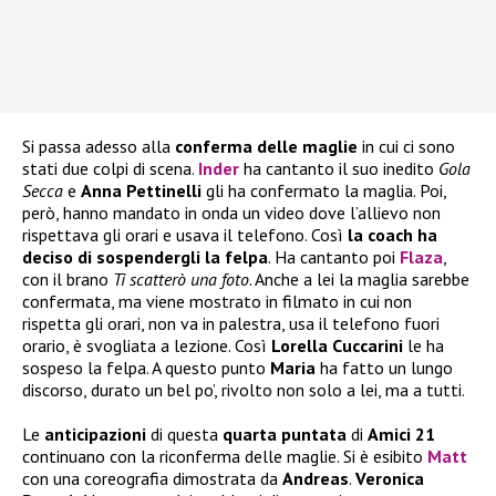
Si passa adesso alla
conferma delle maglie
in cui ci sono
stati due colpi di scena.
Inder
ha cantanto il suo inedito
Gola
Secca
e
Anna Pettinelli
gli ha confermato la maglia. Poi,
però, hanno mandato in onda un video dove l’allievo non
rispettava gli orari e usava il telefono. Così
la coach ha
deciso di sospendergli la felpa
. Ha cantanto poi
Flaza
,
con il brano
Ti scatterò una foto
. Anche a lei la maglia sarebbe
confermata, ma viene mostrato in filmato in cui non
rispetta gli orari, non va in palestra, usa il telefono fuori
orario, è svogliata a lezione. Così
Lorella Cuccarini
le ha
sospeso la felpa. A questo punto
Maria
ha fatto un lungo
discorso, durato un bel po’, rivolto non solo a lei, ma a tutti.
Le
anticipazioni
di questa
quarta puntata
di
Amici 21
continuano con la riconferma delle maglie. Si è esibito
Matt
con una coreografia dimostrata da
Andreas
.
Veronica