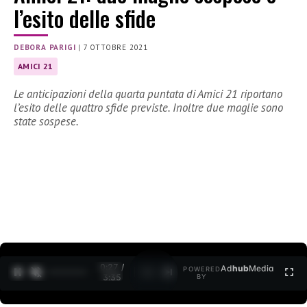
l’esito delle sfide
DEBORA PARIGI
|
7 OTTOBRE 2021
AMICI 21
Le anticipazioni della quarta puntata di Amici 21 riportano
l’esito delle quattro sfide previste. Inoltre due maglie sono
state sospese.
0:27 /
Ad
hub
Media
POWERED
1
/
2
3:35
BY