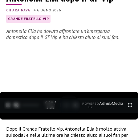
CHIARA NAVA
|
4 GIUGNO 2026
GRANDE FRATELLO VIP
Antonella Elia ha dovuto affrontare un’emergenza
domestica dopo il GF Vip e ha chiesto aiuto ai suoi fan.
0:30 /
Ad
hub
Media
POWERED
1
/
2
3:35
BY
Dopo il Grande Fratello Vip, Antonella Elia è molto attiva
sui social e nelle ultime ore ha chiesto aiuto ai suoi fan per