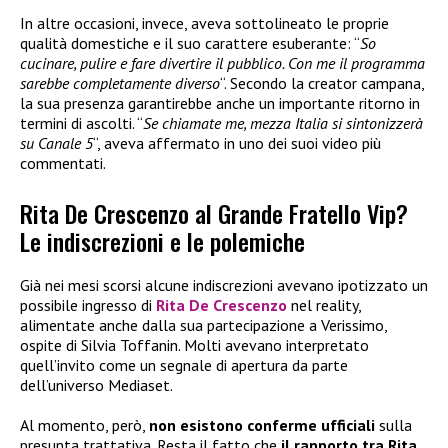
In altre occasioni, invece, aveva sottolineato le proprie
qualità domestiche e il suo carattere esuberante: “
So
cucinare, pulire e fare divertire il pubblico. Con me il programma
sarebbe completamente diverso
“. Secondo la creator campana,
la sua presenza garantirebbe anche un importante ritorno in
termini di ascolti. “
Se chiamate me, mezza Italia si sintonizzerà
su Canale 5
“, aveva affermato in uno dei suoi video più
commentati.
Rita De Crescenzo al Grande Fratello Vip?
Le indiscrezioni e le polemiche
Già nei mesi scorsi alcune indiscrezioni avevano ipotizzato un
possibile ingresso di
Rita De Crescenzo
nel reality,
alimentate anche dalla sua partecipazione a Verissimo,
ospite di Silvia Toffanin. Molti avevano interpretato
quell’invito come un segnale di apertura da parte
dell’universo Mediaset.
Al momento, però,
non esistono conferme ufficiali
sulla
presunta trattativa. Resta il fatto che
il rapporto tra Rita