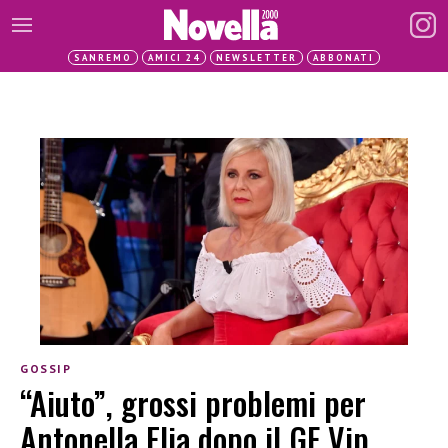
SANREMO
AMICI 24
NEWSLETTER
ABBONATI
GOSSIP
“Aiuto”, grossi problemi per
Antonella Elia dopo il GF Vip