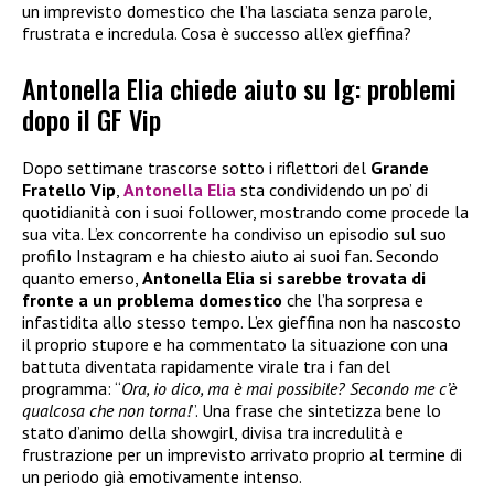
un imprevisto domestico che l’ha lasciata senza parole,
frustrata e incredula. Cosa è successo all’ex gieffina?
Antonella Elia chiede aiuto su Ig: problemi
dopo il GF Vip
Dopo settimane trascorse sotto i riflettori del
Grande
Fratello Vip
,
Antonella Elia
sta condividendo un po’ di
quotidianità con i suoi follower, mostrando come procede la
sua vita. L’ex concorrente ha condiviso un episodio sul suo
profilo Instagram e ha chiesto aiuto ai suoi fan. Secondo
quanto emerso,
Antonella Elia si sarebbe trovata di
fronte a un problema domestico
che l’ha sorpresa e
infastidita allo stesso tempo. L’ex gieffina non ha nascosto
il proprio stupore e ha commentato la situazione con una
battuta diventata rapidamente virale tra i fan del
programma: “
Ora, io dico, ma è mai possibile? Secondo me c’è
qualcosa che non torna!
”. Una frase che sintetizza bene lo
stato d’animo della showgirl, divisa tra incredulità e
frustrazione per un imprevisto arrivato proprio al termine di
un periodo già emotivamente intenso.