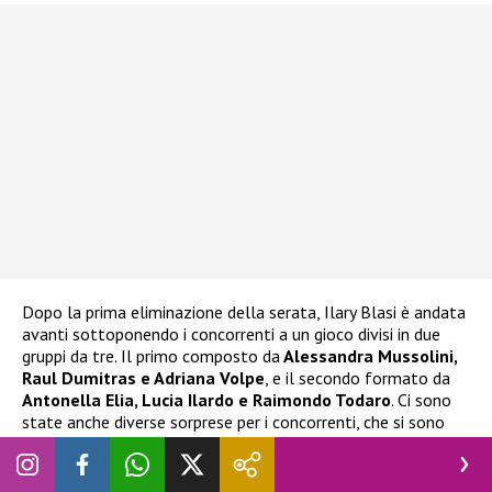
Dopo la prima eliminazione della serata, Ilary Blasi è andata
avanti sottoponendo i concorrenti a un gioco divisi in due
gruppi da tre. Il primo composto da
Alessandra Mussolini,
Raul Dumitras e Adriana Volpe
, e il secondo formato da
Antonella Elia, Lucia Ilardo e Raimondo Todaro
. Ci sono
state anche diverse sorprese per i concorrenti, che si sono
emozionati tantissimo. La
seconda eliminazione
è stata
quella di
Raul Dumitras
. “
È stata una delle esperienze più
incredibili della mia vita
” ha commentato il concorrente. La