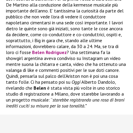
De Martino alla conduzione della kermesse musicale più
importante dell’anno. E’ tantissima la curiosità da parte del
pubblico che non vede l’ora di vedere il conduttore
napoletano cimentarsi in una sede così importante. I lavori
dietro le quinte sono già iniziati, sono tante le cose ancora
da decidere, come co-conduttore e co-conduttrici, ospiti e,
soprattutto, i Big in gara che, stando alle ultime
informazioni, dovrebbero calare, da 30 a 24. Ma, se tra di
loro ci fosse
Belen Rodriguez
? Una settimana fa la
showgirl argentina aveva condiviso su Instagram un video
mentre suona la chitarra e canta, video che ha ottenuto una
valanga di like e commenti positivi per le sue doti canore.
Quindi, pensarla sul palco dell’Ariston non è poi una cosa
tanto folle. Ci ha pensato poi su
Oggi
Alberto Dandolo,
rivelando che
Belen
è stata vista più volte in uno storico
studio di registrazione a Milano, dove starebbe lavorando a
un progetto musicale: “
starebbe registrando una rosa di brani
inediti cuciti su misura per la sua tonalità.”