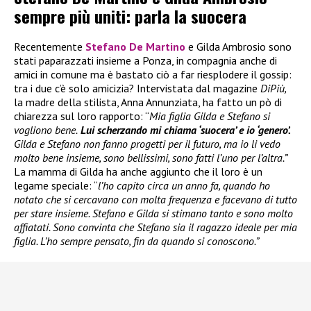
sempre più uniti: parla la suocera
Recentemente
Stefano De Martino
e Gilda Ambrosio sono
stati paparazzati insieme a Ponza, in compagnia anche di
amici in comune ma è bastato ciò a far riesplodere il gossip:
tra i due c’è solo amicizia? Intervistata dal magazine
DiPiù,
la madre della stilista, Anna Annunziata, ha fatto un pò di
chiarezza sul loro rapporto: “
Mia figlia Gilda e Stefano si
vogliono bene.
Lui scherzando mi chiama ‘suocera’ e io ‘genero’.
Gilda e Stefano non fanno progetti per il futuro, ma io li vedo
molto bene insieme, sono bellissimi, sono fatti l’uno per l’altra.”
La mamma di Gilda ha anche aggiunto che il loro è un
legame speciale: “
l’ho capito circa un anno fa, quando ho
notato che si cercavano con molta frequenza e facevano di tutto
per stare insieme. Stefano e Gilda si stimano tanto e sono molto
affiatati. Sono convinta che Stefano sia il ragazzo ideale per mia
figlia. L’ho sempre pensato, fin da quando si conoscono.”