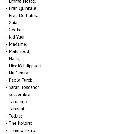
Emma Nolde;
Frah Quintale;
Fred De Palma;
Gaia;
Geolier;
Kid Yugi;
Madame;
Mahmood;
Nada;
Nicolò Filippucci;
Nu Genea;
Paola Turci;
Sarah Toscano;
Settembre;
Tamango;
Tananai;
Tedua;
The Kolors;
Tiziano Ferro.