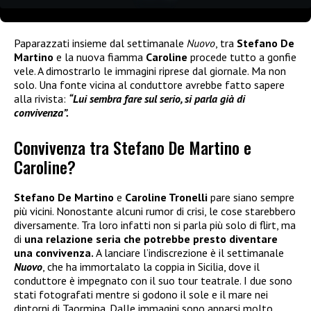
Paparazzati insieme dal settimanale
Nuovo
, tra
Stefano De
Martino
e la nuova fiamma
Caroline
procede tutto a gonfie
vele. A dimostrarlo le immagini riprese dal giornale. Ma non
solo. Una fonte vicina al conduttore avrebbe fatto sapere
alla rivista:
“Lui sembra fare sul serio, si parla già di
convivenza”.
Convivenza tra Stefano De Martino e
Caroline?
Stefano De Martino
e
Caroline Tronelli
pare siano sempre
più vicini. Nonostante alcuni rumor di crisi, le cose starebbero
diversamente. Tra loro infatti non si parla più solo di flirt, ma
di
una relazione seria che potrebbe presto diventare
una convivenza.
A lanciare l’indiscrezione è il settimanale
Nuovo
, che ha immortalato la coppia in Sicilia, dove il
conduttore è impegnato con il suo tour teatrale. I due sono
stati fotografati mentre si godono il sole e il mare nei
dintorni di Taormina. Dalle immagini sono apparsi molto