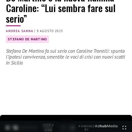
Caroline: “Lui sembra fare sul
serio”
ANDREA SANNA
|
9 AGOSTO 2025
STEFANO DE MARTINO
Stefano De Martino fa sul serio con Caroline Tronelli: spunta
l’ipotesi convivenza, smentite le voci di crisi con nuovi scatti
in Sicilia
0:30 /
Ad
hub
Media
POWERED
1
/
2
3:35
BY