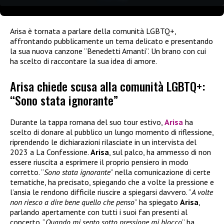
Arisa è tornata a parlare della comunità LGBTQ+,
affrontando pubblicamente un tema delicato e presentando
la sua nuova canzone “Benedetti Amanti”. Un brano con cui
ha scelto di raccontare la sua idea di amore.
Arisa chiede scusa alla comunità LGBTQ+:
“Sono stata ignorante”
Durante la tappa romana del suo tour estivo,
Arisa
ha
scelto di donare al pubblico un lungo momento di riflessione,
riprendendo le dichiarazioni rilasciate in un intervista del
2023 a La Confessione.
Arisa
, sul palco, ha ammesso di non
essere riuscita a esprimere il proprio pensiero in modo
corretto. “
Sono stata ignorante
” nella comunicazione di certe
tematiche, ha precisato, spiegando che a volte la pressione e
l’ansia le rendono difficile riuscire a spiegarsi davvero. “
A volte
non riesco a dire bene quello che penso
” ha spiegato
Arisa
,
parlando apertamente con tutti i suoi fan presenti al
concerto. “
Quando mi sento sotto pressione mi blocco
” ha