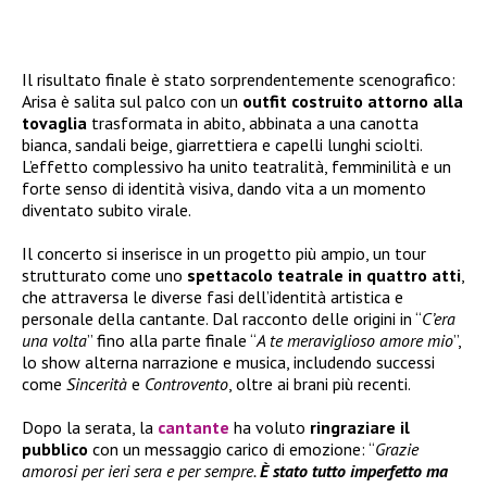
Il risultato finale è stato sorprendentemente scenografico:
Arisa è salita sul palco con un
outfit costruito attorno alla
tovaglia
trasformata in abito, abbinata a una canotta
bianca, sandali beige, giarrettiera e capelli lunghi sciolti.
L’effetto complessivo ha unito teatralità, femminilità e un
forte senso di identità visiva, dando vita a un momento
diventato subito virale.
Il concerto si inserisce in un progetto più ampio, un tour
strutturato come uno
spettacolo teatrale in quattro atti
,
che attraversa le diverse fasi dell’identità artistica e
personale della cantante. Dal racconto delle origini in “
C’era
una volta
” fino alla parte finale “
A te meraviglioso amore mio
”,
lo show alterna narrazione e musica, includendo successi
come
Sincerità
e
Controvento
, oltre ai brani più recenti.
Dopo la serata, la
cantante
ha voluto
ringraziare il
pubblico
con un messaggio carico di emozione: “
Grazie
amorosi per ieri sera e per sempre.
È stato tutto imperfetto ma