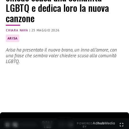
LGBTQ e dedica loro la nuova
canzone
CHIARA NAVA
|
25 MAGGIO 2026
ARISA
Arisa ha presentato il nuovo brano, un inno all’amore, con
una frase che sembra voler chiedere scusa alla comunità
LGBTQ.
0:15 /
Ad
hub
Media
POWERED
1
/
2
1:40
BY