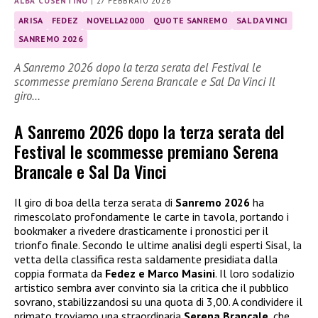
ALBA COSENTINO
|
27 FEBBRAIO 2026
ARISA
FEDEZ
NOVELLA2000
QUOTE SANREMO
SAL DA VINCI
SANREMO 2026
A Sanremo 2026 dopo la terza serata del Festival le
scommesse premiano Serena Brancale e Sal Da Vinci Il
giro…
A Sanremo 2026 dopo la terza serata del
Festival le scommesse premiano Serena
Brancale e Sal Da Vinci
Il giro di boa della terza serata di
Sanremo 2026
ha
rimescolato profondamente le carte in tavola, portando i
bookmaker a rivedere drasticamente i pronostici per il
trionfo finale. Secondo le ultime analisi degli esperti Sisal, la
vetta della classifica resta saldamente presidiata dalla
coppia formata da
Fedez e Marco Masini
. Il loro sodalizio
artistico sembra aver convinto sia la critica che il pubblico
sovrano, stabilizzandosi su una quota di 3,00. A condividere il
primato troviamo una straordinaria
Serena Brancale
, che