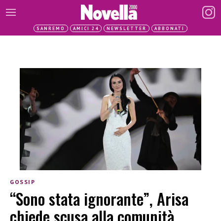
SANREMO
AMICI 24
NEWSLETTER
ABBONATI
GOSSIP
“Sono stata ignorante”, Arisa
chiede scusa alla comunità