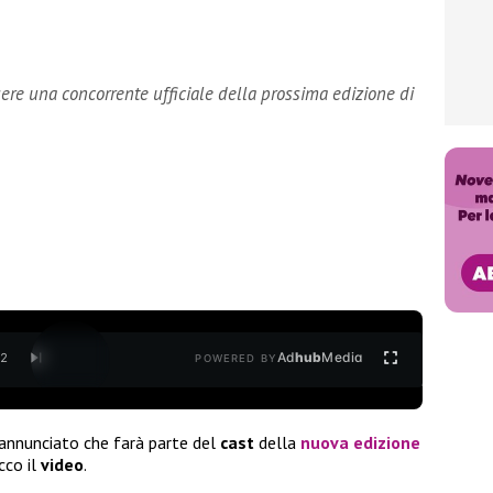
ere una concorrente ufficiale della prossima edizione di
Ad
hub
Media
/
2
POWERED BY
annunciato che farà parte del
cast
della
nuova edizione
cco il
video
.