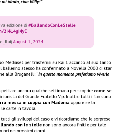
 mi idrato, ciao Milly!”.
ova edizione di
#BallandoConLeStelle
om/2I4L4gi4yE
o_Rai)
August 1, 2024
po’ Mediaset per trasferirsi su Rai 1 accanto al suo tanto
 Il ballerino stesso ha confermato a Novella 2000 di star
e alla Bruganelli: “
In questo momento preferiamo viverlo
spettare ancora qualche settimana per scoprire
come se
inionista del Grande Fratello Vip. Inoltre tutti i fan sono
rrà messa in coppia con
Madonia
oppure se la
 le carte in tavola.
utti gli sviluppi del caso e vi ricordiamo che le sorprese
allando con le stelle
non sono ancora finiti e per tale
unci nei prossimi giorni.