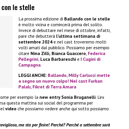
 con le stelle
La prossima edizione di
Ballando con le stelle
è molto vicina e comincerà prima del solito.
Invece di debuttare nel mese di ottobre, infatti,
pare che debutterà
l’ultima settimana di
settembre 2024
e nel cast troveremo molti
volti amati dal pubblico. Possiamo per esempio
citare
Nina Zilli,
Bianca Guaccero
,
Federica
Pellegrini
,
Luca Barbareschi
e
I Cugini di
Campagna
.
LEGGI ANCHE:
Ballando, Milly Carlucci mette
a segno un nuovo colpo! Nel cast Furkan
Palalı, Fikret di Terra Amara
come per esempio la
new entry Sonia Bruganelli
. L’ex
arsa questa mattina sui social del programma per
Nel
video
che possiamo vedere anche qui sotto possiamo
raviglioso, ma sta per finire! Perché? Perché a settembre sarà