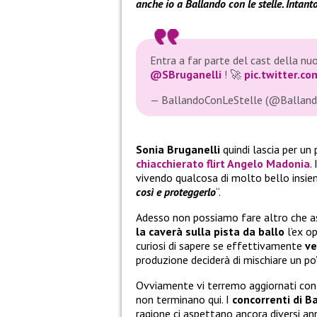
anche io a Ballando con le stelle. Intanto
Entra a far parte del cast della nu
@SBruganelli
! 🚀
pic.twitter.c
— BallandoConLeStelle (@Balland
Sonia Bruganelli
quindi lascia per un 
chiacchierato flirt Angelo Madonia
.
vivendo qualcosa di molto bello insiem
così e proteggerlo
“.
Adesso non possiamo fare altro che a
la caverà sulla pista da ballo
l’ex op
curiosi di sapere se effettivamente
ve
produzione deciderà di mischiare un po’
Ovviamente vi terremo aggiornati con t
non terminano qui. I
concorrenti di B
ragione ci aspettano ancora diversi ann