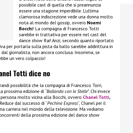
possibile cast di quella che si preannuncia
essere una stagione imperdibile. L’ultima
clamorosa indiscrezione vede una donna molto
nota al mondo del gossip, ovvero
Noemi
Bocchi
! La compagna di Francesco Totti
sarebbe in trattativa per essere nel cast del
dance show Rai! Anzi, secondo quanto riportato
va per portarla sulla pista da ballo sarebbe addirittura in
dal giornalista, non ancora conclusa. Insomma, se
rebbe un vero colpaccio!
anel Totti dice no
andi possibilità che la compagna di Francesco Torri,
lla prossima edizione di
“Ballando con le Stelle”
. Chi invece
a persona molto vicina alla Bocchi, ovvero
Chanel Totti
,
i. Reduce dal successo di “
Pechino Express
“, Chanel per il
a carriera nel mondo della televisione. Ma vediamo
 concorrenti della prossima edizione del dance show