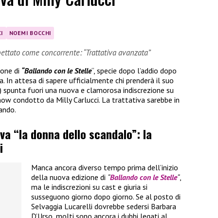
I
NOEMI BOCCHI
ettato come concorrente: “Trattativa avanzata”
ione di
“Ballando con le Stelle
“, specie dopo l’addio dopo
ria. In attesa di sapere ufficialmente chi prenderà il suo
) spunta fuori una nuova e clamorosa indiscrezione su
ow condotto da Milly Carlucci. La trattativa sarebbe in
ando.
iva “la donna dello scandalo”: la
i
Manca ancora diverso tempo prima dell’inizio
della nuova edizione di
“
Ballando con le Stelle
“
,
ma le indiscrezioni su cast e giuria si
susseguono giorno dopo giorno. Se al posto di
Selvaggia Lucarelli dovrebbe sedersi Barbara
D’Urso, molti sono ancora i dubbi legati al