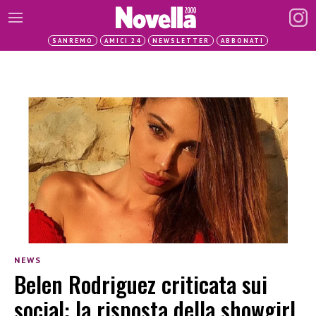
SANREMO
AMICI 24
NEWSLETTER
ABBONATI
NEWS
Belen Rodriguez criticata sui
social: la risposta della showgirl