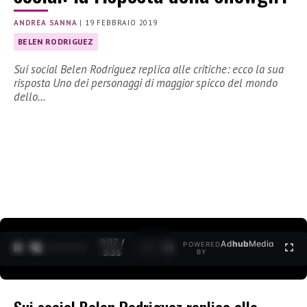
ANDREA SANNA
|
19 FEBBRAIO 2019
BELEN RODRIGUEZ
Sui social Belen Rodriguez replica alle critiche: ecco la sua
risposta Uno dei personaggi di maggior spicco del mondo
dello…
0:27 /
Ad
hub
Media
POWERED
1
/
2
3:35
BY