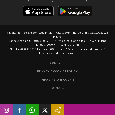
Visibilia Editrice S.r.l.
con sede in Via Privata Giovannino De Grassi 12/12A, 20123
Milano.
Capitale sociale € 100.000,00 I.V. - C.F./P.IVA ed iscrizione alla C.C.I.A.A. di Milano
N.10269990965 - REA MI-2519578.
Novella 2000 © 2026. Iscritta al ROC con il n.37767. Tutti i diritti di proprietà
letteraria ed artistica riservati.
CONTATTI
PRIVACY E COOKIES POLICY
IMPOSTAZIONI COOKIE
TORNA SU