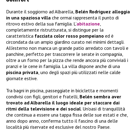
Durante il soggiorno ad Albarella,
Belén Rodriguez alloggia
in una spaziosa villa
che ormai rappresenta il punto di
ritrovo estivo della sua famiglia. L’
abitazione
,
completamente ristrutturata, si distingue per la
caratteristica
facciata color rosso pompeiano
ed è
circondata da un ampio giardino curato nei minimi dettagli.
All’esterno non manca un grande patio arredato con tavoli e
panchine, perfetto per trascorrere le serate in compagnia,
oltre a un forno per la pizza che rende ancora più conviviali i
pranzi e le cene in famiglia. La villa dispone anche di una
piscina privata
, uno degli spazi più utilizzati nelle calde
giornate estive.
Tra bagni in piscina, passeggiate in bicicletta e momenti
condivisi con figli, genitori e fratelli,
Belén sembra aver
trovato ad Albarella il luogo ideale per staccare dai
ritmi della televisione e dei social
. Un’oasi di tranquillità
che continua a essere una tappa fissa delle sue estati e che,
anno dopo anno, conferma tutto il fascino di una delle
località più riservate ed esclusive del nostro Paese.