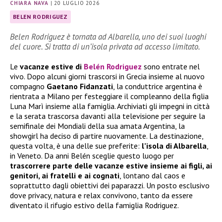
CHIARA NAVA
|
20 LUGLIO 2026
BELEN RODRIGUEZ
Belen Rodriguez è tornata ad Albarella, uno dei suoi luoghi
del cuore. Si tratta di un’isola privata ad accesso limitato.
Le
vacanze estive di
Belén Rodriguez
sono entrate nel
vivo. Dopo alcuni giorni trascorsi in Grecia insieme al nuovo
compagno
Gaetano Fidanzati
, la conduttrice argentina è
rientrata a Milano per festeggiare il compleanno della figlia
Luna Marì insieme alla famiglia. Archiviati gli impegni in città
e la serata trascorsa davanti alla televisione per seguire la
semifinale dei Mondiali della sua amata Argentina, la
showgirl ha deciso di partire nuovamente. La destinazione,
questa volta, è una delle sue preferite:
l’isola di Albarella
,
in Veneto. Da anni Belén sceglie questo luogo per
trascorrere parte delle vacanze estive insieme ai figli, ai
genitori, ai fratelli e ai cognati
, lontano dal caos e
soprattutto dagli obiettivi dei paparazzi. Un posto esclusivo
dove privacy, natura e relax convivono, tanto da essere
diventato il rifugio estivo della famiglia Rodriguez.