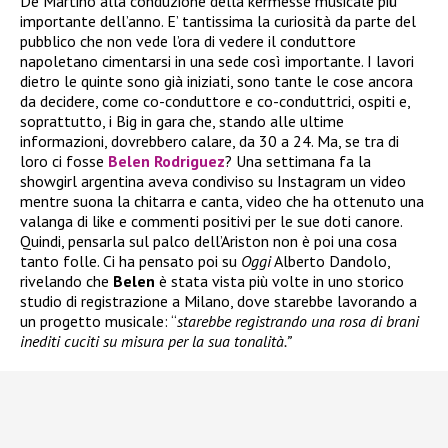
De Martino alla conduzione della kermesse musicale più
importante dell’anno. E’ tantissima la curiosità da parte del
pubblico che non vede l’ora di vedere il conduttore
napoletano cimentarsi in una sede così importante. I lavori
dietro le quinte sono già iniziati, sono tante le cose ancora
da decidere, come co-conduttore e co-conduttrici, ospiti e,
soprattutto, i Big in gara che, stando alle ultime
informazioni, dovrebbero calare, da 30 a 24. Ma, se tra di
loro ci fosse
Belen Rodriguez
? Una settimana fa la
showgirl argentina aveva condiviso su Instagram un video
mentre suona la chitarra e canta, video che ha ottenuto una
valanga di like e commenti positivi per le sue doti canore.
Quindi, pensarla sul palco dell’Ariston non è poi una cosa
tanto folle. Ci ha pensato poi su
Oggi
Alberto Dandolo,
rivelando che
Belen
è stata vista più volte in uno storico
studio di registrazione a Milano, dove starebbe lavorando a
un progetto musicale: “
starebbe registrando una rosa di brani
inediti cuciti su misura per la sua tonalità.”