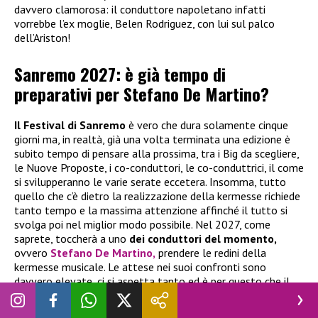
davvero clamorosa: il conduttore napoletano infatti
vorrebbe l’ex moglie, Belen Rodriguez, con lui sul palco
dell’Ariston!
Sanremo 2027: è già tempo di
preparativi per Stefano De Martino?
Il Festival di Sanremo
è vero che dura solamente cinque
giorni ma, in realtà, già una volta terminata una edizione è
subito tempo di pensare alla prossima, tra i Big da scegliere,
le Nuove Proposte, i co-conduttori, le co-conduttrici, il come
si svilupperanno le varie serate eccetera. Insomma, tutto
quello che c’è dietro la realizzazione della kermesse richiede
tanto tempo e la massima attenzione affinché il tutto si
svolga poi nel miglior modo possibile. Nel 2027, come
saprete, toccherà a uno
dei conduttori del momento,
ovvero
Stefano De Martino,
prendere le redini della
kermesse musicale. Le attese nei suoi confronti sono
davvero elevate, ci si aspetta tanto ed è per questo che il
conduttore napoletano è da settimane già al lavoro per
preparare il Festival. Nelle ultime ore è spuntata