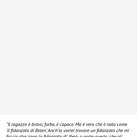
“Il ragazzo è bravo, furbo, è capace. Ma è vero che è nato come
‘il fidanzato di Belen’. Anch’io vorrei trovare un fidanzato che mi
faccia dire ‘sono la fidanzata di’. Però, a parte questo, che gli