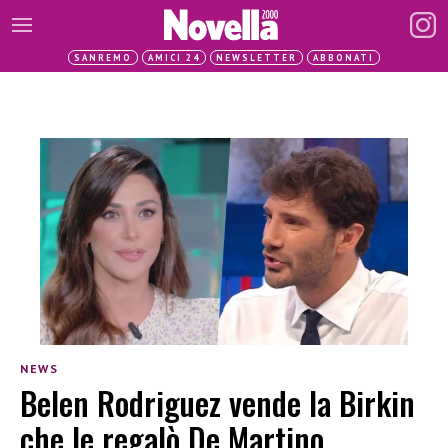
SANREMO
AMICI 24
NEWSLETTER
ABBONATI
NEWS
Belen Rodriguez vende la Birkin
che le regalò De Martino