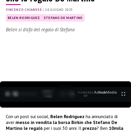
VINCENZO CHIANESE
|
24 GIUGNO 2025
BELEN RODRIGUEZ
STEFANO DE MARTINO
Belen si disfa del regalo di Stefano
0:30 /
Ad
hub
Media
POWERED
1
/
2
1:40
BY
Con un post sui social,
Belen Rodriguez
ha annunciato di
aver
messo in vendita la borsa Birkin che Stefano De
Martino le regalò
per i suoi 30 anni. Il
prezzo
? Ben
10mila