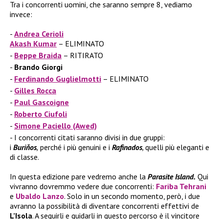
Tra i concorrenti uomini, che saranno sempre 8, vediamo
invece:
Andrea Cerioli
Akash Kumar
– ELIMINATO
Beppe Braida
– RITIRATO
Brando Giorgi
Ferdinando Guglielmotti
– ELIMINATO
Gilles Rocca
Paul Gascoigne
Roberto Ciufoli
Simone Paciello (Awed)
I concorrenti citati saranno divisi in due gruppi:
i
Buriňos
,
perché i più genuini e i
Rafinados
,
quelli più eleganti e
di classe.
In questa edizione pare vedremo anche la
Parasite Island.
Qui
vivranno dovremmo vedere due concorrenti:
Fariba Tehrani
e
Ubaldo Lanzo
. Solo in un secondo momento, però, i due
avranno la possibilità di diventare concorrenti effettivi de
L’Isola
. A seguirli e guidarli in questo percorso è il vincitore