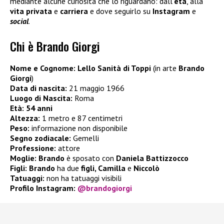
mediante alcune curiosità che lo riguardano: dall’
età
, alla
vita privata
e
carriera
e dove seguirlo su
Instagram
e
social
.
Chi è Brando Giorgi
Nome e Cognome: Lello Sanità di Toppi
(in arte
Brando
Giorgi
)
Data di nascita:
21 maggio 1966
Luogo di Nascita:
Roma
Età: 54 anni
Altezza:
1 metro e 87 centimetri
Peso:
informazione non disponibile
Segno zodiacale:
Gemelli
Professione:
attore
Moglie: Brando
è sposato con
Daniela Battizzocco
Figli: Brando
ha due
figli, Camilla
e
Niccolò
Tatuaggi:
non ha tatuaggi visibili
Profilo Instagram:
@brandogiorgi