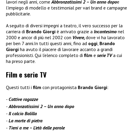
lavori negli anni, come
Abbronzatissimi 2 – Un anno dopo
e
l’impiego di modello e testimonial per vari brand e campagne
pubblicitarie.
A seguito di diversi impegni a teatro, il vero successo per la
carriera di
Brando Giorgi
è arrivato grazie a
Incantesimo
nel
2000 e ancor di più nel 2002 con
Vivere,
dove vi ha lavorato
per ben 7 anni.In tutti questi anni, fino ad
oggi
,
Brando
Giorgi
ha avuto il piacere di lavorare accanto a grandi
professionisti. Qui l’elenco completo di
film
e
serie TV
a cui
ha preso parte.
Film e serie TV
Questi tutti i
film
con protagonista
Brando Giorgi
:
Cattive ragazze
Abbronzatissimi 2 – Un anno dopo
Il calcio Balilla
La morte di pietra
Tieni a me – L’età delle parole