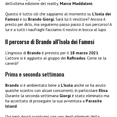
dell’ultima edizione del reality,
Marco Maddaloni.
Questo è tutto ciò che sappiamo al momento su
L’Isola dei
Famosi
e su
Brando Giorgi.
Sarà lui il vincitore? Ancora è
presto per dirlo, ma seguiremo passo passo il suo percorso! A
lui e a tutti i naufraghi facciamo il nostro in bocca al lupo.
Il percorso di Brando all’Isola dei Famosi
L’ingresso di
Brando
è previsto per il
18 marzo 2021
.
L’attore si è aggiunto al gruppo dei
Rafinados
. Come se la
caverà?
Prima e seconda settimana
Brando
si è ambientato bene a
L’Isola
anche se ha avuto
qualche scontro con alcuni concorrenti, in particolare
Elisa
.
Durante la seconda settimana
Giorgi
è stato eliminato ma
ha accettato di proseguire la sua avventura a
Parasite
Island
.
Qui però dovrà scontrarsi con uno degli eliminati della