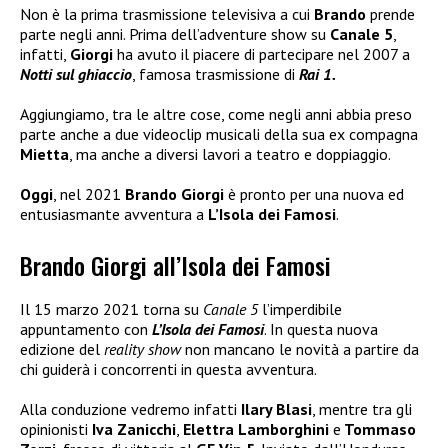
Non è la prima trasmissione televisiva a cui
Brando
prende
parte negli anni. Prima dell’adventure show su
Canale 5
,
infatti,
Giorgi
ha avuto il piacere di partecipare nel 2007 a
Notti sul ghiaccio
, famosa trasmissione di
Rai 1.
Aggiungiamo, tra le altre cose, come negli anni abbia preso
parte anche a due videoclip musicali della sua ex compagna
Mietta
, ma anche a diversi lavori a teatro e doppiaggio.
Oggi
, nel 2021
Brando Giorgi
è pronto per una nuova ed
entusiasmante avventura a
L’Isola dei Famosi
.
Brando Giorgi all’Isola dei Famosi
Il 15 marzo 2021 torna su
Canale 5
l’imperdibile
appuntamento con
L’Isola dei Famosi
. In questa nuova
edizione del
reality show
non mancano le novità a partire da
chi guiderà i concorrenti in questa avventura.
Alla conduzione vedremo infatti
Ilary Blasi
, mentre tra gli
opinionisti
Iva Zanicchi
,
Elettra Lamborghini
e
Tommaso