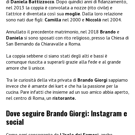
di
Daniela Battizzocco
. Dopo quindici anni di fidanzamento,
nel 2013 la coppia è convolata a nozze (rito civile) e
l’attrice è diventata così sua
moglie
. Dalla loro relazione
sono nati due figli:
Camilla
nel 2000 e
Niccolò
nel 2004.
Annullato il precedente matrimonio, nel 2018
Brando
e
Daniela
si sono sposati con rito religioso, presso la Chiesa di
San Bernando da Chiaravalle a Roma.
La coppia sebbene ci siano stati degli alti e bassi è
comunque riuscita a superarli grazie alla fede e al grande
amore che li unisce.
Tra le curiosità della vita privata di
Brando Giorgi
sappiamo
invece che è amante dei kart e che ha la passione per la
cucina. Pare infatti che insieme ad un suo amico abbia aperto,
nel centro di Roma, un
ristorante.
Dove seguire Brando Giorgi: Instagram e
social
Come ogni concorrente de
L’Isola dei Famosi
, anche