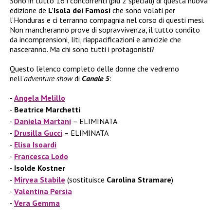
Sono in tutto 16 i concorrenti (più 2 speciali) di questa nuova
edizione de
L’Isola dei Famosi
che sono volati per
l’Honduras e ci terranno compagnia nel corso di questi mesi.
Non mancheranno prove di sopravvivenza, il tutto condito
da incomprensioni, liti, riappacificazioni e amicizie che
nasceranno. Ma chi sono tutti i protagonisti?
Questo l’elenco completo delle donne che vedremo
nell’
adventure show
di
Canale 5
:
Angela Melillo
Beatrice Marchetti
Daniela Martani
– ELIMINATA
Drusilla Gucci
– ELIMINATA
Elisa Isoardi
Francesca Lodo
Isolde Kostner
Miryea Stabile
(sostituisce
Carolina Stramare
)
Valentina Persia
Vera Gemma