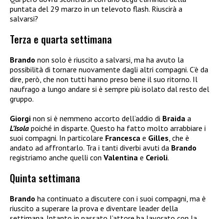
puntata del 29 marzo in un televoto flash. Riuscirà a
salvarsi?
Terza e quarta settimana
Brando
non solo è riuscito a salvarsi, ma ha avuto la
possibilità di tornare nuovamente dagli altri compagni. C’è da
dire, però, che non tutti hanno preso bene il suo ritorno. Il
naufrago a lungo andare si è sempre più isolato dal resto del
gruppo.
Giorgi
non si è nemmeno accorto dell’addio di
Braida
a
L’Isola
poiché in disparte. Questo ha fatto molto arrabbiare i
suoi compagni. In particolare
Francesca
e
Gilles
, che è
andato ad affrontarlo. Tra i tanti diverbi avuti da
Brando
registriamo anche quelli con
Valentina
e
Cerioli
.
Quinta settimana
Brando
ha continuato a discutere con i suoi compagni, ma è
riuscito a superare la prova e diventare leader della
settimana. Intanto in passato l’attore ha lavorato con la