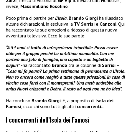
Zorzi
, fresco di vittoria al
GF Vip 5
. Inviato dall’Honduras,
invece,
Massimiliano Rosolino
.
Poco prima di partire per
L’Isola
,
Brando Giorgi
ha rilasciato
alcune dichiarazioni, in esclusiva, a
TV Sorrisi e Canzoni
. Qui
ha raccontato le sue emozioni a ridosso di questa nuova
avventura televisiva. Ecco le sue parole:
“A 54 anni si tratta di un’esperienza irripetibile. Posso essere
utile per il gruppo perché ho un’ottima manualità. Con me
porterò una foto di famiglia, una coperta e un biglietto di
auguri”
-ha raccontato
Brando
tra le colonne di
Sorrisi
–
“Cosa mi fa paura? La prima settimana di permanenza a L’Isola.
Non so ancora come reagirò a tutte queste privazioni. In caso di
vincita cosa farei con il montepremi? Una metà andrebbe alle
onlus Nuovi orizzonti e Debra. Il resto ad oggi non ne ho idea”.
Ha concluso
Brando Giorgi
. E, a proposito di
Isola dei
Famosi
, ecco chi sono tutti gli altri
concorrenti
…
I concorrenti dell’Isola dei Famosi