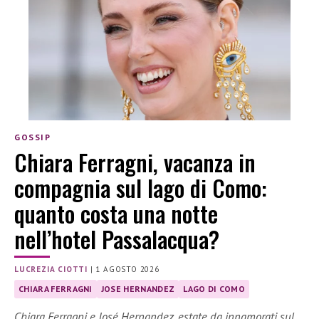
GOSSIP
Chiara Ferragni, vacanza in
compagnia sul lago di Como:
quanto costa una notte
nell’hotel Passalacqua?
LUCREZIA CIOTTI
|
1 AGOSTO 2026
CHIARA FERRAGNI
JOSE HERNANDEZ
LAGO DI COMO
Chiara Ferragni e José Hernandez, estate da innamorati sul