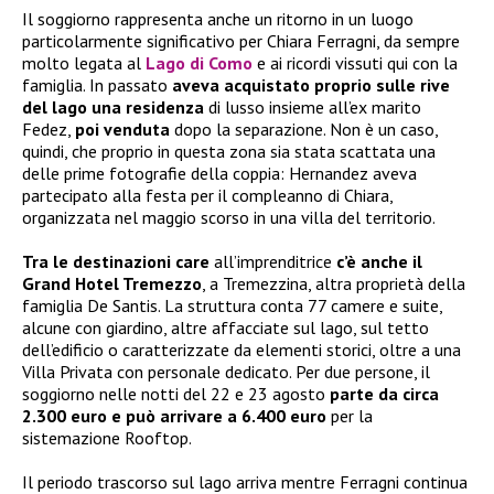
Il soggiorno rappresenta anche un ritorno in un luogo
particolarmente significativo per Chiara Ferragni, da sempre
molto legata al
Lago di Como
e ai ricordi vissuti qui con la
famiglia. In passato
aveva acquistato proprio sulle rive
del lago una residenza
di lusso insieme all’ex marito
Fedez,
poi venduta
dopo la separazione. Non è un caso,
quindi, che proprio in questa zona sia stata scattata una
delle prime fotografie della coppia: Hernandez aveva
partecipato alla festa per il compleanno di Chiara,
organizzata nel maggio scorso in una villa del territorio.
Tra le destinazioni care
all’imprenditrice
c’è anche il
Grand Hotel Tremezzo
, a Tremezzina, altra proprietà della
famiglia De Santis. La struttura conta 77 camere e suite,
alcune con giardino, altre affacciate sul lago, sul tetto
dell’edificio o caratterizzate da elementi storici, oltre a una
Villa Privata con personale dedicato. Per due persone, il
soggiorno nelle notti del 22 e 23 agosto
parte da circa
2.300 euro e può arrivare a 6.400 euro
per la
sistemazione Rooftop.
Il periodo trascorso sul lago arriva mentre Ferragni continua