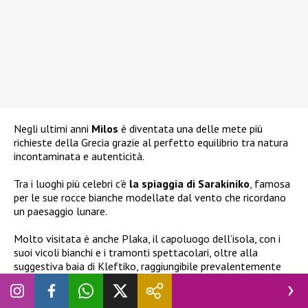
Negli ultimi anni
Milos
è diventata una delle mete più
richieste della Grecia grazie al perfetto equilibrio tra natura
incontaminata e autenticità.
Tra i luoghi più celebri c’è
la spiaggia di Sarakiniko
, famosa
per le sue rocce bianche modellate dal vento che ricordano
un paesaggio lunare.
Molto visitata è anche Plaka, il capoluogo dell’isola, con i
suoi vicoli bianchi e i tramonti spettacolari, oltre alla
suggestiva baia di Kleftiko, raggiungibile prevalentemente
via mare. I veri gioielli di Milos, però, restano i piccoli villaggi
di
Klima e Mandrakia
, dove il tempo sembra essersi
fermato e dove le antiche case dei pescatori continuano a