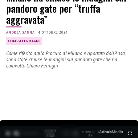
pandoro gate per “truffa
aggravata”
ANDREA SANNA
|
4 OTTOBRE 2024
CHIARA FERRAGNI
Come riferito dalla Procura di Milano e riportato dall’Ansa,
sono state chiuse le indagini sul pandoro gate che ha
coinvolto Chiara Ferragni
0:30 /
Ad
hub
Media
POWERED
1
/
2
3:35
BY