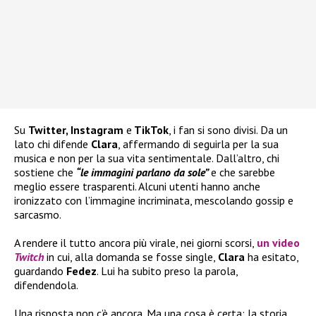
Su
Twitter, Instagram
e
TikTok
, i fan si sono divisi. Da un
lato chi difende
Clara
, affermando di seguirla per la sua
musica e non per la sua vita sentimentale. Dall’altro, chi
sostiene che
“le immagini parlano da sole”
e che sarebbe
meglio essere trasparenti. Alcuni utenti hanno anche
ironizzato con l’immagine incriminata, mescolando gossip e
sarcasmo.
A rendere il tutto ancora più virale, nei giorni scorsi,
un video
Twitch
in cui, alla domanda se fosse single,
Clara
ha esitato,
guardando
Fedez
. Lui ha subito preso la parola,
difendendola.
Una risposta non c’è ancora. Ma una cosa è certa: la storia