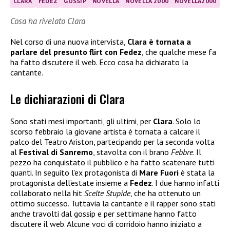
CLARA
FEDEZ
GOSSIP
NOVELLA
NOVELLA 2000
NOVELLA2000
Cosa ha rivelato Clara
Nel corso di una nuova intervista,
Clara è tornata a
parlare del presunto flirt con Fedez
, che qualche mese fa
ha fatto discutere il web. Ecco cosa ha dichiarato la
cantante.
Le dichiarazioni di Clara
Sono stati mesi importanti, gli ultimi, per
Clara
. Solo lo
scorso febbraio la giovane artista è tornata a calcare il
palco del Teatro Ariston, partecipando per la seconda volta
al
Festival di Sanremo
, stavolta con il brano
Febbre
. Il
pezzo ha conquistato il pubblico e ha fatto scatenare tutti
quanti. In seguito l’ex protagonista di
Mare Fuori
è stata la
protagonista dell’estate insieme a
Fedez
. I due hanno infatti
collaborato nella hit
Scelte Stupide
, che ha ottenuto un
ottimo successo. Tuttavia la cantante e il rapper sono stati
anche travolti dal gossip e per settimane hanno fatto
discutere il web. Alcune voci di corridoio hanno iniziato a