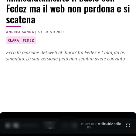
Fedez ma il web non perdona e si
scatena
ANDREA SANNA
|
6 GIUGNO 2025
CLARA
FEDEZ
Ecco la reazione del web al “bacio” tra Fedez e Clara, da lei
smentito. La sua versione però non sembra avere convinto
0:30 /
Ad
hub
Media
POWERED
1
/
2
1:40
BY