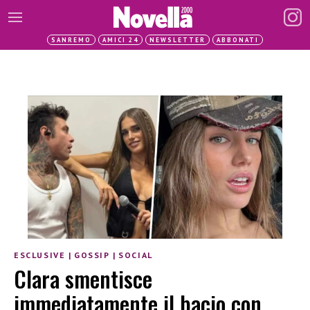
SANREMO
AMICI 24
NEWSLETTER
ABBONATI
ESCLUSIVE
|
GOSSIP
|
SOCIAL
Clara smentisce
immediatamente il bacio con