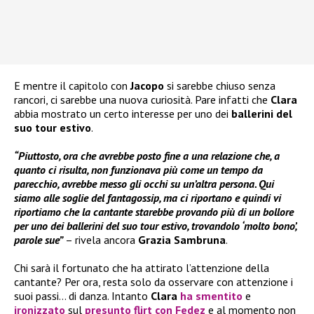
E mentre il capitolo con
Jacopo
si sarebbe chiuso senza
rancori, ci sarebbe una nuova curiosità. Pare infatti che
Clara
abbia mostrato un certo interesse per uno dei
ballerini del
suo tour estivo
.
“Piuttosto, ora che avrebbe posto fine a una relazione che, a
quanto ci risulta, non funzionava più come un tempo da
parecchio, avrebbe messo gli occhi su un’altra persona. Qui
siamo alle soglie del fantagossip, ma ci riportano e quindi vi
riportiamo che la cantante starebbe provando più di un bollore
per uno dei ballerini del suo tour estivo, trovandolo ‘molto bono’,
parole sue”
– rivela ancora
Grazia Sambruna
.
Chi sarà il fortunato che ha attirato l’attenzione della
cantante? Per ora, resta solo da osservare con attenzione i
suoi passi… di danza. Intanto
Clara
ha smentito
e
ironizzato
sul
presunto flirt con
Fedez
e al momento non