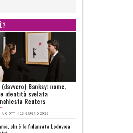
 È?
è (davvero) Banksy: nome,
 e identità svelata
’inchiesta Reuters
IA CIOTTI | 13 GIUGNO 2026
ma, chi è la fidanzata Lodovica
rini