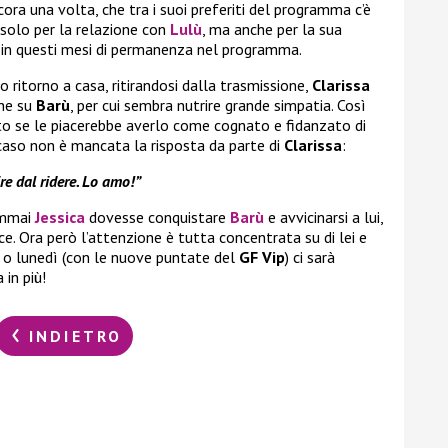
cora una volta, che tra i suoi preferiti del programma c’è
 solo per la relazione con
Lulù
, ma anche per la sua
o in questi mesi di permanenza nel programma.
o ritorno a casa, ritirandosi dalla trasmissione,
Clarissa
ne su
Barù
, per cui sembra nutrire grande simpatia. Così
o se le piacerebbe averlo come cognato e fidanzato di
 caso non è mancata la risposta da parte di
Clarissa
:
re dal ridere. Lo amo!”
emmai
Jessica
dovesse conquistare
Barù
e avvicinarsi a lui,
e. Ora però l’attenzione è tutta concentrata su di lei e
o lunedì (con le nuove puntate del
GF Vip
) ci sarà
in più!
INDIETRO