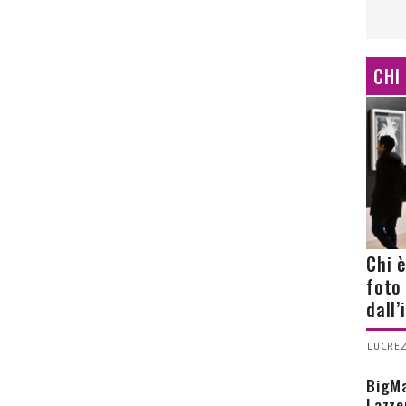
CHI
Chi 
foto
dall
LUCREZ
BigMa
Lazze