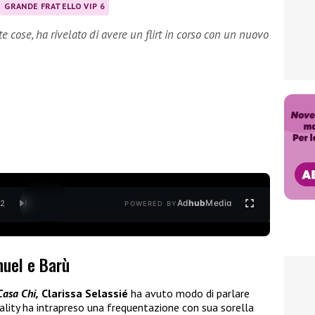
GRANDE FRATELLO VIP 6
nte cose, ha rivelato di avere un flirt in corso con un nuovo
Ad
hub
Media
/
2
POWERED BY
nuel e Barù
Casa Chi,
Clarissa Selassié
ha avuto modo di parlare
ality ha intrapreso una frequentazione con sua sorella