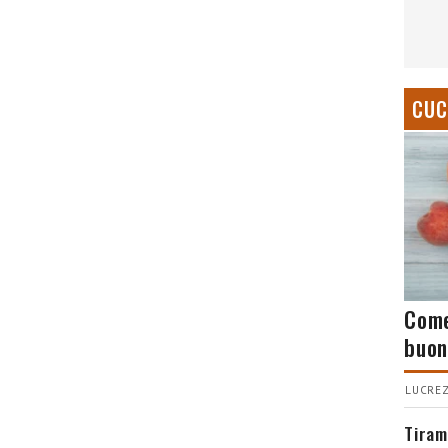
CUC
Come
buon
LUCREZ
Tiram