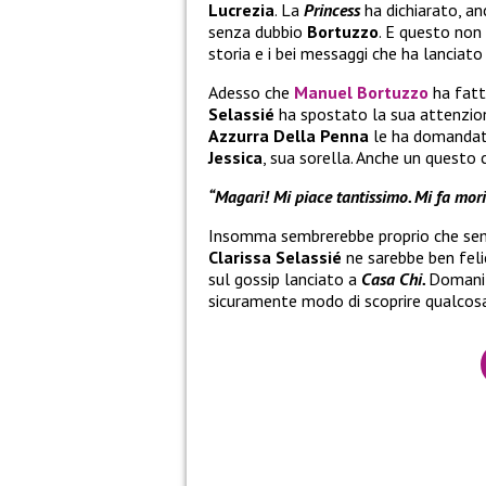
Lucrezia
. La
Princess
ha dichiarato, an
senza dubbio
Bortuzzo
. E questo non
storia e i bei messaggi che ha lanciat
Adesso che
Manuel Bortuzzo
ha fatt
Selassié
ha spostato la sua attenzio
Azzurra Della Penna
le ha domandat
Jessica
, sua sorella. Anche un questo
“Magari! Mi piace tantissimo. Mi fa mori
Insomma sembrerebbe proprio che s
Clarissa Selassié
ne sarebbe ben felic
sul gossip lanciato a
Casa Chi.
Domani 
sicuramente modo di scoprire qualcosa 