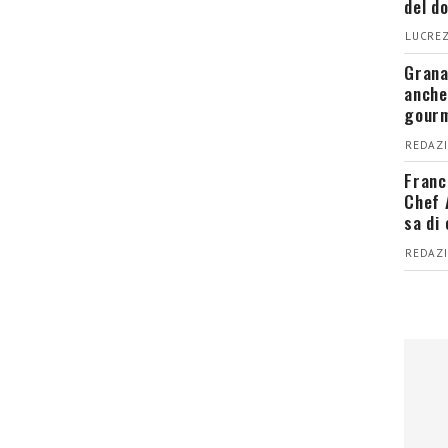
del d
LUCREZ
Grana
anche
gour
REDAZI
Franc
Chef 
sa di
REDAZI