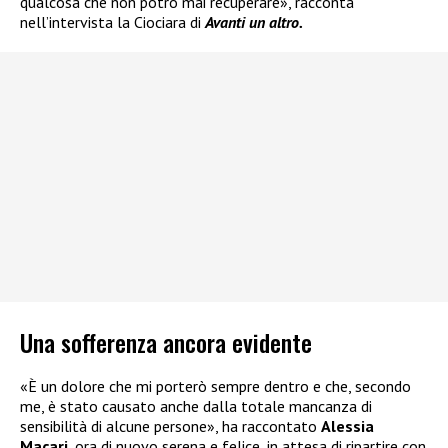
qualcosa che non potrò mai recuperare», racconta
nell’intervista la Ciociara di
Avanti un altro.
Una sofferenza ancora evidente
«È un dolore che mi porterò sempre dentro e che, secondo
me, è stato causato anche dalla totale mancanza di
sensibilità di alcune persone», ha raccontato
Alessia
Macari
, ora di nuovo serena e felice, in attesa di ripartire con