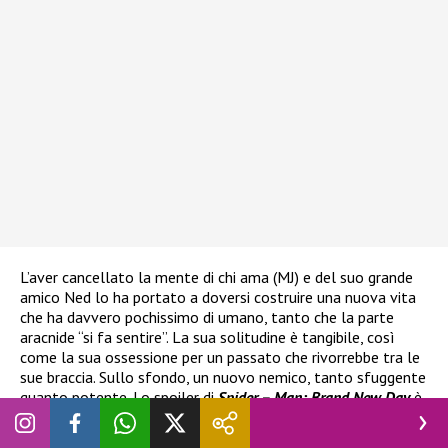
L’aver cancellato la mente di chi ama (MJ) e del suo grande
amico Ned lo ha portato a doversi costruire una nuova vita
che ha davvero pochissimo di umano, tanto che la parte
aracnide “si fa sentire”. La sua solitudine è tangibile, così
come la sua ossessione per un passato che rivorrebbe tra le
sue braccia. Sullo sfondo, un nuovo nemico, tanto sfuggente
quanto potente. Lo spoiler di
Spider – Man: Brand New Day
è
dietro l’angolo, quindi a voi la scelta di proseguire nella
lettura. Troppo tardi… Jean Grey, proprio lei, la più potente