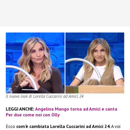
Il nuovo look di Lorella Cuccarini ad Amici 24
LEGGI ANCHE:
Angelina Mango torna ad Amici e canta
Per due come noi con Olly
Ecco
com’è cambiata Lorella Cuccarini ad Amici 24
. A voi