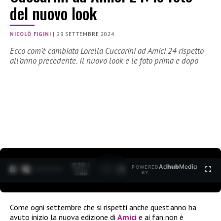
del nuovo look
NICOLÒ FIGINI
|
29 SETTEMBRE 2024
Ecco com’è cambiata Lorella Cuccarini ad Amici 24 rispetto
all’anno precedente. Il nuovo look e le foto prima e dopo
0:30 /
Ad
hub
Media
POWERED
1
/
2
1:40
BY
Come ogni settembre che si rispetti anche quest’anno ha
avuto inizio la nuova edizione di
Amici
e ai fan non è