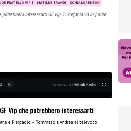
DE FRATELLO VIP 5
MATILDE BRANDI
SONIA LORENZINI
 potrebbero interessarti GF Vip 5: Stefania va in finale
Ad
hub
Media
/
2
POWERED BY
 GF Vip che potrebbero interessarti
ayane e Pierpaolo – Tommaso e Andrea al televoto