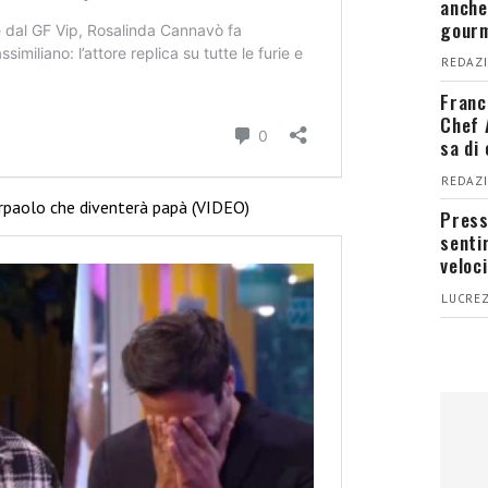
anche
gour
REDAZI
Franc
Chef 
sa di
REDAZI
ierpaolo che diventerà papà (VIDEO)
Press
senti
veloci
LUCREZ