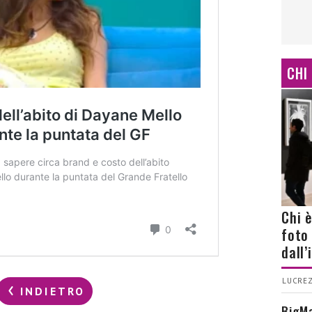
CHI
Chi 
foto
dall
LUCREZ
INDIETRO
BigMa