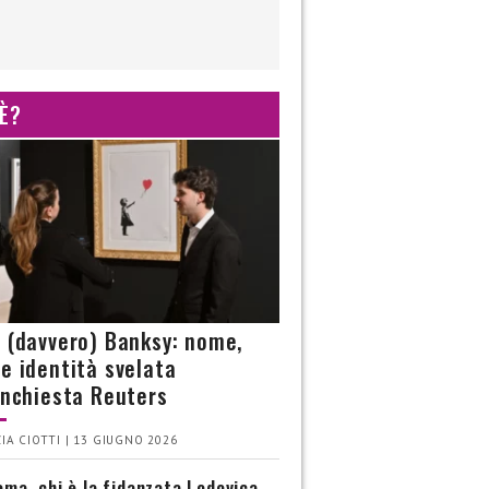
 È?
è (davvero) Banksy: nome,
 e identità svelata
’inchiesta Reuters
IA CIOTTI | 13 GIUGNO 2026
ma, chi è la fidanzata Lodovica