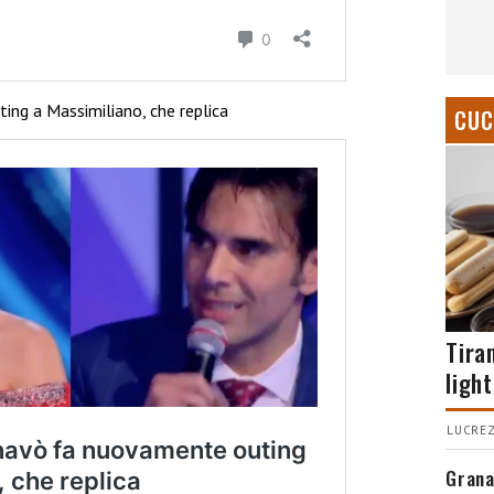
ng a Massimiliano, che replica
CUC
Tira
light
LUCREZ
Grana