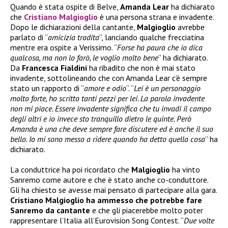
Quando è stata ospite di Belve,
Amanda Lear
ha dichiarato
che
Cristiano Malgioglio
è una persona strana e invadente.
Dopo le dichiarazioni della cantante,
Malgioglio
avrebbe
parlato di “
amicizia tradita
“, lanciando qualche frecciatina
mentre era ospite a Verissimo. “
Forse ha paura che io dica
qualcosa, ma non lo farò, le voglio molto bene
” ha dichiarato.
Da
Francesca Fialdini
ha ribadito che non è mai stato
invadente, sottolineando che con Amanda Lear c’è sempre
stato un rapporto di “
amore e odio
“. “
Lei è un personaggio
molto forte, ho scritto tanti pezzi per lei. La parola invadente
non mi piace. Essere invadente significa che tu invadi il campo
degli altri e io invece sto tranquillo dietro le quinte. Però
Amanda è una che deve sempre fare discutere ed è anche il suo
bello. Io mi sono messo a ridere quando ha detto quella cosa
” ha
dichiarato.
La conduttrice ha poi ricordato che
Malgioglio
ha vinto
Sanremo come autore e che è stato anche co-conduttore.
Gli ha chiesto se avesse mai pensato di partecipare alla gara.
Cristiano Malgioglio ha ammesso che potrebbe fare
Sanremo da cantante
e che gli piacerebbe molto poter
rappresentare l’Italia all’Eurovision Song Contest. “
Due volte