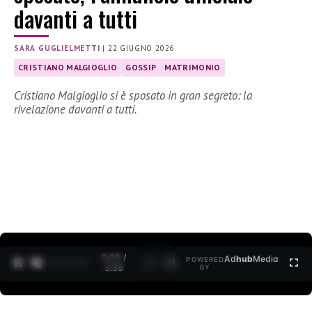
davanti a tutti
SARA GUGLIELMETTI
|
22 GIUGNO 2026
CRISTIANO MALGIOGLIO
GOSSIP
MATRIMONIO
Cristiano Malgioglio si è sposato in gran segreto: la
rivelazione davanti a tutti.
0:30 /
Ad
hub
Media
POWERED
1
/
2
3:35
BY