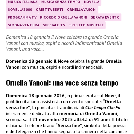
MUSICA ITALIANA
MUSICA SENZA TEMPO
NOVELLA
NOVELLA2000
ORIETTA BERTI
ORNELLA VANONI
PROGRAMMA TV
RICORDO ORNELLA VANONI
SERATA EVENTO
SIMONA VENTURA
SPECIALE TV
TRIBUTO MUSICALE
Domenica 18 gennaio il Nove celebra la grande Ornella
Vanoni con musica, ospiti e ricordi indimenticabili Ornella
Vanoni: una voce…
Domenica 18 gennaio il Nove
celebra la grande
Ornella
Vanoni
con musica, ospiti e ricordi indimenticabili
Ornella Vanoni: una voce senza tempo
Domenica 18 gennaio 2026
, in prima serata sul
Nove
, il
pubblico italiano assisterà a un evento speciale:
“Ornella
senza fine”
, la puntata straordinaria di
Che Tempo Che Fa
interamente dedicata alla
memoria di Ornella Vanoni
,
scomparsa il
21 novembre 2025 all’età di 91 anni
. Il titolo
richiama il celebre brano
“Senza fine”
, simbolo della poesia
e dell’eleganza che hanno segnato la carriera della cantante