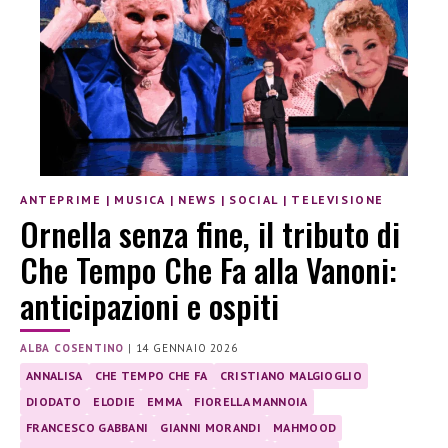
ANTEPRIME
|
MUSICA
|
NEWS
|
SOCIAL
|
TELEVISIONE
Ornella senza fine, il tributo di
Che Tempo Che Fa alla Vanoni:
anticipazioni e ospiti
ALBA COSENTINO
|
14 GENNAIO 2026
ANNALISA
CHE TEMPO CHE FA
CRISTIANO MALGIOGLIO
DIODATO
ELODIE
EMMA
FIORELLA MANNOIA
FRANCESCO GABBANI
GIANNI MORANDI
MAHMOOD