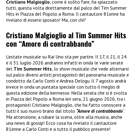
Cristiano Malgioglio
, come è solito fare, ha spiazzato
tutti, questa volta direttamente dal palco del Tim Summer
Hits in Piazza del Popolo a Roma. Il cantautore 81enne ha
rivelato di essersi sposato! Ma, con chi?
Cristiano Malgioglio al Tim Summer Hits
con “Amore di contrabbando”
L’estate musicale su Rai Uno sta per partire. Il 17, il 21, il 24
e il 31 luglio 2026 andranno infatti in onda le varie serate
del
Tim Summer Hits
, lo show musicale che vede alternarsi
sul palco diversi artisti protagonisti del panorama musicale e
condotto da Carlo Conti e Andrea Delogu. Il 7 agosto andrà
invece in onda un puntata speciale con tutto il meglio di
questa edizione della kermesse. Nella serata che si è svolta
in Piazza del Popolo a Roma ieri sera, 21 giugno 2026, tra i
protagonisti Cristiano Malgioglio, che ha fatto conoscere a
tutti il suo nuovo brano dal titolo
“Amore di contrabbando
“.
Ma attenzione, a rubare la scena, oltre alla musica, anche
una news di gossip! Ecco cosa ha rivelato il cantautore
81enne a Carlo Conti e a tutto il pubblico presente!