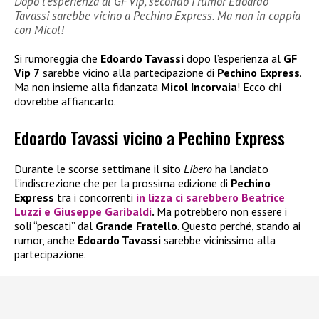
Dopo l’esperienza al GF Vip, secondo i rumor Edoardo
Tavassi sarebbe vicino a Pechino Express. Ma non in coppia
con Micol!
Si rumoreggia che
Edoardo Tavassi
dopo l’esperienza al
GF
Vip 7
sarebbe vicino alla partecipazione di
Pechino Express
.
Ma non insieme alla fidanzata
Micol Incorvaia
! Ecco chi
dovrebbe affiancarlo.
Edoardo Tavassi vicino a Pechino Express
Durante le scorse settimane il sito
Libero
ha lanciato
l’indiscrezione che per la prossima edizione di
Pechino
Express
tra i concorrenti
in lizza ci sarebbero
Beatrice
Luzzi
e
Giuseppe Garibaldi
.
Ma potrebbero non essere i
soli “pescati” dal
Grande Fratello
. Questo perché, stando ai
rumor, anche
Edoardo Tavassi
sarebbe vicinissimo alla
partecipazione.