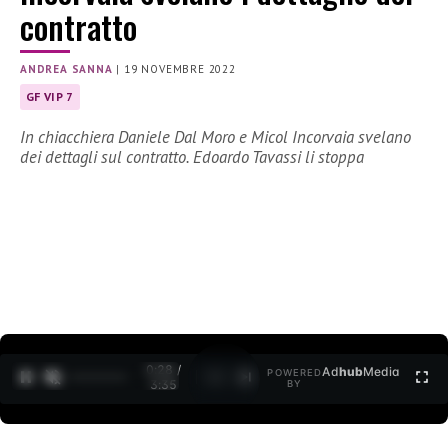
contratto
ANDREA SANNA
|
19 NOVEMBRE 2022
GF VIP 7
In chiacchiera Daniele Dal Moro e Micol Incorvaia svelano
dei dettagli sul contratto. Edoardo Tavassi li stoppa
0:30 /
Ad
hub
Media
POWERED
1
/
2
3:35
BY