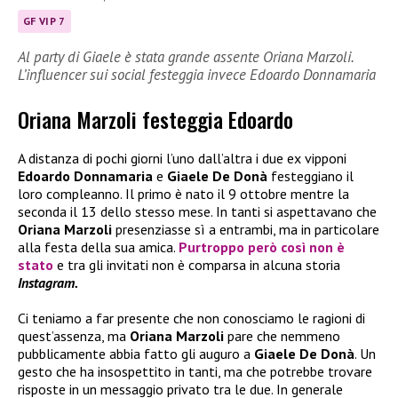
GF VIP 7
Al party di Giaele è stata grande assente Oriana Marzoli.
L’influencer sui social festeggia invece Edoardo Donnamaria
Oriana Marzoli festeggia Edoardo
A distanza di pochi giorni l’uno dall’altra i due ex vipponi
Edoardo Donnamaria
e
Giaele De Donà
festeggiano il
loro compleanno. Il primo è nato il 9 ottobre mentre la
seconda il 13 dello stesso mese. In tanti si aspettavano che
Oriana Marzoli
presenziasse sì a entrambi, ma in particolare
alla festa della sua amica.
Purtroppo però così non è
stato
e tra gli invitati non è comparsa in alcuna storia
Instagram.
Ci teniamo a far presente che non conosciamo le ragioni di
quest’assenza, ma
Oriana Marzoli
pare che nemmeno
pubblicamente abbia fatto gli auguro a
Giaele De Donà
. Un
gesto che ha insospettito in tanti, ma che potrebbe trovare
risposte in un messaggio privato tra le due. In generale