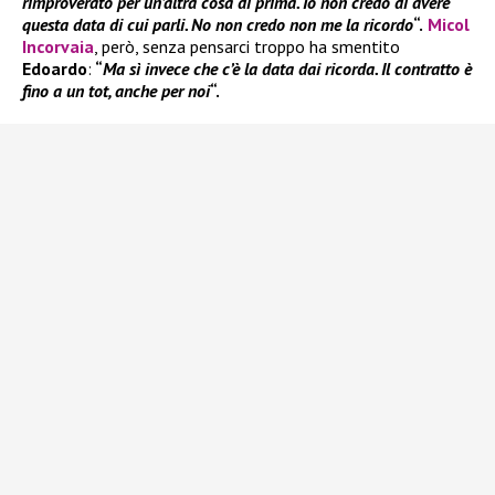
rimproverato per un’altra cosa di prima. Io non credo di avere
questa data di cui parli. No non credo non me la ricordo
“.
Micol
Incorvaia
, però, senza pensarci troppo ha smentito
Edoardo
:
“
Ma sì invece che c’è la data dai ricorda. Il contratto è
fino a un tot, anche per noi
“.