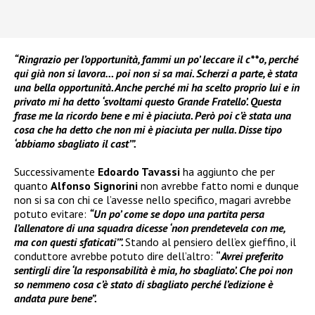
“Ringrazio per l’opportunità, fammi un po’ leccare il c**o, perché
qui già non si lavora… poi non si sa mai. Scherzi a parte, è stata
una bella opportunità. Anche perché mi ha scelto proprio lui e in
privato mi ha detto ‘svoltami questo Grande Fratello’. Questa
frase me la ricordo bene e mi è piaciuta. Però poi c’è stata una
cosa che ha detto che non mi è piaciuta per nulla. Disse tipo
‘abbiamo sbagliato il cast’”.
Successivamente
Edoardo Tavassi
ha aggiunto che per
quanto
Alfonso Signorini
non avrebbe fatto nomi e dunque
non si sa con chi ce l’avesse nello specifico, magari avrebbe
potuto evitare:
“Un po’ come se dopo una partita persa
l’allenatore di una squadra dicesse ‘non prendetevela con me,
ma con questi sfaticati’”.
Stando al pensiero dell’ex gieffino, il
conduttore avrebbe potuto dire dell’altro:
“
Avrei preferito
sentirgli dire ‘la responsabilità è mia, ho sbagliato’. Che poi non
so nemmeno cosa c’è stato di sbagliato perché l’edizione è
andata pure bene”.