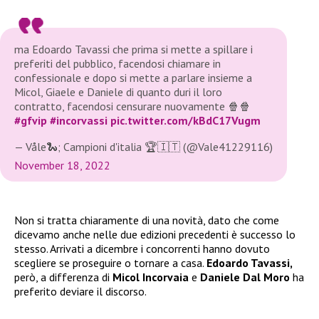
ma Edoardo Tavassi che prima si mette a spillare i
preferiti del pubblico, facendosi chiamare in
confessionale e dopo si mette a parlare insieme a
Micol, Giaele e Daniele di quanto duri il loro
contratto, facendosi censurare nuovamente 🍿🍿
#gfvip
#incorvassi
pic.twitter.com/kBdC17Vugm
— Våle🐍; Campioni d'italia 🏆🇮🇹 (@Vale41229116)
November 18, 2022
Non si tratta chiaramente di una novità, dato che come
dicevamo anche nelle due edizioni precedenti è successo lo
stesso. Arrivati a dicembre i concorrenti hanno dovuto
scegliere se proseguire o tornare a casa.
Edoardo Tavassi,
però, a differenza di
Micol Incorvaia
e
Daniele Dal Moro
ha
preferito deviare il discorso.