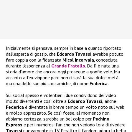
Inizialmente si pensava, sempre in base a quanto riportato
dall’esperta di gossip, che
Edoardo Tavassi
avrebbe potuto
fare coppia con la fidanzata
Micol Incorvaia,
conosciuta
durante l’esperienza al
Grande Fratello
. Da lì è nata una
storia d’amore che ancora oggi prosegue a gonfie vele. Ma
accanto all’ex vippone pare non ci sarà la sua dolce metà,
ma una delle sue più care amiche, di nome
Federica.
Sui social spesso e volentieri i due condividono dei video
molto divertenti e così oltre a
Edoardo Tavassi,
anche
Federica
è diventata in breve tempo un volto noto sul web
e molto apprezzato. Se così fosse, al momento non
abbiamo certezza, sarebbe un bel colpo per
Pechino
Express
e per i numerosi fan che non vedono l’ora di rivedere
Tavassi
nuovamente in TV. Peraltro il fandom adora la bella