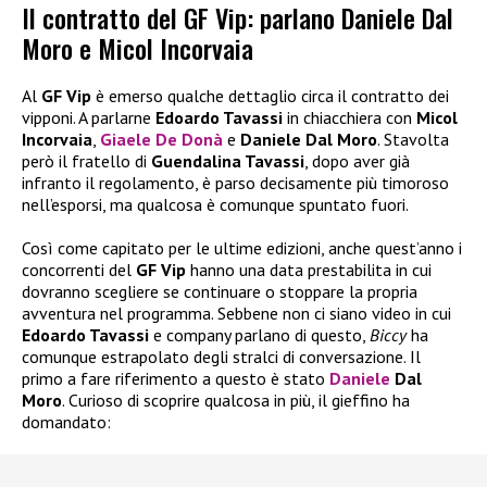
Il contratto del GF Vip: parlano Daniele Dal
Moro e Micol Incorvaia
Al
GF Vip
è emerso qualche dettaglio circa il contratto dei
vipponi. A parlarne
Edoardo Tavassi
in chiacchiera con
Micol
Incorvaia
,
Giaele De Donà
e
Daniele Dal Moro
. Stavolta
però il fratello di
Guendalina Tavassi
, dopo aver già
infranto il regolamento, è parso decisamente più timoroso
nell’esporsi, ma qualcosa è comunque spuntato fuori.
Così come capitato per le ultime edizioni, anche quest’anno i
concorrenti del
GF Vip
hanno una data prestabilita in cui
dovranno scegliere se continuare o stoppare la propria
avventura nel programma. Sebbene non ci siano video in cui
Edoardo Tavassi
e company parlano di questo,
Biccy
ha
comunque estrapolato degli stralci di conversazione. Il
primo a fare riferimento a questo è stato
Daniele
Dal
Moro
. Curioso di scoprire qualcosa in più, il gieffino ha
domandato: