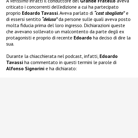
A
Verissimo
infatti il conduttore del
Grande Fratello
aveva
criticato i concorrenti dell’edizione a cui ha partecipato
proprio
Edoardo Tavassi
. Aveva parlato di
“cast sbagliato”
e
di essersi sentito
“deluso”
da persone sulle quali aveva posto
molta fiducia prima del loro ingresso. Dichiarazioni queste
che avevano sollevato un malcontento da parte degli ex
protagonisti e proprio di recente
Edoardo
ha deciso di dire la
sua.
Durante la chiacchierata nel podcast, infatti,
Edoardo
Tavassi
ha commentato in questi termini le parole di
Alfonso Signorini
e ha dichiarato: