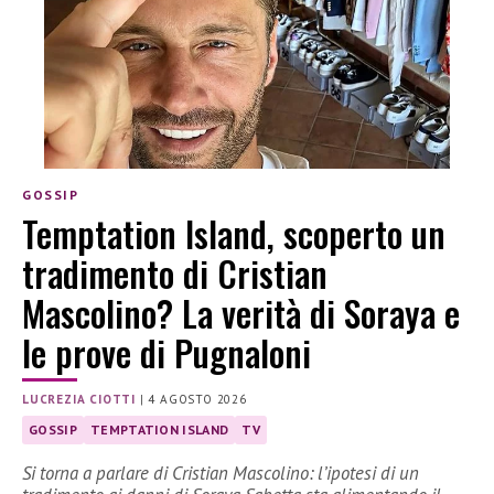
GOSSIP
Temptation Island, scoperto un
tradimento di Cristian
Mascolino? La verità di Soraya e
le prove di Pugnaloni
LUCREZIA CIOTTI
|
4 AGOSTO 2026
GOSSIP
TEMPTATION ISLAND
TV
Si torna a parlare di Cristian Mascolino: l’ipotesi di un