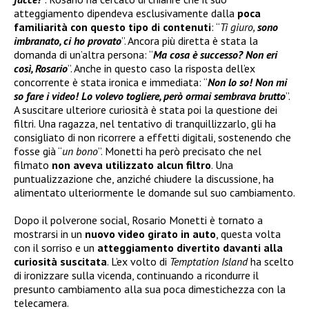
atteggiamento dipendeva esclusivamente dalla
poca
familiarità con questo tipo di contenuti
: “
Ti giuro,
sono
imbranato, ci ho provato
”. Ancora più diretta è stata la
domanda di un’altra persona: “
Ma cosa è successo? Non eri
così, Rosario
”. Anche in questo caso la risposta dell’ex
concorrente è stata ironica e immediata: “
Non lo so! Non mi
so fare i video! Lo volevo togliere, però ormai sembrava brutto
”.
A suscitare ulteriore curiosità è stata poi la questione dei
filtri. Una ragazza, nel tentativo di tranquillizzarlo, gli ha
consigliato di non ricorrere a effetti digitali, sostenendo che
fosse già “
un bono
”. Monetti ha però precisato che nel
filmato
non aveva utilizzato alcun filtro
. Una
puntualizzazione che, anziché chiudere la discussione, ha
alimentato ulteriormente le domande sul suo cambiamento.
Dopo il polverone social, Rosario Monetti è tornato a
mostrarsi in un
nuovo video girato in auto
, questa volta
con il sorriso e un
atteggiamento divertito davanti alla
curiosità suscitata
. L’ex volto di
Temptation Island
ha scelto
di ironizzare sulla vicenda, continuando a ricondurre il
presunto cambiamento alla sua poca dimestichezza con la
telecamera.