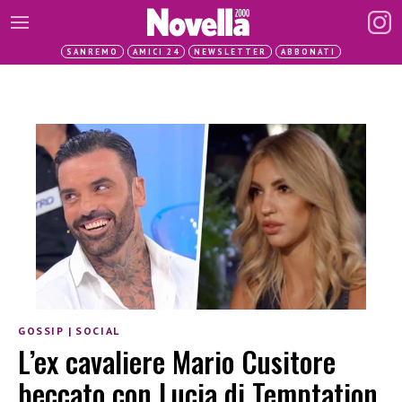
SANREMO
AMICI 24
NEWSLETTER
ABBONATI
GOSSIP
|
SOCIAL
L’ex cavaliere Mario Cusitore
beccato con Lucia di Temptation