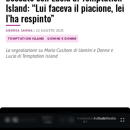
Island: “Lui faceva il piacione, lei
l’ha respinto”
ANDREA SANNA
|
22 AGOSTO 2025
TEMPTATION ISLAND
UOMINI E DONNE
La segnalazione su Mario Cusitore di Uomini e Donne e
Lucia di Temptation Island
0:28 /
Ad
hub
Media
POWERED
1
/
2
1:40
BY