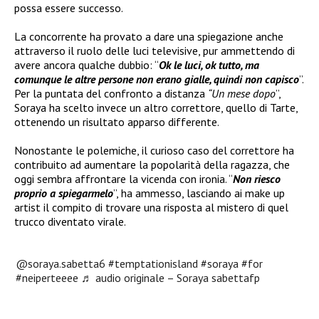
possa essere successo.
La concorrente ha provato a dare una spiegazione anche
attraverso il ruolo delle luci televisive, pur ammettendo di
avere ancora qualche dubbio: “
Ok le luci, ok tutto, ma
comunque le altre persone non erano gialle, quindi non capisco
”.
Per la puntata del confronto a distanza
“Un mese dopo
”,
Soraya ha scelto invece un altro correttore, quello di Tarte,
ottenendo un risultato apparso differente.
Nonostante le polemiche, il curioso caso del correttore ha
contribuito ad aumentare la popolarità della ragazza, che
oggi sembra affrontare la vicenda con ironia. “
Non riesco
proprio a spiegarmelo
”, ha ammesso, lasciando ai make up
artist il compito di trovare una risposta al mistero di quel
trucco diventato virale.
@soraya.sabetta6
#temptationisland
#soraya
#for
#neiperteeee
♬ audio originale – Soraya sabettafp