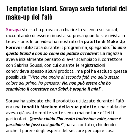
Temptation Island, Soraya svela tutorial del
make-up del falò
Soraya
stessa ha provato a chiarire la vicenda sui social,
raccontando di essere rimasta sorpresa quando si è rivista in
televisione. In un video ha mostrato la
palette di
Make Up
Forever
utilizzata durante il programma, spiegando: “
Io amo
questo brand e non so come sia potuto accadere
”. La ragazza
aveva inizialmente pensato di aver scambiato il correttore
con Sabrina Soussi, con cui durante le registrazioni
condivideva spesso alcuni prodotti, ma poi ha escluso questa
possibilità: “
Visto che anche al secondo falò ero dello stesso
colore del primo, ho pensato: ‘
No, non può essere che ho
scambiato il correttore con Sabri, è proprio il mio!
’
”.
Soraya ha spiegato che il prodotto utilizzato durante i falò
era una
tonalità Medium della sua palette
, una cialda che
aveva già usato molte volte senza mai notare effetti
particolari. “
Questa cialda l’ho usata tantissime volte, come è
possibile che fossi così gialla?
”, ha raccontato, chiedendo
anche il parere degli esperti del settore per capire cosa