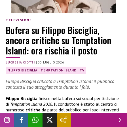
TELEVISIONE
Bufera su Filippo Bisciglia,
ancora critiche su Temptation
Island: ora rischia il posto
LUCREZIA CIOTTI
|
30 LUGLIO 2026
FILIPPO BISCIGLIA
TEMPTATION ISLAND
TV
Filippo Bisciglia criticato a Temptation Island: il pubblico
contesta il suo atteggiamento durante i falò.
Filippo Bisciglia
finisce nella bufera sui social per l’edizione
di
Temptation Island 2026
. Il conduttore è stato al centro di
numerose
critiche
da parte del pubblico per i suoi interventi
durante i falò di confronto, giudicati da alcuni telespettatori
troppo insistenti e poco imparziali.