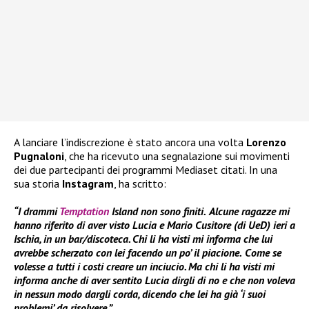
A lanciare l’indiscrezione è stato ancora una volta
Lorenzo
Pugnaloni
, che ha ricevuto una segnalazione sui movimenti
dei due partecipanti dei programmi Mediaset citati. In una
sua storia
Instagram
, ha scritto:
“I drammi
Temptation
Island non sono finiti.
Al
cune ragazze mi
hanno riferito di aver visto Lucia e Mario Cusitore (di UeD) ieri a
Ischia, in un bar/discoteca. Chi li ha visti mi informa che lui
avrebbe scherzato con lei facendo un po’ il piacione.
C
ome se
volesse a tutti i costi creare un inciucio. Ma chi li ha visti mi
informa anche di aver sentito Lucia dirgli di no e che non voleva
in nessun modo dargli corda, dicendo che lei ha già ‘i suoi
problemi’ da risolvere.”