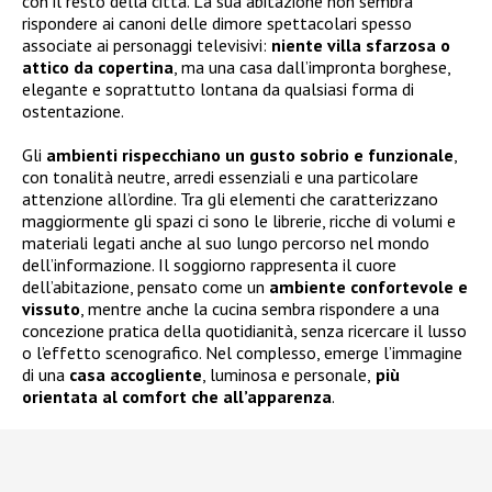
con il resto della città. La sua abitazione non sembra
rispondere ai canoni delle dimore spettacolari spesso
associate ai personaggi televisivi:
niente villa sfarzosa o
attico da copertina
, ma una casa dall’impronta borghese,
elegante e soprattutto lontana da qualsiasi forma di
ostentazione.
Gli
ambienti rispecchiano un gusto sobrio e funzionale
,
con tonalità neutre, arredi essenziali e una particolare
attenzione all’ordine. Tra gli elementi che caratterizzano
maggiormente gli spazi ci sono le librerie, ricche di volumi e
materiali legati anche al suo lungo percorso nel mondo
dell’informazione. Il soggiorno rappresenta il cuore
dell’abitazione, pensato come un
ambiente confortevole e
vissuto
, mentre anche la cucina sembra rispondere a una
concezione pratica della quotidianità, senza ricercare il lusso
o l’effetto scenografico. Nel complesso, emerge l’immagine
di una
casa accogliente
, luminosa e personale,
più
orientata al comfort che all’apparenza
.