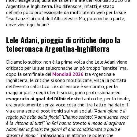
Argentina e Inghilterra. L’ex difensore, infatti, è stato
definito poco professionale da molti utenti web per la sue
“esultanze” ai goal dell’Albiceleste. Ma, polemiche a parte,
dove vive oggi Adani?
Lele Adani, pioggia di critiche dopo la
telecronaca Argentina-Inghilterra
Diciamolo subito: non è la prima volta che Lele Adani viene
criticato per le sue telecronache un pò troppo “sentite” ma,
dopo la semifinale dei
Mondiali 2026
tra Argentina e
Inghilterra, le critiche si sono moltiplicate, vista la portata
dell’evento calcistico. L’ex difensore è sembrato, per la
maggior parte degli utenti social, poco professionale ed
esagerato ai goal dell’Albiceleste
tanto che, per la finale,
era praticamente senza voce cosa che, tra l’altro, ha dato il
via a una serie di post ironici sui vari social:
“Adani afono è il
regalo più bello della finale”, “L’hanno sedato”, “Adani senza voce
è la vittoria di tutti”, “In Rai hanno trovato il modo di arginare
Adani per la finale: tre giorni di aria condizionata a palla e
stasera è afono.”
Tralasciando un attimo le polemiche,