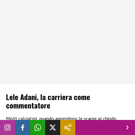
Lele Adani, la carriera come
commentatore
Molti calciatori, quando appendono le scarpe al chiodo,
scelgono di rimanere nell’ambiente, chi diventa allenatore,
chi manager, chi opinionista sportivo e chi invece si lancia