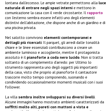
lontana dall’eccesso. Le ampie vetrate permettono alla
luce
naturale di entrare negli spazi interni
e mettono in
comunicazione la casa con il verde circostante. Il
rapporto
con l’esterno sembra essere infatti uno degli elementi
distintivi dell’abitazione, che dispone anche di un giardino e di
una piscina privata.
Nel salotto convivono
elementi contemporanei e
dettagli più ricercati
. Il parquet, gli arredi dalle tonalità
chiare e le linee essenziali contribuiscono a creare un
ambiente luminoso e accogliente, mentre il protagonista
assoluto è il
pianoforte a coda nero lucido
. Non si tratta
soltanto di un complemento d’arredo: per Ultimo lo
strumento rappresenta uno degli oggetti più importanti
della casa, visto che proprio al pianoforte il cantautore
trascorre molto tempo componendo, suonando e
condividendo occasionalmente momenti musicali con i suoi
follower.
La villa
sembra inoltre svilupparsi su diversi livelli
.
Alcune immagini hanno mostrato ambienti caratterizzati da
soffitti molto alti, pareti con mattoni a vista e