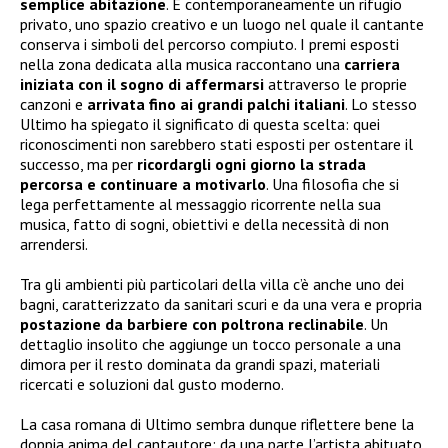
semplice abitazione
. È contemporaneamente un rifugio
privato, uno spazio creativo e un luogo nel quale il cantante
conserva i simboli del percorso compiuto. I premi esposti
nella zona dedicata alla musica raccontano una
carriera
iniziata con il sogno di affermarsi
attraverso le proprie
canzoni e
arrivata fino ai grandi palchi italiani
. Lo stesso
Ultimo ha spiegato il significato di questa scelta: quei
riconoscimenti non sarebbero stati esposti per ostentare il
successo, ma per
ricordargli ogni giorno la strada
percorsa
e continuare a motivarlo
. Una filosofia che si
lega perfettamente al messaggio ricorrente nella sua
musica, fatto di sogni, obiettivi e della necessità di non
arrendersi.
Tra gli ambienti più particolari della villa c’è anche uno dei
bagni, caratterizzato da sanitari scuri e da una vera e propria
postazione da barbiere con poltrona reclinabile
. Un
dettaglio insolito che aggiunge un tocco personale a una
dimora per il resto dominata da grandi spazi, materiali
ricercati e soluzioni dal gusto moderno.
La casa romana di Ultimo sembra dunque riflettere bene la
doppia anima del cantautore: da una parte l’artista abituato