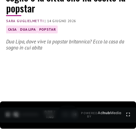
popstar
SARA GUGLIELMETTI
|
14 GIUGNO 2026
CASA
DUA LIPA
POPSTAR
Dua Lipa, dove vive la popstar britannica? Ecco la casa da
sogno in cui abita
0:30 /
Ad
hub
Media
POWERED
1
/
2
1:40
BY