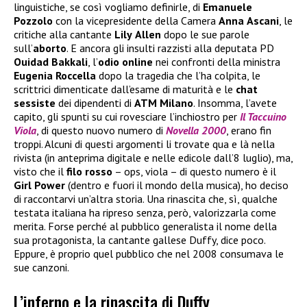
linguistiche, se così vogliamo definirle, di
Emanuele
Pozzolo
con la vicepresidente della Camera
Anna
Ascani
, le
critiche alla cantante
Lily
Allen
dopo le sue parole
sull’
aborto
. E ancora gli insulti razzisti alla deputata PD
Ouidad
Bakkali
, l’
odio online
nei confronti della ministra
Eugenia
Roccella
dopo la tragedia che l’ha colpita, le
scrittrici dimenticate dall’esame di maturità e le
chat
sessiste
dei dipendenti di
ATM
Milano
. Insomma, l’avete
capito, gli spunti su cui rovesciare l’inchiostro per
Il Taccuino
Viola
, di questo nuovo numero di
Novella 2000
, erano fin
troppi. Alcuni di questi argomenti li trovate qua e là nella
rivista (in anteprima digitale e nelle edicole dall’8 luglio), ma,
visto che il
filo
rosso
– ops, viola – di questo numero è il
Girl Power
(dentro e fuori il mondo della musica), ho deciso
di raccontarvi un’altra storia. Una rinascita che, sì, qualche
testata italiana ha ripreso senza, però, valorizzarla come
merita. Forse perché al pubblico generalista il nome della
sua protagonista, la cantante gallese Duffy, dice poco.
Eppure, è proprio quel pubblico che nel 2008 consumava le
sue canzoni.
L’inferno e la rinascita di Duffy