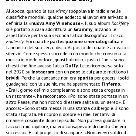
All’epoca, quando la sua
Mercy
spopolava in radio e nelle
classifiche mondiali, qualche addetto ai lavori era arrivato a
definirla la «
nuova Amy Winehouse
». Il suo album
Rockferry
si è portato a casa addirittura un
Grammy
, alzando le
aspettative per la sua seconda fatica discografica, il disco
Endlessly
. Poi qualche
partecipazione cinematografica
e
l’annuncio del suo terzo disco. Al posto del quale è arrivato il
silenzio. Come spesso succede in un mondo che consuma la
musica in modo veloce, quasi bulimico, giusto i fan si sono
chiesti che fine avesse fatto
Duffy
. Lei è ricomparsa solo
nel 2020 su
Instagram
con un
post
le cui parole mettono i
brividi
. Perché la cantante non era
sparita
per godersi i soldi
guadagnati con le sue hit, ma ha sperimentato l’
inferno
.
«Era il giorno del mio compleanno e sono stata drogata in
un ristorante», ha raccontato. «Poi sono stata portata in un
altro Paese, ma non ricordo di essere salita su un aereo». E
ancora: «Sono stata messa in una stanza d’albergo e lì sono
stata stuprata. Mi ricordo il dolore e i miei tentativi di
rimanere cosciente dopo l’episodio. Non poteva guardare in
faccia il mio rapitore, ma ero consapevole di quello che era
successo». E sul progetto di scappare: «Non avevo soldi ed