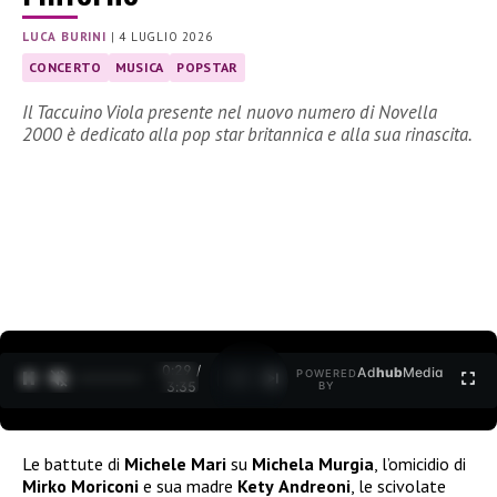
LUCA BURINI
|
4 LUGLIO 2026
CONCERTO
MUSICA
POPSTAR
Il Taccuino Viola presente nel nuovo numero di Novella
2000 è dedicato alla pop star britannica e alla sua rinascita.
0:30 /
Ad
hub
Media
POWERED
1
/
2
3:35
BY
Le battute di
Michele
Mari
su
Michela
Murgia
, l’omicidio di
Mirko
Moriconi
e sua madre
Kety
Andreoni
, le scivolate