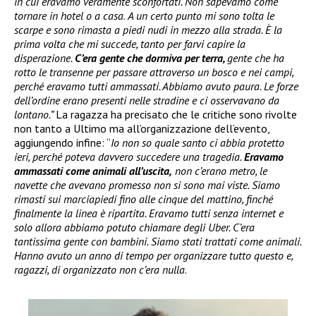
in cui eravamo veramente sconfortati. Non sapevamo come
tornare in hotel o a casa
.
A un certo punto mi sono tolta le
scarpe e sono rimasta a piedi nudi in mezzo alla strada. È la
prima volta che mi succede, tanto per farvi capire la
disperazione.
C’era gente che dormiva per terra,
gente che ha
rotto le transenne per passare attraverso un bosco e nei campi,
perché eravamo tutti ammassati. Abbiamo avuto paura. Le forze
dell’ordine erano presenti nelle stradine e ci osservavano da
lontano.”
La ragazza ha precisato che le critiche sono rivolte
non tanto a Ultimo ma all’organizzazione dell’evento,
aggiungendo infine: “
Io non so quale santo ci abbia protetto
ieri, perché poteva davvero succedere una tragedia.
Eravamo
ammassati come animali all’uscita,
non c’erano metro, le
navette che avevano promesso non si sono mai viste. Siamo
rimasti sui marciapiedi fino alle cinque del mattino, finché
finalmente la linea è ripartita. Eravamo tutti senza internet e
solo allora abbiamo potuto chiamare degli Uber. C’era
tantissima gente con bambini. Siamo stati trattati come animali.
Hanno avuto un anno di tempo per organizzare tutto questo e,
ragazzi, di organizzato non c’era nulla
.