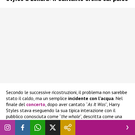
Secondo le successive ricostruzioni, il problema non sarebbe
stato il caldo, ma un semplice
incidente con l’acqua
. Nel
finale del
concerto
, dopo aver cantato “
As It Was
”, Harry
Styles stava eseguendo la sua tipica interazione con il
pubblico conosciuta come “
the whale
”, descritta come una
sorta di gesto scenico in cui beve e poi spruzza acqua verso
l’alto. In quell’occasione qualcosa è andato storto e il liquido
gli
sarebbe finito “
di traverso
”
, provocando
tosse e