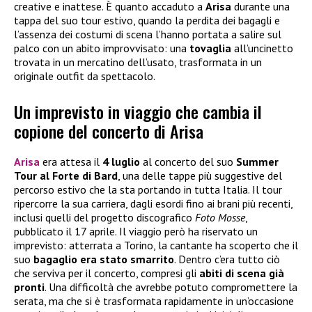
creative e inattese. È quanto accaduto a
Arisa
durante una
tappa del suo tour estivo, quando la perdita dei bagagli e
l’assenza dei costumi di scena l’hanno portata a salire sul
palco con un abito improvvisato: una
tovaglia
all’uncinetto
trovata in un mercatino dell’usato, trasformata in un
originale outfit da spettacolo.
Un imprevisto in viaggio che cambia il
copione del concerto di Arisa
Arisa
era attesa il
4 luglio
al concerto del suo
Summer
Tour al Forte di Bard
, una delle tappe più suggestive del
percorso estivo che la sta portando in tutta Italia. Il tour
ripercorre la sua carriera, dagli esordi fino ai brani più recenti,
inclusi quelli del progetto discografico
Foto Mosse
,
pubblicato il 17 aprile. Il viaggio però ha riservato un
imprevisto: atterrata a Torino, la cantante ha scoperto che il
suo
bagaglio era stato smarrito
. Dentro c’era tutto ciò
che serviva per il concerto, compresi gli
abiti di scena già
pronti
. Una difficoltà che avrebbe potuto compromettere la
serata, ma che si è trasformata rapidamente in un’occasione