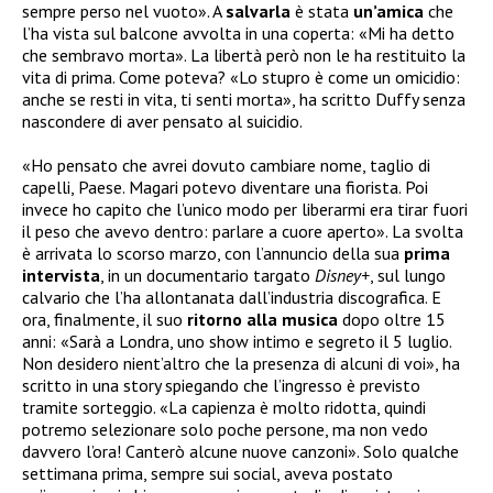
sempre perso nel vuoto». A
salvarla
è stata
un’amica
che
l’ha vista sul balcone avvolta in una coperta: «Mi ha detto
che sembravo morta». La libertà però non le ha restituito la
vita di prima. Come poteva? «Lo stupro è come un omicidio:
anche se resti in vita, ti senti morta», ha scritto Duffy senza
nascondere di aver pensato al suicidio.
«Ho pensato che avrei dovuto cambiare nome, taglio di
capelli, Paese. Magari potevo diventare una fiorista. Poi
invece ho capito che l’unico modo per liberarmi era tirar fuori
il peso che avevo dentro: parlare a cuore aperto». La svolta
è arrivata lo scorso marzo, con l’annuncio della sua
prima
intervista
, in un documentario targato
Disney+
, sul lungo
calvario che l’ha allontanata dall’industria discografica. E
ora, finalmente, il suo
ritorno alla musica
dopo oltre 15
anni: «Sarà a Londra, uno show intimo e segreto il 5 luglio.
Non desidero nient’altro che la presenza di alcuni di voi», ha
scritto in una story spiegando che l’ingresso è previsto
tramite sorteggio. «La capienza è molto ridotta, quindi
potremo selezionare solo poche persone, ma non vedo
davvero l’ora! Canterò alcune nuove canzoni». Solo qualche
settimana prima, sempre sui social, aveva postato