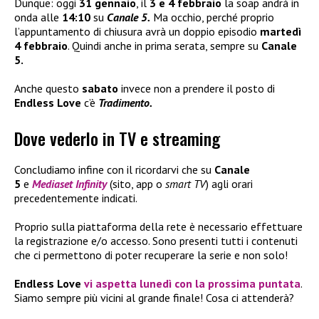
Dunque: oggi
31 gennaio
, il
3 e 4 febbraio
la soap andrà in
onda alle
14:10
su
Canale 5.
Ma occhio, perché proprio
l’appuntamento di chiusura avrà un doppio episodio
martedì
4 febbraio
. Quindi anche in prima serata, sempre su
Canale
5.
Anche questo
sabato
invece non a prendere il posto di
Endless Love
c’è
Tradimento.
Dove vederlo in TV e streaming
Concludiamo infine con il ricordarvi che su
Canale
5
e
Mediaset Infinity
(sito, app o
smart TV
) agli orari
precedentemente indicati.
Proprio sulla piattaforma della rete è necessario effettuare
la registrazione e/o accesso. Sono presenti tutti i contenuti
che ci permettono di poter recuperare la serie e non solo!
Endless Love
vi aspetta lunedì con la prossima puntata
.
Siamo sempre più vicini al grande finale! Cosa ci attenderà?