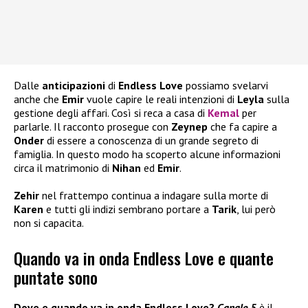
Dalle
anticipazioni
di
Endless Love
possiamo svelarvi
anche che
Emir
vuole capire le reali intenzioni di
Leyla
sulla
gestione degli affari. Così si reca a casa di
Kemal
per
parlarle. Il racconto prosegue con
Zeynep
che fa capire a
Onder
di essere a conoscenza di un grande segreto di
famiglia. In questo modo ha scoperto alcune informazioni
circa il matrimonio di
Nihan
ed
Emir
.
Zehir
nel frattempo continua a indagare sulla morte di
Karen
e tutti gli indizi sembrano portare a
Tarik
, lui però
non si capacita.
Quando va in onda Endless Love e quante
puntate sono
Dove e quando va in onda Endless Love?
Canale 5
è il