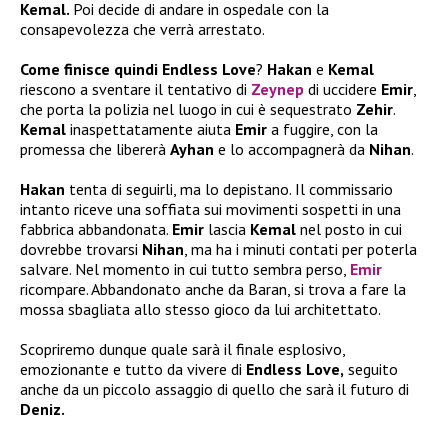
Kemal.
Poi decide di andare in ospedale con la
consapevolezza che verrà arrestato.
Come finisce quindi Endless Love
?
Hakan
e
Kemal
riescono a sventare il tentativo di
Zeynep
di uccidere
Emir
,
che porta la polizia nel luogo in cui è sequestrato
Zehir
.
Kemal
inaspettatamente aiuta
Emir
a fuggire, con la
promessa che libererà
Ayhan
e lo accompagnerà da
Nihan
.
Hakan
tenta di seguirli, ma lo depistano. Il commissario
intanto riceve una soffiata sui movimenti sospetti in una
fabbrica abbandonata.
Emir
lascia
Kemal
nel posto in cui
dovrebbe trovarsi
Nihan
, ma ha i minuti contati per poterla
salvare. Nel momento in cui tutto sembra perso,
Emir
ricompare. Abbandonato anche da Baran, si trova a fare la
mossa sbagliata allo stesso gioco da lui architettato.
Scopriremo dunque quale sarà il finale esplosivo,
emozionante e tutto da vivere di
Endless Love,
seguito
anche da un piccolo assaggio di quello che sarà il futuro di
Deniz.