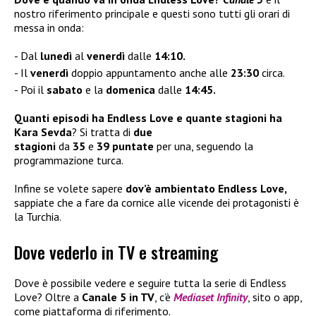
nostro riferimento principale e questi sono tutti gli orari di
messa in onda:
Dal
lunedì
al
venerdì
dalle
14:10.
Il
venerdì
doppio appuntamento anche alle
23:30
circa.
Poi il
sabato
e la
domenica
dalle
14:45.
Quanti episodi ha Endless Love e quante stagioni ha
Kara Sevda
? Si tratta di
due
stagioni
da
35
e
39
puntate
per una, seguendo la
programmazione turca.
Infine se volete sapere
dov’è ambientato Endless Love,
sappiate che a fare da cornice alle vicende dei protagonisti è
la Turchia.
Dove vederlo in TV e streaming
Dove è possibile vedere e seguire tutta la serie di Endless
Love? Oltre a
Canale 5 in TV
, c’è
Mediaset Infinity
, sito o app,
come piattaforma di riferimento.