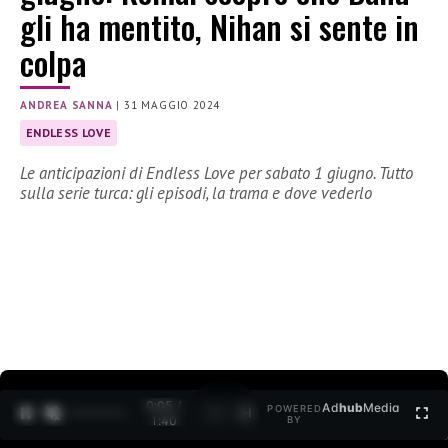
gli ha mentito, Nihan si sente in
colpa
ANDREA SANNA
|
31 MAGGIO 2024
ENDLESS LOVE
Le anticipazioni di Endless Love per sabato 1 giugno. Tutto
sulla serie turca: gli episodi, la trama e dove vederlo
0:06 /
Ad
hub
Media
POWERED
1
/
2
1:40
BY