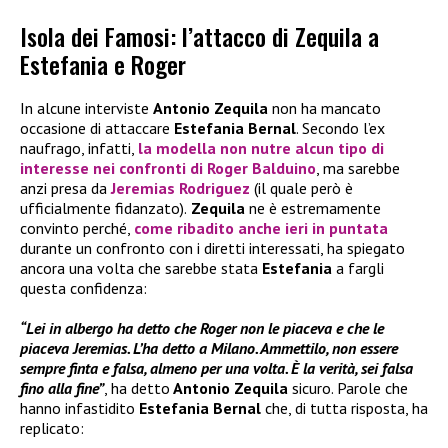
Isola dei Famosi: l’attacco di Zequila a
Estefania e Roger
In alcune interviste
Antonio Zequila
non ha mancato
occasione di attaccare
Estefania Bernal
. Secondo l’ex
naufrago, infatti,
la modella non nutre alcun tipo di
interesse nei confronti di
Roger Balduino
, ma sarebbe
anzi presa da
Jeremias Rodriguez
(il quale però è
ufficialmente fidanzato).
Zequila
ne è estremamente
convinto perché,
come ribadito anche ieri in puntata
durante un confronto con i diretti interessati, ha spiegato
ancora una volta che sarebbe stata
Estefania
a fargli
questa confidenza:
“Lei in albergo ha detto che Roger non le piaceva e che le
piaceva Jeremias. L’ha detto a Milano. Ammettilo, non essere
sempre finta e falsa, almeno per una volta. È la verità, sei falsa
fino alla fine”
, ha detto
Antonio Zequila
sicuro. Parole che
hanno infastidito
Estefania Bernal
che, di tutta risposta, ha
replicato: