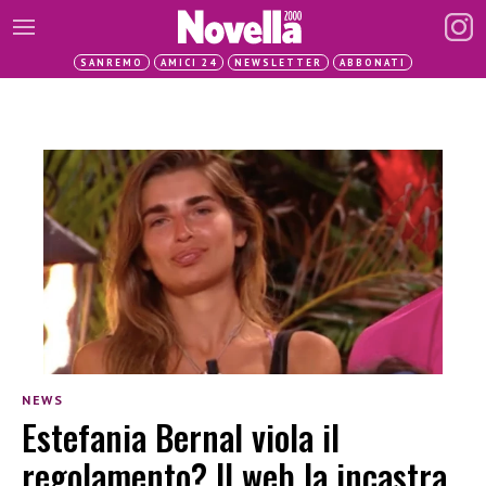
SANREMO
AMICI 24
NEWSLETTER
ABBONATI
NEWS
Estefania Bernal viola il
regolamento? Il web la incastra