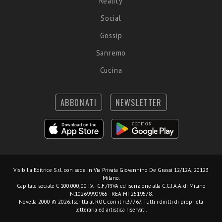
Reality
Social
Gossip
Sanremo
Cucina
ABBONATI
NEWSLETTER
Visibilia Editrice S.r.l.
con sede in Via Privata Giovannino De Grassi 12/12A, 20123
Milano.
Capitale sociale € 100.000,00 I.V. - C.F./P.IVA ed iscrizione alla C.C.I.A.A. di Milano
N.10269990965 - REA MI-2519578.
Novella 2000 © 2026. Iscritta al ROC con il n.37767. Tutti i diritti di proprietà
letteraria ed artistica riservati.