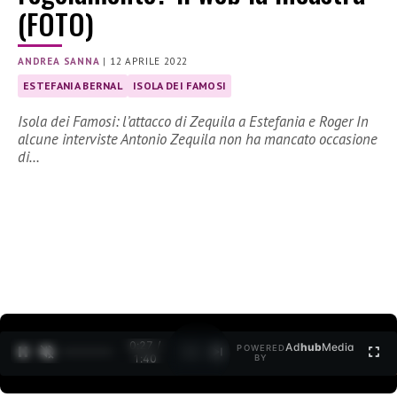
(FOTO)
ANDREA SANNA
|
12 APRILE 2022
ESTEFANIA BERNAL
ISOLA DEI FAMOSI
Isola dei Famosi: l’attacco di Zequila a Estefania e Roger In
alcune interviste Antonio Zequila non ha mancato occasione
di…
0:27 /
Ad
hub
Media
POWERED
1
/
2
1:40
BY