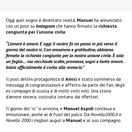
Oggi quel sogno è diventato realtà.
Manuel
ha annunciato
con un post su
Instagram
che hanno firmato la
richiesta
congiunta per l’unione civile
:
“L’amore è amore. E oggi il nostro fa un passo in più verso il
giorno del nostro sì. Con emozione e gratitudine, abbiamo
firmato la richiesta congiunta per la nostra unione civile. È solo
un foglio… ma racchiude scelte, promesse, sogni e tanto amore.
Inizia ufficialmente il conto alla rovescia.”
Il post dell’ex protagonista di
Amici
è stato sommerso da
messaggi di congratulazioni e affetto da parte dei fan, degli
ex compagni di scuola e di molti volti noti. Una storia
d’amore sincera, costruita lontano dai riflettori.
Il giorno del “sì” si avvicina, e
Manuel Aspidi
continua a
emozionare, anche al di fuori del palco. Da
Novella2000.it
e
Novella 2000
i migliori auguri a
Manuel
e al suo compagno.