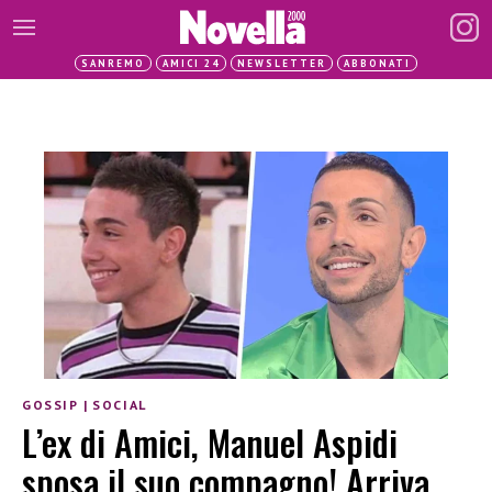
SANREMO
AMICI 24
NEWSLETTER
ABBONATI
GOSSIP
|
SOCIAL
L’ex di Amici, Manuel Aspidi
sposa il suo compagno! Arriva