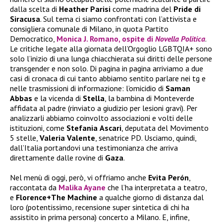
dalla scelta di
Heather
Parisi
come madrina del
Pride di
Siracusa
. Sul tema ci siamo confrontati con l’attivista e
consigliera comunale di Milano, in quota Partito
Democratico,
Monica J. Romano, ospite di
Novella Politica
.
Le critiche legate alla giornata dell’Orgoglio LGBTQIA+ sono
solo l’inizio di una lunga chiacchierata sui diritti delle persone
transgender e non solo. Di pagina in pagina arriviamo a due
casi di cronaca di cui tanto abbiamo sentito parlare nei tg e
nelle trasmissioni di informazione: l’omicidio di
Saman
Abbas
e la vicenda di
Stella
, la bambina di Monteverde
affidata al padre (rinviato a giudizio per lesioni gravi). Per
analizzarli abbiamo coinvolto associazioni e volti delle
istituzioni, come
Stefania
Ascari
, deputata del Movimento
5 stelle,
Valeria
Valente
, senatrice PD. Usciamo, quindi,
dall’Italia portandovi una testimonianza che arriva
direttamente dalle rovine di
Gaza
.
Nel menù di oggi, però, vi offriamo anche
Evita Perón
,
raccontata da
Malika Ayane
che l’ha interpretata a teatro,
e
Florence+The Machine
a qualche giorno di distanza dal
loro (potentissimo, recensione super sintetica di chi ha
assistito in prima persona) concerto a Milano. E, infine,