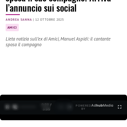
l’annuncio sui social
ANDREA SANNA
|
12 OTTOBRE 2025
AMICI
Lieta notizia sull’ex di Amici, Manuel Aspidi: il cantante
sposa il compagno
0:30 /
Ad
hub
Media
POWERED
1
/
2
3:35
BY