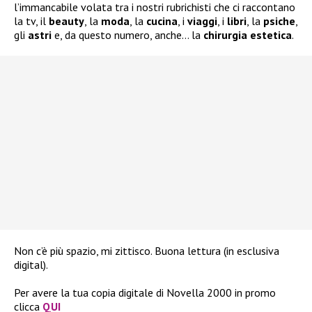
l’immancabile volata tra i nostri rubrichisti che ci raccontano
la tv, il
beauty
, la
moda
, la
cucina
, i
viaggi
, i
libri
, la
psiche
,
gli
astri
e, da questo numero, anche… la
chirurgia
estetica
.
Non c’è più spazio, mi zittisco. Buona lettura (in esclusiva
digital).
Per avere la tua copia digitale di Novella 2000 in promo
clicca
QUI