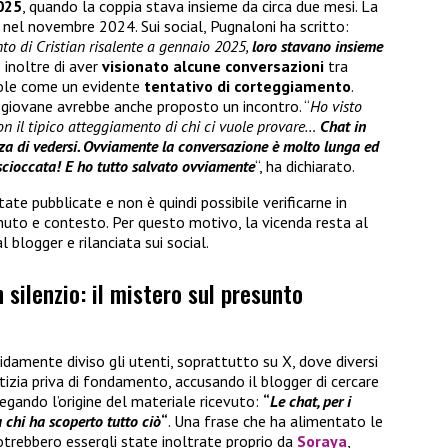
025
, quando la coppia stava insieme da circa due mesi. La
ta nel novembre 2024. Sui social, Pugnaloni ha scritto:
o di Cristian risalente a gennaio 2025,
loro stavano insieme
 inoltre di aver
visionato alcune conversazioni
tra
ndole come un evidente
tentativo di corteggiamento
.
l giovane avrebbe anche proposto un incontro. “
Ho visto
con il tipico atteggiamento di chi ci vuole provare…
Chat in
zza di vedersi. Ovviamente la conversazione è molto lunga ed
scioccata! E ho tutto salvato ovviamente
“, ha dichiarato.
ate pubblicate e non è quindi possibile verificarne in
uto e contesto. Per questo motivo, la vicenda resta al
blogger e rilanciata sui social.
 silenzio: il mistero sul presunto
idamente diviso gli utenti, soprattutto su X, dove diversi
tizia priva di fondamento, accusando il blogger di cercare
piegando l’origine del materiale ricevuto:
“
Le chat, per i
a chi ha scoperto tutto ciò
“
. Una frase che ha alimentato le
otrebbero essergli state inoltrate proprio da
Soraya
,