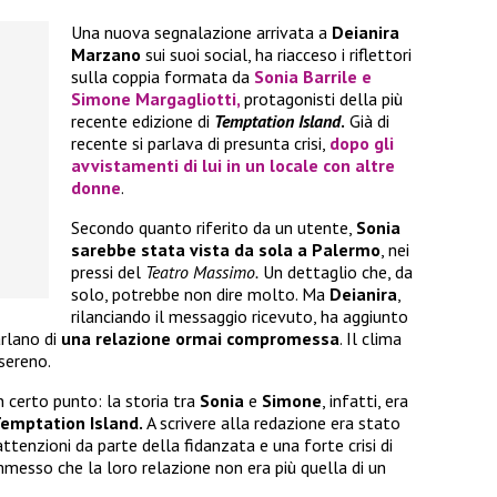
Una nuova segnalazione arrivata a
Deianira
Marzano
sui suoi social, ha riacceso i riflettori
sulla coppia formata da
Sonia Barrile e
Simone Margagliotti
,
protagonisti della più
recente edizione di
Temptation Island
.
Già di
recente si parlava di presunta crisi,
dopo gli
avvistamenti di lui in un locale con altre
donne
.
Secondo quanto riferito da un utente,
Sonia
sarebbe stata vista da sola a Palermo
, nei
pressi del
Teatro Massimo.
Un dettaglio che, da
solo, potrebbe non dire molto. Ma
Deianira
,
rilanciando il messaggio ricevuto, ha aggiunto
arlano di
una relazione ormai compromessa
. Il clima
 sereno.
 certo punto: la storia tra
Sonia
e
Simone
, infatti, era
emptation Island.
A scrivere alla redazione era stato
tenzioni da parte della fidanzata e una forte crisi di
mmesso che la loro relazione non era più quella di un