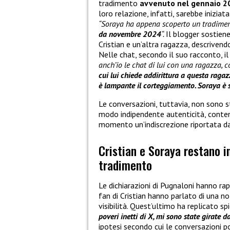
tradimento
avvenuto nel gennaio 2
loro relazione, infatti, sarebbe inizia
“Soraya ha appena scoperto un tradiment
da novembre 2024
“.
Il blogger sostiene
Cristian e un’altra ragazza, descrive
Nelle chat, secondo il suo racconto, i
anch’io le chat di lui con una ragazza, 
cui lui chiede addirittura a questa raga
è lampante il corteggiamento. Soraya è 
Le conversazioni, tuttavia, non sono st
modo indipendente autenticità, conten
momento un’indiscrezione riportata dal 
Cristian e Soraya restano in
tradimento
Le dichiarazioni di Pugnaloni hanno rap
fan di Cristian hanno parlato di una no
visibilità. Quest’ultimo ha replicato s
poveri inetti di X, mi sono state girate d
ipotesi secondo cui le conversazioni p