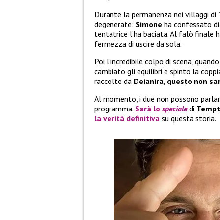
Durante la permanenza nei villaggi di
degenerate:
Simone
ha confessato di 
tentatrice l’ha baciata. Al falò finale 
fermezza di uscire da sola.
Poi l’incredibile colpo di scena, quand
cambiato gli equilibri e spinto la copp
raccolte da
Deianira
,
questo non sar
Al momento, i due non possono parlare
programma.
Sarà lo
speciale
di
Tempta
la verità definitiva
su questa storia.