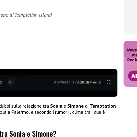
mone di Temptation Island
Ad
hub
Media
/
2
POWERED BY
dubbi sulla relazione tra
Sonia
e
Simone
di
Temptation
la a Palermo, e secondo i rumor il clima tra i due è
 tra Sonia e Simone?