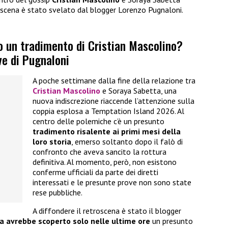
scena è stato svelato dal blogger Lorenzo Pugnaloni.
o un tradimento di Cristian Mascolino?
ve di Pugnaloni
A poche settimane dalla fine della relazione tra
Cristian Mascolino
e Soraya Sabetta, una
nuova indiscrezione riaccende l’attenzione sulla
coppia esplosa a Temptation Island 2026. Al
centro delle polemiche c’è un presunto
tradimento risalente ai primi mesi della
loro storia
, emerso soltanto dopo il falò di
confronto che aveva sancito la rottura
definitiva. Al momento, però, non esistono
conferme ufficiali da parte dei diretti
interessati e le presunte prove non sono state
rese pubbliche.
A diffondere il retroscena è stato il blogger
a avrebbe scoperto solo nelle ultime ore
un presunto