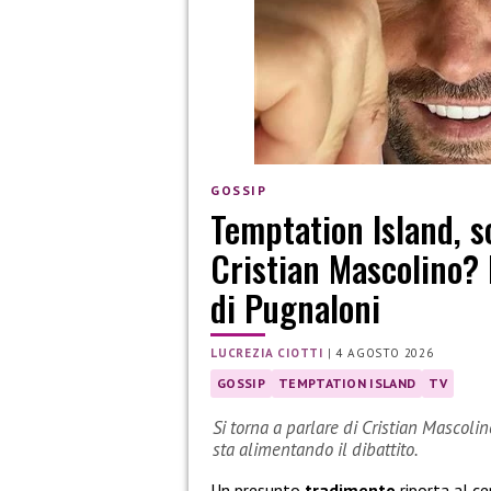
GOSSIP
Temptation Island, s
Cristian Mascolino? 
di Pugnaloni
LUCREZIA CIOTTI
|
4 AGOSTO 2026
GOSSIP
TEMPTATION ISLAND
TV
Si torna a parlare di Cristian Mascolin
sta alimentando il dibattito.
Un presunto
tradimento
riporta al c