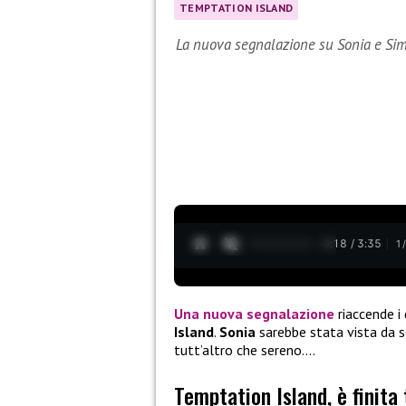
TEMPTATION ISLAND
La nuova segnalazione su Sonia e Si
0:20 / 3:35
1
Una nuova segnalazione
riaccende i 
Island
.
Sonia
sarebbe stata vista da so
tutt’altro che sereno….
Temptation Island, è finita