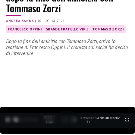
Tommaso Zorzi
ANDREA SANNA
|
30 LUGLIO 2021
FRANCESCO OPPINI
GRANDE FRATELLO VIP 5
TOMMASO ZORZI
Dopo la fine dell’amicizia con Tommaso Zorzi, arriva la
reazione di Francesco Oppini. Il cronista sui social ha deciso
di intervenire
0:28 /
Ad
hub
Media
POWERED
1
/
2
1:40
BY