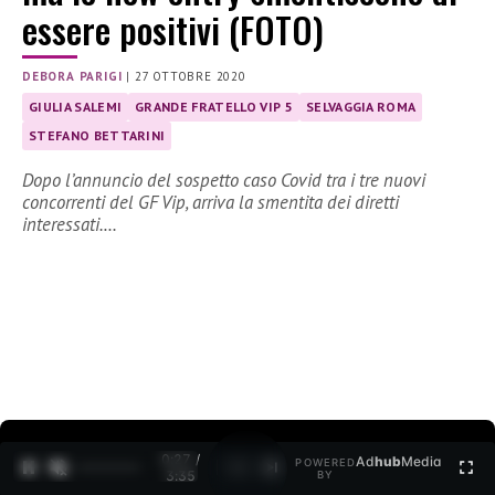
essere positivi (FOTO)
DEBORA PARIGI
|
27 OTTOBRE 2020
GIULIA SALEMI
GRANDE FRATELLO VIP 5
SELVAGGIA ROMA
STEFANO BETTARINI
Dopo l’annuncio del sospetto caso Covid tra i tre nuovi
concorrenti del GF Vip, arriva la smentita dei diretti
interessati.…
0:27 /
Ad
hub
Media
POWERED
1
/
2
3:35
BY