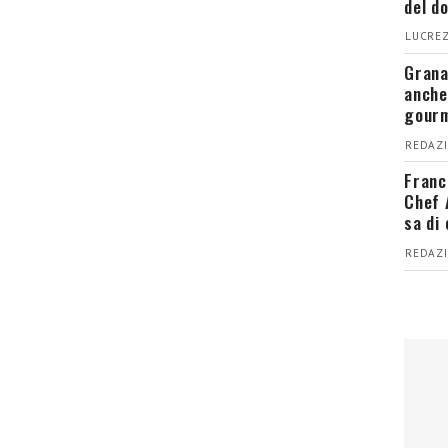
del d
LUCREZ
Grana
anche
gour
REDAZI
Franc
Chef 
sa di
REDAZI