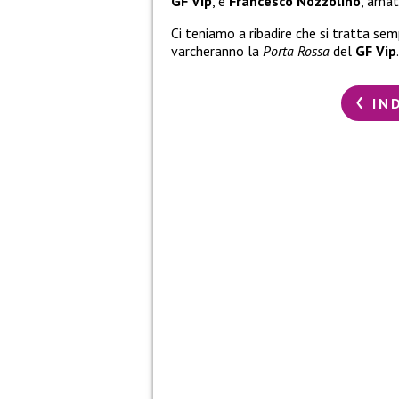
GF Vip
, è
Francesco Nozzolino
, amat
Ci teniamo a ribadire che si tratta se
varcheranno la
Porta Rossa
del
GF Vip
IN