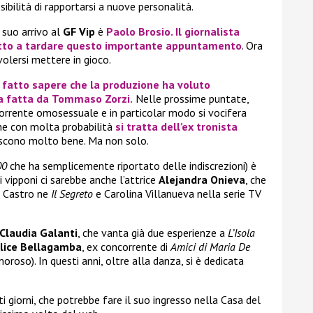
sibilità di rapportarsi a nuove personalità.
 suo arrivo al
GF Vip
è
Paolo Brosio
. Il giornalista
retto a tardare questo importante appuntamento
. Ora
volersi mettere in gioco.
fatto sapere che la produzione ha voluto
ta fatta da
Tommaso Zorzi
.
Nelle prossime puntate,
ncorrente omosessuale e in particolar modo si vocifera
e con molta probabilità
si tratta dell’ex tronista
noscono molto bene. Ma non solo.
00
che ha semplicemente riportato delle indiscrezioni) è
i vipponi ci sarebbe anche l’attrice
Alejandra Onieva
, che
d Castro ne
Il Segreto
e Carolina Villanueva nella serie TV
Claudia Galanti
, che vanta già due esperienze a
L’Isola
lice Bellagamba
, ex concorrente di
Amici di Maria De
roso). In questi anni, oltre alla danza, si è dedicata
 giorni, che potrebbe fare il suo ingresso nella Casa del