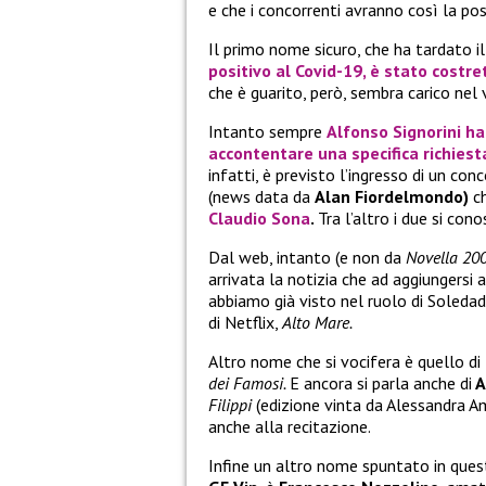
e che i concorrenti avranno così la pos
Il primo nome sicuro, che ha tardato il
positivo al Covid-19, è stato cost
che è guarito, però, sembra carico nel 
Intanto sempre
Alfonso Signorini
ha 
accontentare una specifica richies
infatti, è previsto l’ingresso di un co
(news data da
Alan Fiordelmondo)
ch
Claudio Sona
.
Tra l’altro i due si co
Dal web, intanto (e non da
Novella 20
arrivata la notizia che ad aggiungersi a
abbiamo già visto nel ruolo di Soleda
di Netflix,
Alto Mare.
Altro nome che si vocifera è quello di
dei Famosi.
E ancora si parla anche di
A
Filippi
(edizione vinta da Alessandra Amo
anche alla recitazione.
Infine un altro nome spuntato in questi