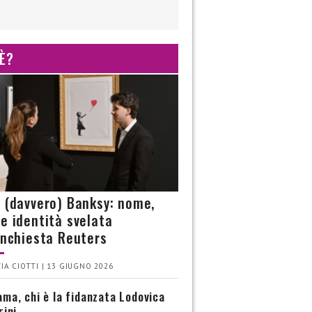
 È?
è (davvero) Banksy: nome,
 e identità svelata
’inchiesta Reuters
IA CIOTTI | 13 GIUGNO 2026
ma, chi è la fidanzata Lodovica
rini