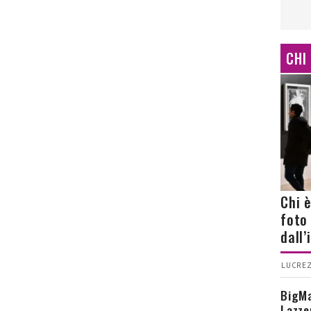
CHI
Chi 
foto
dall
LUCREZ
BigMa
Lazze