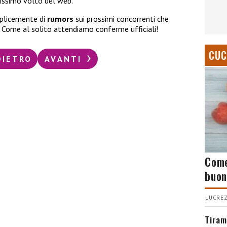
issimo volto del web.
mplicemente di
rumors
sui prossimi concorrenti che
. Come al solito attendiamo conferme ufficiali!
CUC
DIETRO
AVANTI
Come
buon
LUCREZ
Tiram