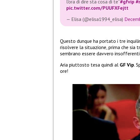
l'ora di dire sta cosa di te”
#gfvip
#
pic.twitter.com/PUUFXFejtt
— Elisa (@elisa1994_elisa)
Decemb
Questo dunque ha portato i tre inquili
risolvere la situazione, prima che sia
sembrano essere davvero insofferenti
Aria piuttosto tesa quindi al
GF Vip
. 
ore!