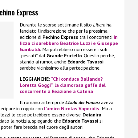
echino Express
Durante le scorse settimane il sito
Libero
ha
lanciato l’indiscrezione che per la prossima
edizione di
Pechino Express
tra i concorrenti
in
lizza ci sarebbero
Beatrice Luzzi
e
Giuseppe
Garibaldi
.
Ma potrebbero non essere i soli
“pescati” dal
Grande Fratello
. Questo perché,
stando ai rumor, anche
Edoardo Tavassi
sarebbe vicinissimo alla partecipazione.
LEGGI ANCHE:
“Chi conduce Ballando?
Loretta Goggi”, la clamorosa gaffe del
concorrente a Reazione a Catena
Il romano ai tempi de
L’Isola dei Famosi
aveva
tecipare in coppia con
l’amico
Nicolas Vaporidis.
Ma a
lezzi le cose potrebbero essere diverse.
Deianira
ciato la notizia, spiegando che
Edoardo Tavassi
si
poter fare breccia nel cuore degli autori.
e a quanto riportato dall’esperta di gossip, che
Edoardo