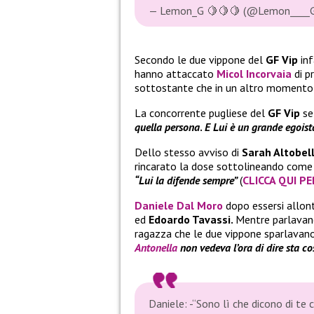
— Lemon_G 🍋🍋🍋 (@Lemon____
Secondo le due vippone del
GF Vip
inf
hanno attaccato
Micol Incorvaia
di p
sottostante che in un altro momento i
La concorrente pugliese del
GF Vip
se
quella persona
.
E
Lui è un grande egoist
Dello stesso avviso di
Sarah Altobel
rincarato la dose sottolineando come a
“Lui la difende sempre”
(
CLICCA QUI PE
Daniele Dal Moro
dopo essersi allont
ed
Edoardo Tavassi.
Mentre parlavano
ragazza che le due vippone sparlavano 
Antonella
non vedeva l’ora di dire sta co
Daniele: -“Sono lì che dicono di te 