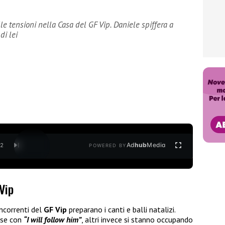
e tensioni nella Casa del GF Vip. Daniele spiffera a
di lei
Ad
hub
Media
/
2
POWERED BY
 Vip
oncorrenti del
GF Vip
preparano i canti e balli natalizi.
ese con
“I will follow him”
, altri invece si stanno occupando