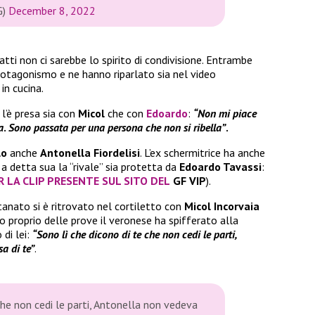
G)
December 8, 2022
atti non ci sarebbe lo spirito di condivisione. Entrambe
rotagonismo e ne hanno riparlato sia nel video
n cucina.
 l’è presa sia con
Micol
che con
Edoardo
:
“Non mi piace
a
.
Sono passata per una persona che non si ribella”
.
lo
anche
Antonella Fiordelisi
. L’ex schermitrice ha anche
 detta sua la “rivale” sia protetta da
Edoardo Tavassi
:
R LA CLIP PRESENTE SUL SITO DEL
GF VIP
).
anato si è ritrovato nel cortiletto con
Micol Incorvaia
 proprio delle prove il veronese ha spifferato alla
di lei:
“Sono lì che dicono di te che non cedi le parti,
sa di te”
.
che non cedi le parti, Antonella non vedeva