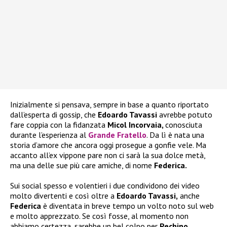
Inizialmente si pensava, sempre in base a quanto riportato
dall’esperta di gossip, che
Edoardo Tavassi
avrebbe potuto
fare coppia con la fidanzata
Micol Incorvaia,
conosciuta
durante l’esperienza al
Grande Fratello
. Da lì è nata una
storia d’amore che ancora oggi prosegue a gonfie vele. Ma
accanto all’ex vippone pare non ci sarà la sua dolce metà,
ma una delle sue più care amiche, di nome
Federica.
Sui social spesso e volentieri i due condividono dei video
molto divertenti e così oltre a
Edoardo Tavassi,
anche
Federica
è diventata in breve tempo un volto noto sul web
e molto apprezzato. Se così fosse, al momento non
abbiamo certezza, sarebbe un bel colpo per
Pechino