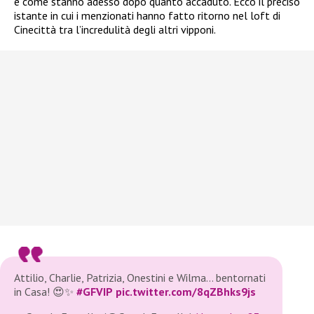
e come stanno adesso dopo quanto accaduto. Ecco il preciso
istante in cui i menzionati hanno fatto ritorno nel loft di
Cinecittà tra l’incredulità degli altri vipponi.
Attilio, Charlie, Patrizia, Onestini e Wilma… bentornati
in Casa! 😍✨
#GFVIP
pic.twitter.com/8qZBhks9js