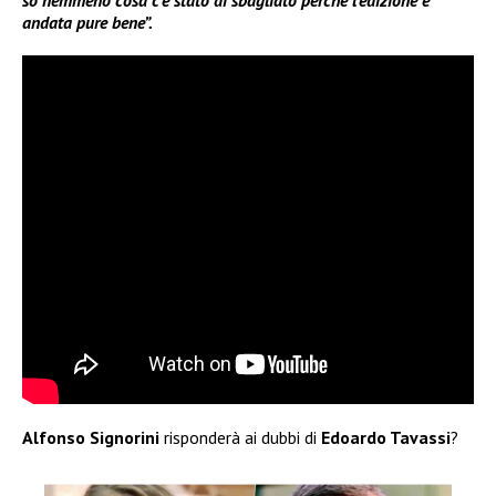
so nemmeno cosa c’è stato di sbagliato perché l’edizione è
andata pure bene”.
Alfonso Signorini
risponderà ai dubbi di
Edoardo Tavassi
?