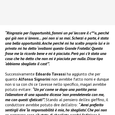
“Ringrazio per l’opportunità, fammi un po’ leccare il c**o, perché
qui già non si lavora… poi non si sa mai. Scherzi a parte, è stata
una bella opportunità. Anche perché mi ha scelto proprio lui e in
privato mi ha detto ‘svoltami questo Grande Fratello’. Questa
frase me la ricordo bene e mi è piaciuta. Però poi c’è stata una
cosa che ha detto che non mi è piaciuta per nulla. Disse tipo
‘abbiamo sbagliato il cast’”.
Successivamente
Edoardo Tavassi
ha aggiunto che per
quanto
Alfonso Signorini
non avrebbe fatto nomi e dunque
non si sa con chi ce l’avesse nello specifico, magari avrebbe
potuto evitare:
“Un po’ come se dopo una partita persa
l’allenatore di una squadra dicesse ‘non prendetevela con me,
ma con questi sfaticati’”.
Stando al pensiero dell’ex gieffino, il
conduttore avrebbe potuto dire dell’altro:
“
Avrei preferito
sentirgli dire ‘la responsabilità è mia, ho sbagliato’. Che poi non