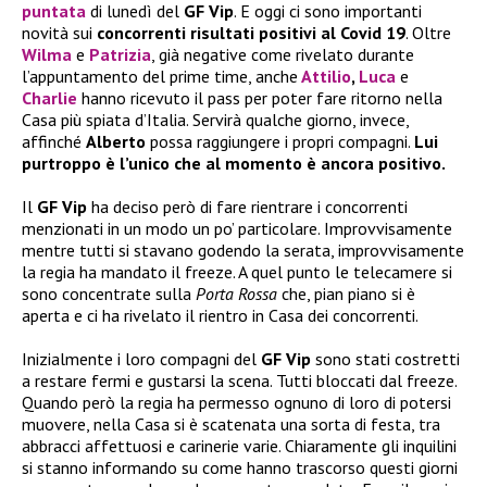
puntata
di lunedì del
GF Vip
. E oggi ci sono importanti
novità sui
concorrenti risultati positivi al Covid 19
. Oltre
Wilma
e
Patrizia
, già negative come rivelato durante
l’appuntamento del prime time, anche
Attilio
,
Luca
e
Charlie
hanno ricevuto il pass per poter fare ritorno nella
Casa più spiata d’Italia. Servirà qualche giorno, invece,
affinché
Alberto
possa raggiungere i propri compagni.
Lui
purtroppo è l’unico che al momento è ancora positivo.
Il
GF Vip
ha deciso però di fare rientrare i concorrenti
menzionati in un modo un po’ particolare. Improvvisamente
mentre tutti si stavano godendo la serata, improvvisamente
la regia ha mandato il freeze. A quel punto le telecamere si
sono concentrate sulla
Porta Rossa
che, pian piano si è
aperta e ci ha rivelato il rientro in Casa dei concorrenti.
Inizialmente i loro compagni del
GF Vip
sono stati costretti
a restare fermi e gustarsi la scena. Tutti bloccati dal freeze.
Quando però la regia ha permesso ognuno di loro di potersi
muovere, nella Casa si è scatenata una sorta di festa, tra
abbracci affettuosi e carinerie varie. Chiaramente gli inquilini
si stanno informando su come hanno trascorso questi giorni