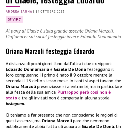
ANDREA SANNA
|
14 OTTOBRE 2023
GF VIP 7
Al party di Giaele è stata grande assente Oriana Marzoli.
L’influencer sui social festeggia invece Edoardo Donnamaria
Oriana Marzoli festeggia Edoardo
A distanza di pochi giorni l’uno dall’altra i due ex vipponi
Edoardo Donnamaria
e
Giaele De Donà
festeggiano il
loro compleanno. Il primo è nato il 9 ottobre mentre la
seconda il 13 dello stesso mese. In tanti si aspettavano che
Oriana Marzoli
presenziasse sì a entrambi, ma in particolare
alla festa della sua amica.
Purtroppo però così non è
stato
e tra gli invitati non è comparsa in alcuna storia
Instagram.
Ci teniamo a far presente che non conosciamo le ragioni di
quest’assenza, ma
Oriana Marzoli
pare che nemmeno
pubblicamente abbia fatto gli auguro a
Giaele De Donà
. Un