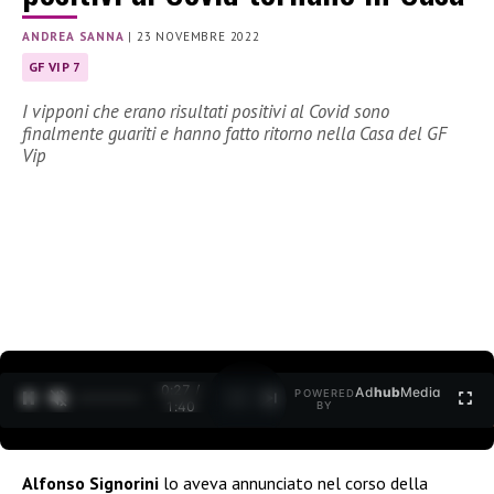
ANDREA SANNA
|
23 NOVEMBRE 2022
GF VIP 7
I vipponi che erano risultati positivi al Covid sono
finalmente guariti e hanno fatto ritorno nella Casa del GF
Vip
0:28 /
Ad
hub
Media
POWERED
1
/
2
1:40
BY
Alfonso Signorini
lo aveva annunciato nel corso della