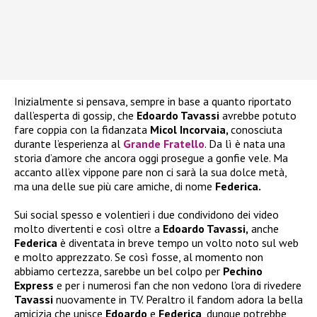
Inizialmente si pensava, sempre in base a quanto riportato
dall’esperta di gossip, che
Edoardo Tavassi
avrebbe potuto
fare coppia con la fidanzata
Micol Incorvaia,
conosciuta
durante l’esperienza al
Grande Fratello
. Da lì è nata una
storia d’amore che ancora oggi prosegue a gonfie vele. Ma
accanto all’ex vippone pare non ci sarà la sua dolce metà,
ma una delle sue più care amiche, di nome
Federica.
Sui social spesso e volentieri i due condividono dei video
molto divertenti e così oltre a
Edoardo Tavassi,
anche
Federica
è diventata in breve tempo un volto noto sul web
e molto apprezzato. Se così fosse, al momento non
abbiamo certezza, sarebbe un bel colpo per
Pechino
Express
e per i numerosi fan che non vedono l’ora di rivedere
Tavassi
nuovamente in TV. Peraltro il fandom adora la bella
amicizia che unisce
Edoardo
e
Federica
, dunque potrebbe