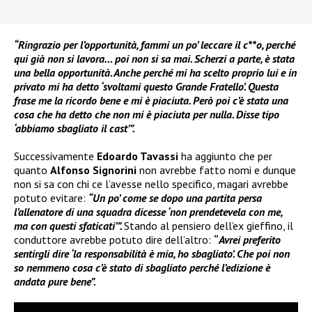
“Ringrazio per l’opportunità, fammi un po’ leccare il c**o, perché
qui già non si lavora… poi non si sa mai. Scherzi a parte, è stata
una bella opportunità. Anche perché mi ha scelto proprio lui e in
privato mi ha detto ‘svoltami questo Grande Fratello’. Questa
frase me la ricordo bene e mi è piaciuta. Però poi c’è stata una
cosa che ha detto che non mi è piaciuta per nulla. Disse tipo
‘abbiamo sbagliato il cast’”.
Successivamente
Edoardo Tavassi
ha aggiunto che per
quanto
Alfonso Signorini
non avrebbe fatto nomi e dunque
non si sa con chi ce l’avesse nello specifico, magari avrebbe
potuto evitare:
“Un po’ come se dopo una partita persa
l’allenatore di una squadra dicesse ‘non prendetevela con me,
ma con questi sfaticati’”.
Stando al pensiero dell’ex gieffino, il
conduttore avrebbe potuto dire dell’altro:
“
Avrei preferito
sentirgli dire ‘la responsabilità è mia, ho sbagliato’. Che poi non
so nemmeno cosa c’è stato di sbagliato perché l’edizione è
andata pure bene”.