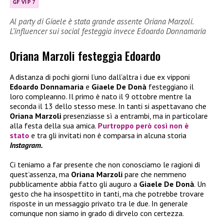
GF VIP 7
Al party di Giaele è stata grande assente Oriana Marzoli.
L’influencer sui social festeggia invece Edoardo Donnamaria
Oriana Marzoli festeggia Edoardo
A distanza di pochi giorni l’uno dall’altra i due ex vipponi
Edoardo Donnamaria
e
Giaele De Donà
festeggiano il
loro compleanno. Il primo è nato il 9 ottobre mentre la
seconda il 13 dello stesso mese. In tanti si aspettavano che
Oriana Marzoli
presenziasse sì a entrambi, ma in particolare
alla festa della sua amica.
Purtroppo però così non è
stato
e tra gli invitati non è comparsa in alcuna storia
Instagram.
Ci teniamo a far presente che non conosciamo le ragioni di
quest’assenza, ma
Oriana Marzoli
pare che nemmeno
pubblicamente abbia fatto gli auguro a
Giaele De Donà
. Un
gesto che ha insospettito in tanti, ma che potrebbe trovare
risposte in un messaggio privato tra le due. In generale
comunque non siamo in grado di dirvelo con certezza.