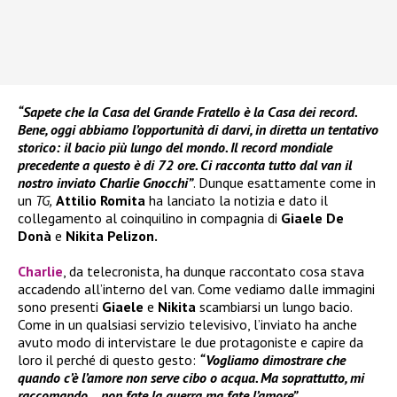
“Sapete che la Casa del Grande Fratello è la Casa dei record.
Bene, oggi abbiamo l’opportunità di darvi, in diretta un tentativo
storico: il bacio più lungo del mondo. Il record mondiale
precedente a questo è di 72 ore. Ci racconta tutto dal van il
nostro inviato Charlie Gnocchi”
. Dunque esattamente come in
un
TG,
Attilio Romita
ha lanciato la notizia e dato il
collegamento al coinquilino in compagnia di
Giaele De
Donà
e
Nikita Pelizon.
Charlie
, da telecronista, ha dunque raccontato cosa stava
accadendo all’interno del van. Come vediamo dalle immagini
sono presenti
Giaele
e
Nikita
scambiarsi un lungo bacio.
Come in un qualsiasi servizio televisivo, l’inviato ha anche
avuto modo di intervistare le due protagoniste e capire da
loro il perché di questo gesto:
“Vogliamo dimostrare che
quando c’è l’amore non serve cibo o acqua. Ma soprattutto, mi
raccomando… non fate la guerra ma fate l’amore”.