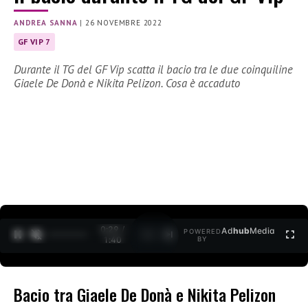
ANDREA SANNA
|
26 NOVEMBRE 2022
GF VIP 7
Durante il TG del GF Vip scatta il bacio tra le due coinquiline
Giaele De Donà e Nikita Pelizon. Cosa è accaduto
0:30 /
Ad
hub
Media
POWERED
1
/
2
1:40
BY
Bacio tra Giaele De Donà e Nikita Pelizon