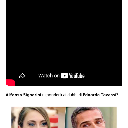
Alfonso Signorini
risponderà ai dubbi di
Edoardo Tavassi
?