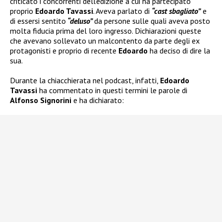
criticato i concorrenti dell’edizione a cui ha partecipato
proprio
Edoardo Tavassi
. Aveva parlato di
“cast sbagliato”
e
di essersi sentito
“deluso”
da persone sulle quali aveva posto
molta fiducia prima del loro ingresso. Dichiarazioni queste
che avevano sollevato un malcontento da parte degli ex
protagonisti e proprio di recente
Edoardo
ha deciso di dire la
sua.
Durante la chiacchierata nel podcast, infatti,
Edoardo
Tavassi
ha commentato in questi termini le parole di
Alfonso Signorini
e ha dichiarato: