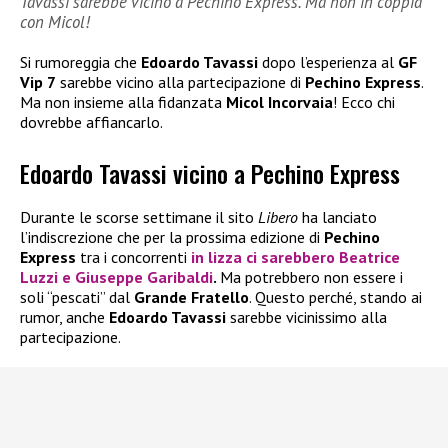
Tavassi sarebbe vicino a Pechino Express. Ma non in coppia
con Micol!
Si rumoreggia che
Edoardo Tavassi
dopo l’esperienza al
GF
Vip 7
sarebbe vicino alla partecipazione di
Pechino Express
.
Ma non insieme alla fidanzata
Micol Incorvaia
! Ecco chi
dovrebbe affiancarlo.
Edoardo Tavassi vicino a Pechino Express
Durante le scorse settimane il sito
Libero
ha lanciato
l’indiscrezione che per la prossima edizione di
Pechino
Express
tra i concorrenti
in lizza ci sarebbero
Beatrice
Luzzi
e
Giuseppe Garibaldi
.
Ma potrebbero non essere i
soli “pescati” dal
Grande Fratello
. Questo perché, stando ai
rumor, anche
Edoardo Tavassi
sarebbe vicinissimo alla
partecipazione.