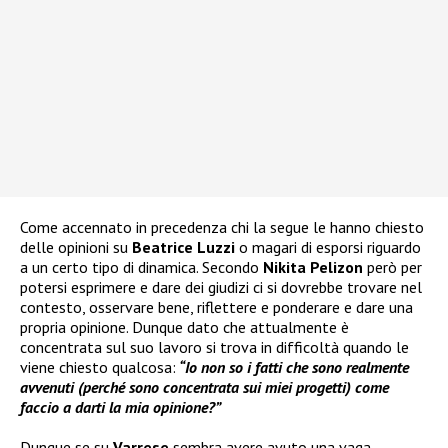
Come accennato in precedenza chi la segue le hanno chiesto
delle opinioni su
Beatrice Luzzi
o magari di esporsi riguardo
a un certo tipo di dinamica. Secondo
Nikita Pelizon
però per
potersi esprimere e dare dei giudizi ci si dovrebbe trovare nel
contesto, osservare bene, riflettere e ponderare e dare una
propria opinione. Dunque dato che attualmente è
concentrata sul suo lavoro si trova in difficoltà quando le
viene chiesto qualcosa:
“Io non so i fatti che sono realmente
avvenuti (perché sono concentrata sui miei progetti) come
faccio a darti la mia opinione?”
Dunque se su
Varrese
sembra avere avuto una vaga