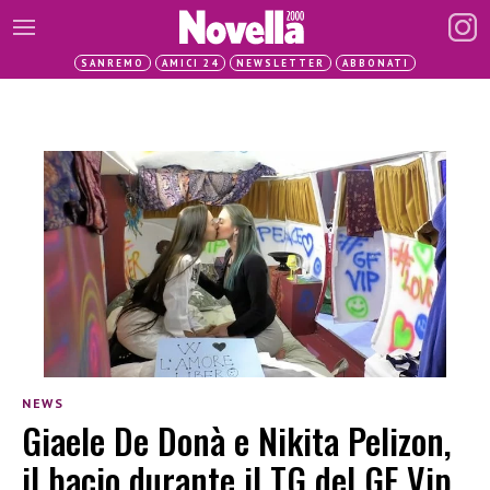
SANREMO
AMICI 24
NEWSLETTER
ABBONATI
NEWS
Giaele De Donà e Nikita Pelizon,
il bacio durante il TG del GF Vip