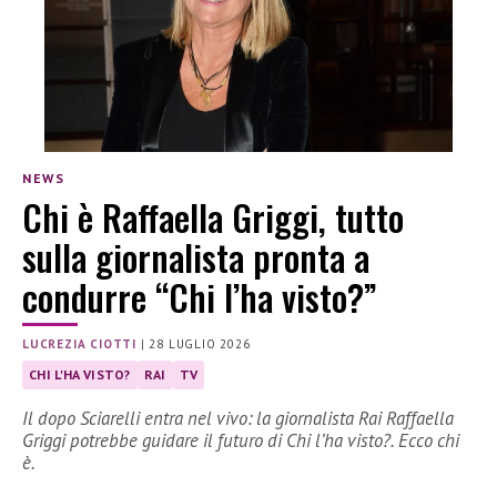
NEWS
Chi è Raffaella Griggi, tutto
sulla giornalista pronta a
condurre “Chi l’ha visto?”
LUCREZIA CIOTTI
|
28 LUGLIO 2026
CHI L'HA VISTO?
RAI
TV
Il dopo Sciarelli entra nel vivo: la giornalista Rai Raffaella
Griggi potrebbe guidare il futuro di Chi l’ha visto?. Ecco chi
è.