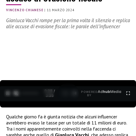
VINCENZO CHIANESE
|
11 MARZO 2024
Gianluca Vacchi rompe per la prima volta il silenzio e replica
alle accuse di evasione fiscale: le parole dell’influencer
0:29 /
Ad
hub
Media
POWERED
1
/
2
3:35
BY
Qualche giorno fa è giunta notizia che alcuni influencer
avrebbero evaso le tasse per un totale di 11 milioni di euro.
Tra i nomi apparentemente coinvolti nella faccenda ci
sarebbe anche quello di
Gianluca Vacchi
, che adesso replica