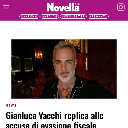
SANREMO
AMICI 24
NEWSLETTER
ABBONATI
NEWS
Gianluca Vacchi replica alle
accuse di evasione fiscale