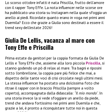
Lo scorso ottobre infatti è nata Priscilla, frutto dell’amore
con il rapper Tony Effe. La nota influencer nelle scorse ore
ha pubblicato una storia su Instagram nella quale sfoggia un
anello ai piedi. Ricordate quanto erano in voga nei primi anni
Duemila? Ecco che grazie a Giulia sono destinati a essere il
trend sexy dell’estate 2026!
Giulia De Lellis, vacanza al mare con
Tony Effe e Priscilla
Prima estate da genitori per la coppia formata da Giulia De
Lellis e Tony Effe che, assieme alla loro piccola
Priscilla
, si
stanno godendo un pò di relax al mare. Tra bagni e riposini
sotto l’ombrellone, la coppia pare più felice che mai, a
dispetto delle tante voci di crisi circolate negli ultimi mesi.
La stessa influencer ha postato una dolcissima foto che
ritrae il rapper con in braccio Priscilla (sempre a volto
coperto), accompagnata dalla didascalia:
“Il mio mondo
“. In
una storia invece la si vede sfoggiare un anello da piede,
trend che andava fortissimo nei primi anni Duemila e che,
grazie a lei, è pronto a riconquistare tutte noi in questa