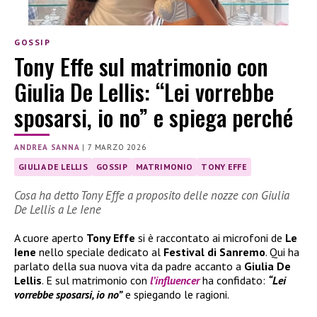
GOSSIP
Tony Effe sul matrimonio con
Giulia De Lellis: “Lei vorrebbe
sposarsi, io no” e spiega perché
ANDREA SANNA
|
7 MARZO 2026
GIULIA DE LELLIS
GOSSIP
MATRIMONIO
TONY EFFE
Cosa ha detto Tony Effe a proposito delle nozze con Giulia
De Lellis a Le Iene
A cuore aperto
Tony Effe
si è raccontato ai microfoni de
Le
Iene
nello speciale dedicato al
Festival di Sanremo
. Qui ha
parlato della sua nuova vita da padre accanto a
Giulia De
Lellis
. E sul matrimonio con
l’influencer
ha confidato:
“Lei
vorrebbe sposarsi, io no”
e spiegando le ragioni.