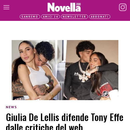
SANREMO
AMICI 24
NEWSLETTER
ABBONATI
NEWS
Giulia De Lellis difende Tony Effe
dalle critiche del web