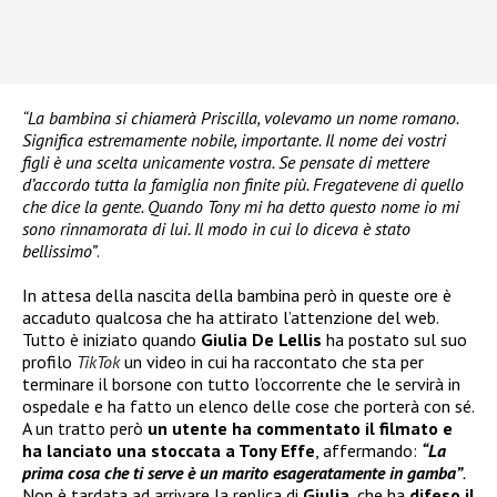
“La bambina si chiamerà Priscilla, volevamo un nome romano.
Significa estremamente nobile, importante. Il nome dei vostri
figli è una scelta unicamente vostra. Se pensate di mettere
d’accordo tutta la famiglia non finite più. Fregatevene di quello
che dice la gente. Quando Tony mi ha detto questo nome io mi
sono rinnamorata di lui. Il modo in cui lo diceva è stato
bellissimo”
.
In attesa della nascita della bambina però in queste ore è
accaduto qualcosa che ha attirato l’attenzione del web.
Tutto è iniziato quando
Giulia De Lellis
ha postato sul suo
profilo
TikTok
un video in cui ha raccontato che sta per
terminare il borsone con tutto l’occorrente che le servirà in
ospedale e ha fatto un elenco delle cose che porterà con sé.
A un tratto però
un utente ha commentato il filmato e
ha lanciato una stoccata a Tony Effe
, affermando:
“La
prima cosa che ti serve è un marito esageratamente in gamba”
.
Non è tardata ad arrivare la replica di
Giulia
, che ha
difeso il