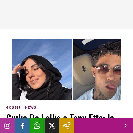
GOSSIP
|
NEWS
Giulia De Lellis e Tony Effe: la
verità sulla presunta crisi a St.