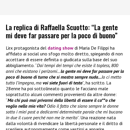
La replica di Raffaella Scuotto: “La gente
mi deve far passare per la poco di buono”
L’ex protagonista del
dating show
di Maria De Filippi ha
affidato ai social uno sfogo molto diretto, spiegando di non
accettare di essere definita o giudicata sulla base del suo
abbigliamento. “
Dai tempi dei tempi che esiste il topless, 800
anni che esistono i perizomi…
la gente mi deve far passare per la
poco di buono di turno che si mostra sempre nuda…
Io ci metto
tutto l’impegno, ma
voi siete fuori di testa
”, ha scritto. La
28enne ha poi sottolineato quanto le facciano male
soprattutto alcuni commenti provenienti da altre donne:
“
Ma chi può mai privarmi della libertà di essere il ca**o che
voglio nella mia vita?
Odio il fatto che siano sempre le donne
sotto i miei post a dedicarmi determinate parole che mi bucano
in due il cuore perché non me le merito
”. Una reazione nata
dalla volontà di rivendicare la libertà personale e il diritto di
scegliere autonomamente come vestirsi e apparire.