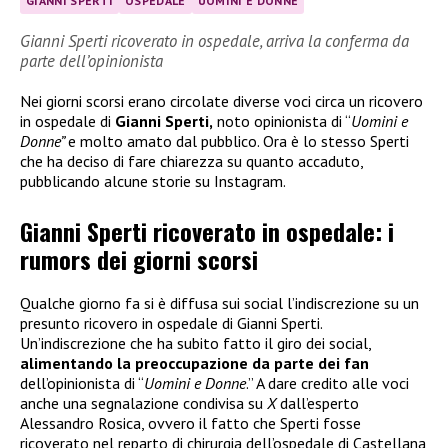
GIANNI SPERTI
OSPEDALE
UOMINI E DONNE
Gianni Sperti ricoverato in ospedale, arriva la conferma da
parte dell’opinionista
Nei giorni scorsi erano circolate diverse voci circa un ricovero
in ospedale di
Gianni Sperti,
noto opinionista di “
Uomini e
Donne”
e molto amato dal pubblico. Ora è lo stesso Sperti
che ha deciso di fare chiarezza su quanto accaduto,
pubblicando alcune storie su Instagram.
Gianni Sperti ricoverato in ospedale: i
rumors dei giorni scorsi
Qualche giorno fa si è diffusa sui social l’indiscrezione su un
presunto ricovero in ospedale di Gianni Sperti.
Un’indiscrezione che ha subito fatto il giro dei social,
alimentando la preoccupazione da parte dei fan
dell’opinionista di “
Uomini e Donne
.” A dare credito alle voci
anche una segnalazione condivisa su
X
dall’esperto
Alessandro Rosica, ovvero il fatto che Sperti fosse
ricoverato nel reparto di chirurgia dell’ospedale di Castellana