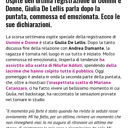
Ospite dell’ultima registrazione di Uomini e
Donne, Giulia De Lellis parla dopo la
puntata, commossa ed emozionata. Ecco le
sue dichiarazioni.
La scorsa settimana ospite speciale della registrazione di
Uomini e Donne
è stata
Giulia De Lellis
. Dopo la tanto
discussa fine della relazione con
Andrea Damante
, la
ragazza è tornata nel luogo in cui tutto è iniziato. Molto
commossa ed emozionata, l’esperta di tendenze
ha
assistito alla scelta di
Nilufar Addati
, spendendo
della
lacrime che hanno colpito tutto il pubblico
. Oggi
pomeriggio è andata in onda la seconda parte della puntata,
che, oltre a mostraci
l’inaspettata scelta di
Mariano
Catanzaro
, ci ha fatto vivere un bellissimo momento in cui
Giulia, nel backstage, ha raccontato le sensazioni provate
nel tornare in studio.
“Il momento più forte è stato quando ho rivisto le sedute rosse
ovviamente. Mi ha fatto, per un attimo, rivivere un momento che
non rinnegherò mai. Io mi auguro di ritrovare un attimo me