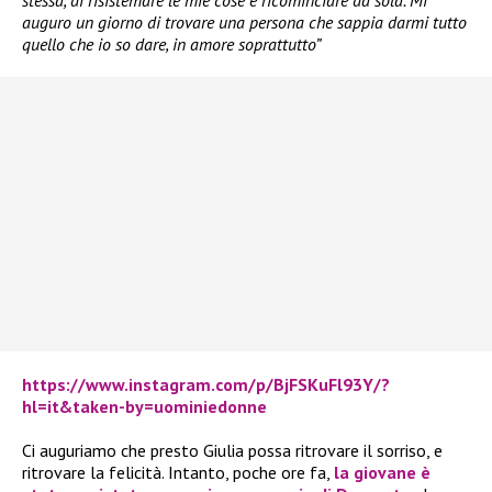
stessa, di risistemare le mie cose e ricominciare da sola. Mi
auguro un giorno di trovare una persona che sappia darmi tutto
quello che io so dare, in amore soprattutto”
https://www.instagram.com/p/BjFSKuFl93Y/?
hl=it&taken-by=uominiedonne
Ci auguriamo che presto Giulia possa ritrovare il sorriso, e
ritrovare la felicità. Intanto, poche ore fa,
la giovane è