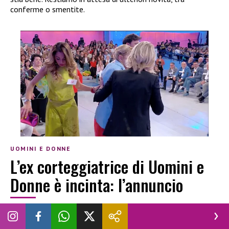
conferme o smentite.
UOMINI E DONNE
L’ex corteggiatrice di Uomini e
Donne è incinta: l’annuncio
LUCREZIA CIOTTI
|
30 GIUGNO 2026
GOSSIP
GRAVIDANZA
UOMINI E DONNE