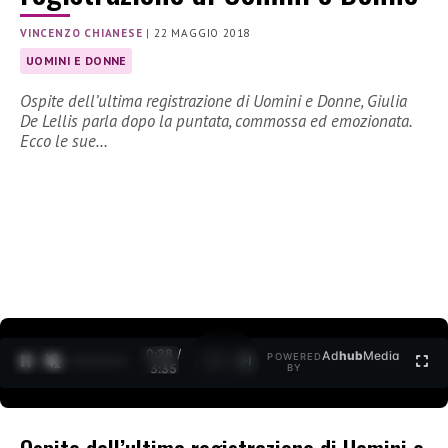
VINCENZO CHIANESE
|
22 MAGGIO 2018
UOMINI E DONNE
Ospite dell’ultima registrazione di Uomini e Donne, Giulia
De Lellis parla dopo la puntata, commossa ed emozionata.
Ecco le sue…
0:29 /
Ad
hub
Media
POWERED
1
/
2
3:35
BY