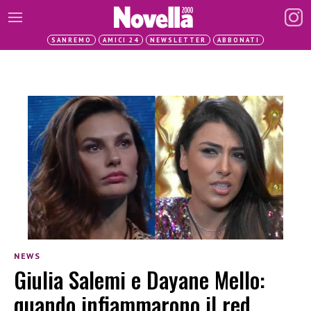
SANREMO
AMICI 24
NEWSLETTER
ABBONATI
NEWS
Giulia Salemi e Dayane Mello:
quando infiammarono il red