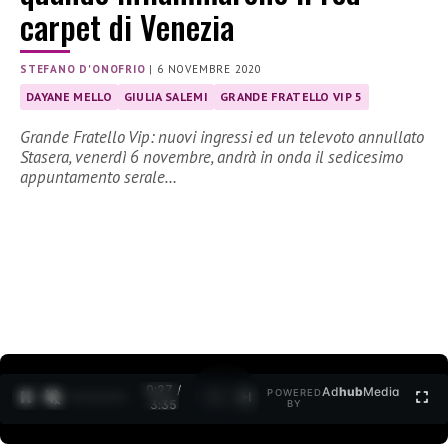
carpet di Venezia
STEFANO D'ONOFRIO
|
6 NOVEMBRE 2020
DAYANE MELLO
GIULIA SALEMI
GRANDE FRATELLO VIP 5
Grande Fratello Vip: nuovi ingressi ed un televoto annullato
Stasera, venerdì 6 novembre, andrà in onda il sedicesimo
appuntamento serale…
0:27 /
Ad
hub
Media
POWERED
1
/
2
3:35
BY