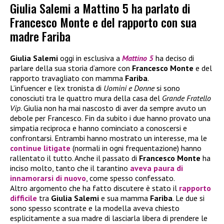
Giulia Salemi a Mattino 5 ha parlato di
Francesco Monte e del rapporto con sua
madre Fariba
Giulia Salemi
oggi in esclusiva a
Mattino 5
ha deciso di
parlare della sua storia d’amore con
Francesco Monte
e del
rapporto travagliato con mamma
Fariba
.
L’infuencer e l’ex tronista di
Uomini e Donne
si sono
conosciuti tra le quattro mura della casa del
Grande Fratello
Vip
. Giulia non ha mai nascosto di aver da sempre avuto un
debole per Francesco. Fin da subito i due hanno provato una
simpatia reciproca e hanno cominciato a conoscersi e
confrontarsi. Entrambi hanno mostrato un interesse, ma le
continue litigate
(normali in ogni frequentazione) hanno
rallentato il tutto. Anche il passato di
Francesco Monte
ha
inciso molto, tanto che il tarantino
aveva paura di
innamorarsi di nuovo
, come spesso confessato.
Altro argomento che ha fatto discutere è stato il
rapporto
difficile
tra
Giulia Salemi
e sua mamma
Fariba
. Le due si
sono spesso scontrate e la modella aveva chiesto
esplicitamente a sua madre di lasciarla libera di prendere le