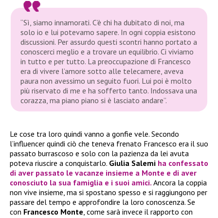
“Sì, siamo innamorati. C’è chi ha dubitato di noi, ma
solo io e lui potevamo sapere. In ogni coppia esistono
discussioni. Per assurdo questi scontri hanno portato a
conoscerci meglio e a trovare un equilibrio. Ci viviamo
in tutto e per tutto. La preoccupazione di Francesco
era di vivere l’amore sotto alle telecamere, aveva
paura non avessimo un seguito fuori. Lui poi è molto
più riservato di me e ha sofferto tanto. Indossava una
corazza, ma piano piano si è lasciato andare”.
Le cose tra loro quindi vanno a gonfie vele. Secondo
l’influencer quindi ciò che teneva frenato Francesco era il suo
passato burrascoso e solo con la pazienza da lei avuta
poteva riuscire a conquistarlo.
Giulia Salemi
ha confessato
di aver passato le vacanze insieme a Monte e di aver
conosciuto la sua famiglia e i suoi amici.
Ancora la coppia
non vive insieme, ma si spostano spesso e si raggiungono per
passare del tempo e approfondire la loro conoscenza. Se
con
Francesco Monte
, come sarà invece il rapporto con