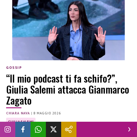
GOSSIP
“Il mio podcast ti fa schifo?”,
Giulia Salemi attacca Gianmarco
Zagato
CHIARA NAVA
|
8 MAGGIO 2026
GIULIA SALEMI
Giulia Salemi ha affrontato Gianmarco Zagato. Non è la