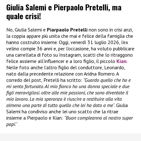
Giulia Salemi e Pierpaolo Pretelli, ma
quale crisi!
No, Giulia Salemi e
Piarpaolo Pretelli
non sono in crisi anzi,
la coppia appare più unita che mai e felice della famiglia che
hanno costruito insieme. Oggi, venerdì 31 luglio 2026, l’ex
velino compie 36 anni e, per l’occasione, ha voluto pubblicare
una carrellata di foto su Instagram, scatti che lo ritraggono
felice assieme all’influencer e a loro figlio, il piccolo
Kian
.
Nelle foto anche l’altro figlio del conduttore, Leonardo,
nato dalla precedente relazione con Aridna Romero. A
corredo del post, Pretelli ha scritto:
“Guardo quello che ho e
mi sento fortunato. Al mio fianco ho una donna speciale e due
figli meravigliosi. oltre alle mie passioni, che sono diventate il
mio lavoro. La mia speranza è riuscire a restituire alla vita
almeno una parte di tutto quello che lei ha dato a me
“. Giulia
Salemi ha condiviso anche lei uno scatto che la ritrae
insieme a Pierpaolo e Kian:
“Buon compleanno al nostro super
papi
.”