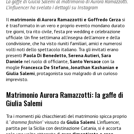
La gaffe di Giulia Salemi al matrimonio di Aurora Ramazzotti.
L’influencer ha svelato i dettagli su Instagram
Il
matrimonio di Aurora Ramazzotti e Goffredo Cerza
si
è trasformato in un vero e proprio evento mondano durato
tre giorni, tra rito civile, festa pre wedding e celebrazione
ufficiale. Un fine settimana all’insegna dell’amore e della
condivisione, che ha visto riuniti familiari, amici e numerosi
volti noti dello spettacolo italiano. Tra gli invitati erano
presenti
Paola Di Benedetto, Serena Autieri, Sara
Daniele
nel ruolo di officiante,
Santo Versace
con la
moglie
Francesca De Stefano, Jonathan Kashanian e
Giulia Salemi
, protagonista suo malgrado di un curioso
imprevisto.
Matrimonio Aurora Ramazzotti: la gaffe di
Giulia Salemi
Tra i momenti più chiacchierati del matrimonio spicca proprio
il “
dramma fashion
” vissuto da
Giulia Salemi
. L’influencer,
partita per la Sicilia con destinazione Catania, si è accorta
solo una volta atterrata di
aver dimenticato a casa