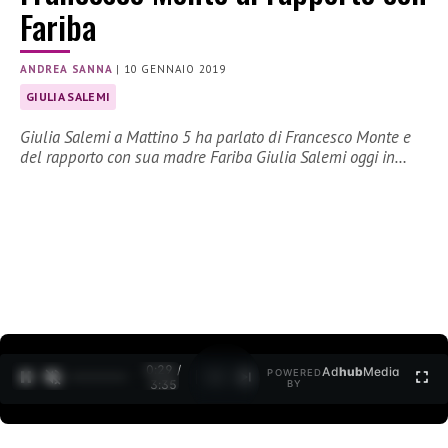
Fariba
ANDREA SANNA
|
10 GENNAIO 2019
GIULIA SALEMI
Giulia Salemi a Mattino 5 ha parlato di Francesco Monte e
del rapporto con sua madre Fariba Giulia Salemi oggi in…
0:30 /
Ad
hub
Media
POWERED
1
/
2
3:35
BY