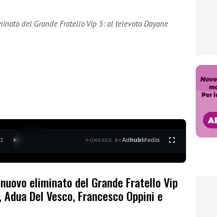
minato del Grande Fratello Vip 5: al televoto Dayane
Ad
hub
Media
/
2
POWERED BY
 nuovo eliminato del Grande Fratello Vip
, Adua Del Vesco, Francesco Oppini e