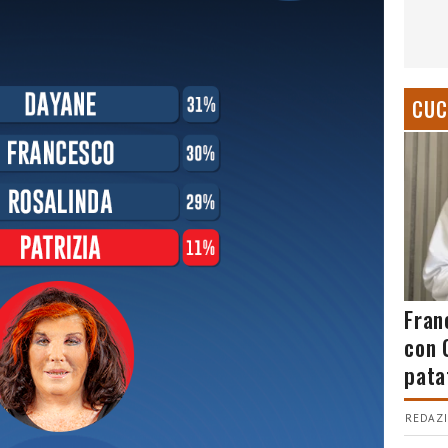
CUC
Fran
con 
pata
REDAZI