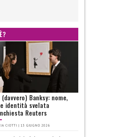
 È?
è (davvero) Banksy: nome,
 e identità svelata
’inchiesta Reuters
IA CIOTTI | 13 GIUGNO 2026