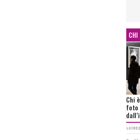
CHI
Chi 
foto
dall
LUCREZ