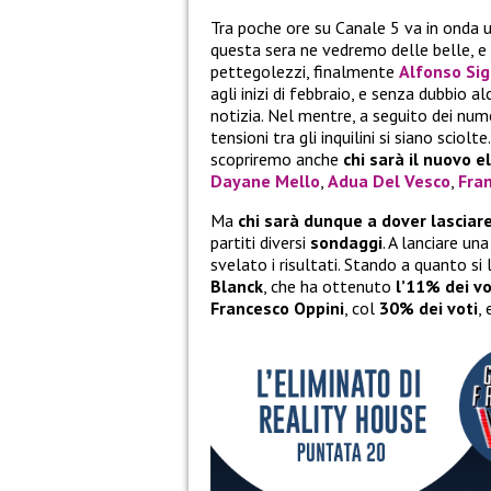
Tra poche ore su Canale 5 va in onda
questa sera ne vedremo delle belle, e
pettegolezzi, finalmente
Alfonso Sig
agli inizi di febbraio, e senza dubbio 
notizia. Nel mentre, a seguito dei numer
tensioni tra gli inquilini si siano scio
scopriremo anche
chi sarà il nuovo e
Dayane Mello
,
Adua Del Vesco
,
Fra
Ma
chi sarà dunque a dover lasciar
partiti diversi
sondaggi
. A lanciare u
svelato i risultati. Stando a quanto si
Blanck
, che ha ottenuto
l’11% dei vo
Francesco Oppini
, col
30% dei voti
,