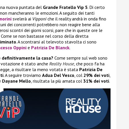
 una nuova puntata del
Grande Fratello Vip 5
. Di certo
 non mancheranno le emozioni. A seguito dei tanti
norini
svelerà ai
Vipponi
che il reality andrà in onda fino
alcuni dei concorrenti potrebbero non reagire bene alla
osi scontri dei giorni scorsi, pare che in queste ore le
lte. Come se non bastasse nel corso della diretta
liminato
. A scontrarsi al televoto stavolta ci sono
ncesco Oppini
e
Patrizia De Blanck
.
e definitivamente la casa?
Come sempre sul web sono
na votazione è stato anche
Reality House
, che poco fa ha
 legge, a risultare la meno votata è stata
Patrizia De
ti
. A seguire troviamo
Adua Del Vesco
, col
29% dei voti
,
 e
Dayane Mello
, risultata la più amata col
31% dei voti
.