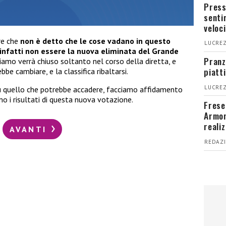
Press
senti
veloci
re che
non è detto che le cose vadano in questo
LUCREZ
infatti non essere la nuova eliminata del Grande
Pranz
iamo verrà chiuso soltanto nel corso della diretta, e
piatt
e cambiare, e la classifica ribaltarsi.
LUCREZ
 su quello che potrebbe accadere, facciamo affidamento
mo i risultati di questa nuova votazione.
Fresel
Armon
reali
AVANTI
REDAZI