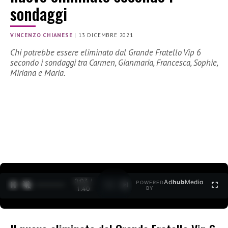
sondaggi
VINCENZO CHIANESE
|
13 DICEMBRE 2021
Chi potrebbe essere eliminato dal Grande Fratello Vip 6
secondo i sondaggi tra Carmen, Gianmaria, Francesca, Sophie,
Miriana e Maria.
0:04 /
Ad
hub
Media
POWERED
1
/
2
1:40
BY