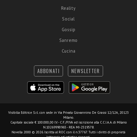
Reality
Social
Gossip
Sanremo
Cucina
ABBONATI
NEWSLETTER
Visibilia Editrice S.r.l.
con sede in Via Privata Giovannino De Grassi 12/12A, 20123
Milano.
Capitale sociale € 100.000,00 I.V. - C.F./P.IVA ed iscrizione alla C.C.I.A.A. di Milano
N.10269990965 - REA MI-2519578.
Novella 2000 © 2026. Iscritta al ROC con il n.37767. Tutti i diritti di proprietà