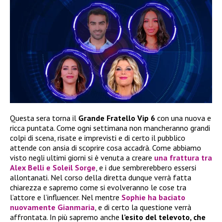
Questa sera torna il
Grande Fratello Vip 6
con una nuova e
ricca puntata. Come ogni settimana non mancheranno grandi
colpi di scena, risate e imprevisti e di certo il pubblico
attende con ansia di scoprire cosa accadrà. Come abbiamo
visto negli ultimi giorni si è venuta a creare
una frattura tra
Alex Belli
e
Soleil Sorge
, e i due sembrerebbero essersi
allontanati. Nel corso della diretta dunque verrà fatta
chiarezza e sapremo come si evolveranno le cose tra
l’attore e l’influencer. Nel mentre
Sophie
ha baciato
nuovamente
Gianmaria
, e di certo la questione verrà
affrontata. In più sapremo anche
l’esito del televoto, che