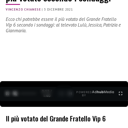
VINCENZO CHIANESE
|
3 DICEMBRE 2021
Ecco chi potrebbe essere il più votato del Grande Fratello
Vip 6 secondo i sondaggi: al televoto Lulù, Jessica, Patrizia e
Gianmaria.
0:12 /
Ad
hub
Media
POWERED
1
/
2
1:40
BY
Il più votato del Grande Fratello Vip 6