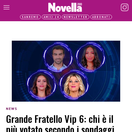
SANREMO
AMICI 24
NEWSLETTER
ABBONATI
NEWS
Grande Fratello Vip 6: chi è il
più votato secondo i sondaggi