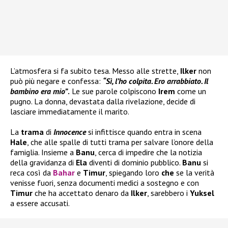
L’atmosfera si fa subito tesa. Messo alle strette,
Ilker
non
può più negare e confessa:
“
Sì, l’ho colpita. Ero arrabbiato. Il
bambino era mio”
.
Le sue parole colpiscono
Irem
come un
pugno. La donna, devastata dalla rivelazione, decide di
lasciare immediatamente il marito.
La
trama
di
Innocence
si infittisce quando entra in scena
Hale
, che alle spalle di tutti trama per salvare l’onore della
famiglia. Insieme a
Banu
, cerca di impedire che la notizia
della gravidanza di
Ela
diventi di dominio pubblico.
Banu
si
reca così da
Bahar
e
Timur
, spiegando loro
che
se la verità
venisse fuori, senza documenti medici a sostegno e con
Timur
che ha accettato denaro da
Ilker
, sarebbero i
Yuksel
a essere accusati.