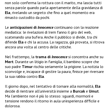
non solo conferma la rottura con il marito, ma lascia tutti
senza parole quando parla apertamente della gravidanza di
Ela
, rivelando un segreto che fino a quel momento era
rimasto custodito da pochi.
Le
anticipazioni di
Innocence
continuano con la reazione
mediatica: le rivelazioni di Irem fanno il giro del web,
scatenando una bufera. Anche il pubblico si divide, tra chi
difende
Ela
e chi la accusa. La ragazza, già provata, si ritrova
ancora una volta al centro delle critiche.
Nel frattempo, la
trama di
Innocence
si concentra anche su
Mert
. Durante un litigio in famiglia, il bambino scopre che
suo padre
Timur
rischia seriamente la prigione. La notizia lo
sconvolge e, incapace di gestire la paura, finisce per riversare
la sua rabbia contro
Ela
.
Il giorno dopo, nel tentativo di tornare alla normalità,
Ela
decide di rientrare all’università insieme a
Burcak
e
Umut
.
Ma l’ambiente non è più lo stesso: sguardi, mormorii e
tensione rendono il ritorno in aula un’esperienza difficile e
dolorosa.