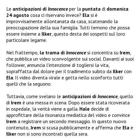
Le
anticipazioni di
Innocence
per la
puntata
di
domenica
24 agosto
cosa ci riservano invece?
Ela
si è
improvvisamente allontanata da casa, scatenando la
preoccupazione della sua famiglia. Tutti temono che possa
essere insieme a
Ilker
, questo desta dei sospetti sul loro
particolare legame.
Nel frattempo,
la trama di
Innocence
si concentra su
Irem
,
che pubblica un video sconvolgente sui social. Davanti ai suoi
follower, annuncia l’intenzione di togliersi la vita,
sopraffatta dal dolore per il tradimento subito da
Ilker
con
Ela
. Il video diventa virale e getta nello sconforto tutti
quelli che la seguono.
Tuttavia, come svelano le
anticipazioni di
Innocence
, quello
di
Irem
è una messa in scena. Dopo essere stata ricoverata
in ospedale, la verità viene a galla.
Hale
decide di
approfittare della risonanza mediatica del video e convince
Irem
a registrare un secondo messaggio. In questo nuovo
contenuto,
Irem
si scusa pubblicamente e afferma che
Ela
e
Ilker
non si sono incontrati quella sera.