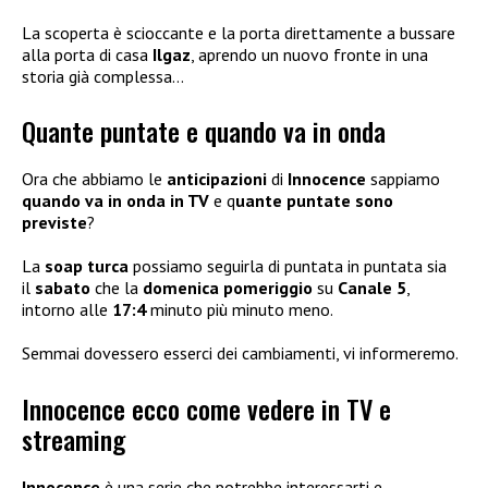
La scoperta è scioccante e la porta direttamente a bussare
alla porta di casa
Ilgaz
, aprendo un nuovo fronte in una
storia già complessa…
Quante puntate e quando va in onda
Ora che abbiamo le
anticipazioni
di
Innocence
sappiamo
quando va in onda in TV
e q
uante puntate sono
previste
?
La
soap turca
possiamo seguirla di puntata in puntata sia
il
sabato
che la
domenica pomeriggio
su
Canale 5
,
intorno alle
17:4
minuto più minuto meno.
Semmai dovessero esserci dei cambiamenti, vi informeremo.
Innocence ecco come vedere in TV e
streaming
Innocence
è una serie che potrebbe interessarti e