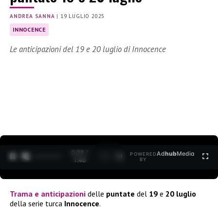
ANDREA SANNA
|
19 LUGLIO 2025
INNOCENCE
Le anticipazioni del 19 e 20 luglio di Innocence
0:30 /
Ad
hub
Media
POWERED
1
/
2
1:40
BY
Trama
e
anticipazioni
delle
puntate
del
19
e
20 luglio
della serie turca
Innocence
.