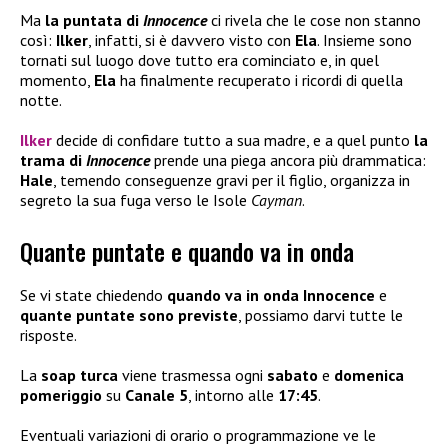
Ma
la puntata di
Innocence
ci rivela che le cose non stanno
così:
Ilker
, infatti, si è davvero visto con
Ela
. Insieme sono
tornati sul luogo dove tutto era cominciato e, in quel
momento,
Ela
ha finalmente recuperato i ricordi di quella
notte.
Ilker
decide di confidare tutto a sua madre, e a quel punto
la
trama di
Innocence
prende una piega ancora più drammatica:
Hale
, temendo conseguenze gravi per il figlio, organizza in
segreto la sua fuga verso le Isole
Cayman
.
Quante puntate e quando va in onda
Se vi state chiedendo
quando va in onda Innocence
e
quante puntate sono previste
, possiamo darvi tutte le
risposte.
La
soap turca
viene trasmessa ogni
sabato
e
domenica
pomeriggio
su
Canale 5
, intorno alle
17:45
.
Eventuali variazioni di orario o programmazione ve le