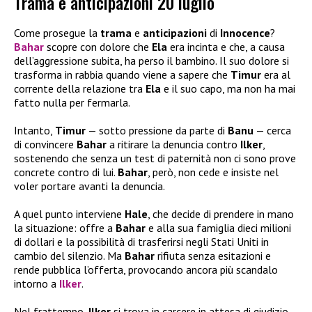
Trama e anticipazioni 20 luglio
Come prosegue la
trama
e
anticipazioni
di
Innocence
?
Bahar
scopre con dolore che
Ela
era incinta e che, a causa
dell’aggressione subita, ha perso il bambino. Il suo dolore si
trasforma in rabbia quando viene a sapere che
Timur
era al
corrente della relazione tra
Ela
e il suo capo, ma non ha mai
fatto nulla per fermarla.
Intanto,
Timur
— sotto pressione da parte di
Banu
— cerca
di convincere
Bahar
a ritirare la denuncia contro
Ilker
,
sostenendo che senza un test di paternità non ci sono prove
concrete contro di lui.
Bahar
, però, non cede e insiste nel
voler portare avanti la denuncia.
A quel punto interviene
Hale
, che decide di prendere in mano
la situazione: offre a
Bahar
e alla sua famiglia dieci milioni
di dollari e la possibilità di trasferirsi negli Stati Uniti in
cambio del silenzio. Ma
Bahar
rifiuta senza esitazioni e
rende pubblica l’offerta, provocando ancora più scandalo
intorno a
Ilker
.
Nel frattempo,
Ilker
si trova in carcere in attesa di giudizio,